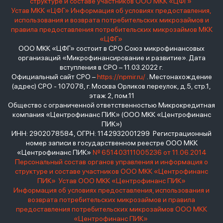
структуре и составе участников ООО МКК «ЦФГ»
Устав МКК «ЦФГ»
Информация об условиях предоставления,
использования и возврата потребительских микрозаймов и
правила предоставления потребительских микрозаймов МКК
«ЦФГ»
ООО МКК «ЦФГ» состоит в СРО Союз микрофинансовых
организаций «Микрофинансирование и развитие». Дата
вступления в СРО – 11.03.2022 г.
Официальный сайт СРО –
https://npmir.ru/
. Местонахождение
(адрес) СРО - 107078, г. Москва Орликов переулок, д.5, стр.1,
этаж 2, пом.11
Общество с ограниченной ответственностью Микрокредитная
компания «Центрофинанс ПИК» (ООО МКК «Центрофинанс
ПИК»)
ИНН: 2902078584, ОГРН: 1142932001299 Регистрационный
номер записи в государственном реестре ООО МКК
«Центрофинанс ПИК»
№ 651403111005236 от 11.06.2014
Персональный состав органов управления и информация о
структуре и составе участников ООО МКК «Центрофинанс
ПИК»
Устав ООО МКК «Центрофинанс ПИК»
Информация об условиях предоставления, использования и
возврата потребительских микрозаймов и правила
предоставления потребительских микрозаймов ООО МКК
«Центрофинанс ПИК»