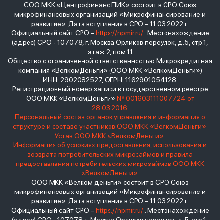
ООО МКК «Центрофинанс ПИК» состоит в СРО Союз
микрофинансовых организаций «Микрофинансирование и
развитие». Дата вступления в СРО – 11.03.2022 г.
Официальный сайт СРО –
https://npmir.ru/
. Местонахождение
(адрес) СРО - 107078, г. Москва Орликов переулок, д.5, стр.1,
этаж 2, пом.11
Общество с ограниченной ответственностью Микрокредитная
компания «ВелкомДеньги» (ООО МКК «ВелкомДеньги»)
ИНН: 2902082527, ОГРН: 1162901054128
Регистрационный номер записи в государственном реестре
ООО МКК «ВелкомДеньги»
№ 001603111007724 от
28.03.2016
Персональный состав органов управления и информация о
структуре и составе участников ООО МКК «ВелкомДеньги»
Устав ООО МКК «ВелкомДеньги»
Информация об условиях предоставления, использования и
возврата потребительских микрозаймов и правила
предоставления потребительских микрозаймов ООО МКК
«ВелкомДеньги»
ООО МКК «Велком деньги» состоит в СРО Союз
микрофинансовых организаций «Микрофинансирование и
развитие». Дата вступления в СРО – 11.03.2022 г.
Официальный сайт СРО –
https://npmir.ru/
. Местонахождение
(адрес) СРО - 107078, г. Москва Орликов переулок, д.5, стр.1,