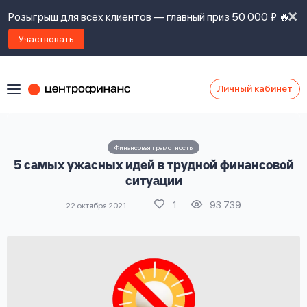
Розыгрыш для всех клиентов — главный приз 50 000 ₽ 🔥
Участвовать
Личный кабинет
Я
согласен(а)
на
Я
Финансовая грамотность
ознакомлен
Наши
5 самых ужасных идей в трудной финансовой
с
контакты
правилами
ситуации
предоставления
1
93 739
22 октября 2021
займов
,
политикой
Ок
Ок
сайта
,
даю
согласие
на
обработку
Задать
личных