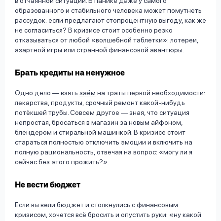
в отчаянной ситуации. В панике даже у самого
образованного и стабильного человека может помутнеть
рассудок: если предлагают стопроцентную выгоду, как же
не согласиться? В кризисе стоит особенно резко
отказываться от любой «волшебной таблетки»: лотереи,
азартной игры или странной финансовой авантюры.
Брать кредиты на ненужное
Одно дело — взять
заём
на траты первой необходимости:
лекарства, продукты, срочный ремонт какой-нибудь
потёкшей трубы. Совсем другое — зная, что ситуация
непростая, бросаться в магазин за новым айфоном,
блендером и стиральной машинкой. В кризисе стоит
стараться полностью отключить эмоции и включить на
полную рациональность, отвечая на вопрос: «могу ли я
сейчас без этого прожить?».
Не вести бюджет
Если вы вели бюджет и столкнулись с финансовым
кризисом, хочется всё бросить и опустить руки: «ну какой