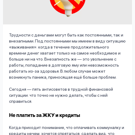
вопрос
данных
Трудности с деньгами могут быть как постоянными, так и
внезапными. Под постоянными мы имеем в виду ситуацию
«выживания»: когда в течение продолжительного
времени денег хватает только на самое необходимое и
Ответы
Оформить заявку
больше ни на что. Внезапность же — это увольнение с
на
работы, попадание в долговую яму или невозможность
работать из-за здоровья. В любом случае может
вопросы
возникнуть паника, приносящая ещё больше проблем.
Войти под другим номером
Сегодня — пять антисоветов в трудной финансовой
ситуации: что точно не нужно делать, чтобы с ней
справиться.
Не платить за ЖКУ и кредиты
Когда приходит понимание, что оплачивать коммуналку и
кредиты нечем, хочется спрятаться, сделать вид, что