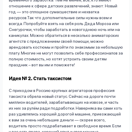
временного заработка. Тем не менее, все, кто имеют
отношение к сфере детских развлечений, знают: Новый
год — это сплошное сумасшествие и нехватка
ресурсов.Так что дополнительные силы нужны всем и
всегда. Попробуйте взять на себя роль Деда Мороза или
Снегурочки, чтобы заработать в новогоднюю ночь или на
каникулах. Можно обратиться в несколько аниматорских
агентств с предложением своей помощи, можно
арендовать костюмы и пройти по знакомым за небольшую
плату. Многие не могут позволить себе профессионалов за
полную стоимость, но хотят устроить своим детям
праздник – вот вы им и поможете!
Идея № 2. Стать таксистом
С приходом в Россию крупных агрегаторов профессия
таксиста обрела новый статус. Сейчас на дороге почти
миллион водителей, зарабатывающих на извозе, и часть
их них за рулём ради подработки. Наверняка вы сами хоть
раз удивлялись хорошей дорогой машине, приезжающей
к вам за очень небольшие деньги — скорее всего,
водитель просто подрабатывает в свободное время. Если
у вас есть права, хороший опыт и своя машина —