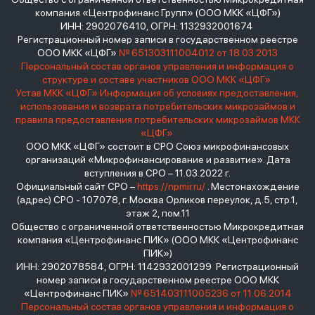
компания «Центрофинанс Групп» (ООО МКК «ЦФГ»)
ИНН: 2902076410, ОГРН: 1132932001674
Регистрационный номер записи в государственном реестре
ООО МКК «ЦФГ»
№ 651303111004012 от 18.03.2013
Персональный состав органов управления и информация о
структуре и составе участников ООО МКК «ЦФГ»
Устав МКК «ЦФГ»
Информация об условиях предоставления,
использования и возврата потребительских микрозаймов и
правила предоставления потребительских микрозаймов МКК
«ЦФГ»
ООО МКК «ЦФГ» состоит в СРО Союз микрофинансовых
организаций «Микрофинансирование и развитие». Дата
вступления в СРО – 11.03.2022 г.
Официальный сайт СРО –
https://npmir.ru/
. Местонахождение
(адрес) СРО - 107078, г. Москва Орликов переулок, д.5, стр.1,
этаж 2, пом.11
Общество с ограниченной ответственностью Микрокредитная
компания «Центрофинанс ПИК» (ООО МКК «Центрофинанс
ПИК»)
ИНН: 2902078584, ОГРН: 1142932001299 Регистрационный
номер записи в государственном реестре ООО МКК
«Центрофинанс ПИК»
№ 651403111005236 от 11.06.2014
Персональный состав органов управления и информация о