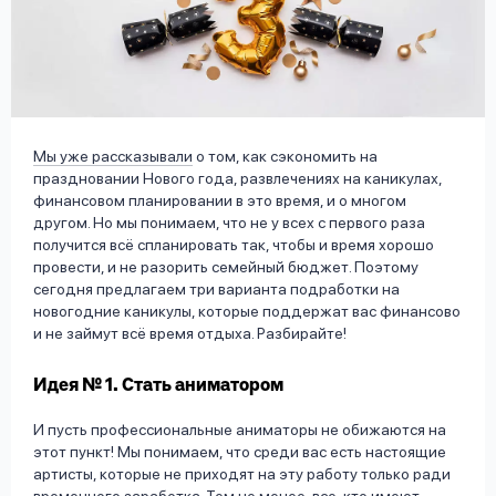
вопрос
данных
Мы уже рассказывали
о том, как сэкономить на
праздновании Нового года, развлечениях на каникулах,
финансовом планировании в это время, и о многом
Ответы
Оформить заявку
другом. Но мы понимаем, что не у всех с первого раза
на
получится всё спланировать так, чтобы и время хорошо
вопросы
провести, и не разорить семейный бюджет. Поэтому
Войти под другим номером
сегодня предлагаем три варианта подработки на
новогодние каникулы, которые поддержат вас финансово
и не займут всё время отдыха. Разбирайте!
Идея № 1. Стать аниматором
И пусть профессиональные аниматоры не обижаются на
этот пункт! Мы понимаем, что среди вас есть настоящие
артисты, которые не приходят на эту работу только ради