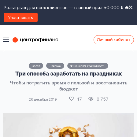
Розыгрыш для всех клиентов — главный приз 50 000 ₽ 🔥
Участвовать
Личный кабинет
Я
согласен(а)
на
Я
Совет
Лайфхак
Финансовая грамотность
ознакомлен
Наши
Три способа заработать на праздниках
с
контакты
правилами
Чтобы потратить время с пользой и восстановить
предоставления
бюджет
займов
,
политикой
17
8 757
26 декабря 2019
Ок
Ок
сайта
,
даю
согласие
на
обработку
Задать
личных