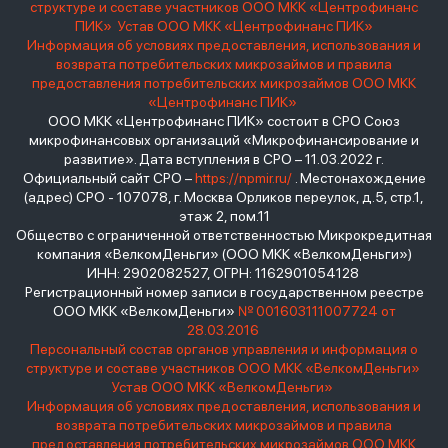
структуре и составе участников ООО МКК «Центрофинанс
ПИК»
Устав ООО МКК «Центрофинанс ПИК»
Информация об условиях предоставления, использования и
возврата потребительских микрозаймов и правила
предоставления потребительских микрозаймов ООО МКК
«Центрофинанс ПИК»
ООО МКК «Центрофинанс ПИК» состоит в СРО Союз
микрофинансовых организаций «Микрофинансирование и
развитие». Дата вступления в СРО – 11.03.2022 г.
Официальный сайт СРО –
https://npmir.ru/
. Местонахождение
(адрес) СРО - 107078, г. Москва Орликов переулок, д.5, стр.1,
этаж 2, пом.11
Общество с ограниченной ответственностью Микрокредитная
компания «ВелкомДеньги» (ООО МКК «ВелкомДеньги»)
ИНН: 2902082527, ОГРН: 1162901054128
Регистрационный номер записи в государственном реестре
ООО МКК «ВелкомДеньги»
№ 001603111007724 от
28.03.2016
Персональный состав органов управления и информация о
структуре и составе участников ООО МКК «ВелкомДеньги»
Устав ООО МКК «ВелкомДеньги»
Информация об условиях предоставления, использования и
возврата потребительских микрозаймов и правила
предоставления потребительских микрозаймов ООО МКК