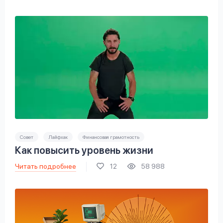
Совет
Лайфхак
Финансовая грамотность
Как повысить уровень жизни
Читать подробнее
12
58 988