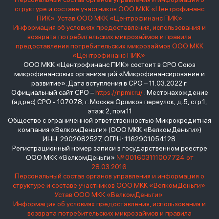
структуре и составе участников ООО МКК «Центрофинанс
ПИК»
Устав ООО МКК «Центрофинанс ПИК»
Информация об условиях предоставления, использования и
возврата потребительских микрозаймов и правила
предоставления потребительских микрозаймов ООО МКК
«Центрофинанс ПИК»
ООО МКК «Центрофинанс ПИК» состоит в СРО Союз
микрофинансовых организаций «Микрофинансирование и
развитие». Дата вступления в СРО – 11.03.2022 г.
Официальный сайт СРО –
https://npmir.ru/
. Местонахождение
(адрес) СРО - 107078, г. Москва Орликов переулок, д.5, стр.1,
этаж 2, пом.11
Общество с ограниченной ответственностью Микрокредитная
компания «ВелкомДеньги» (ООО МКК «ВелкомДеньги»)
ИНН: 2902082527, ОГРН: 1162901054128
Регистрационный номер записи в государственном реестре
ООО МКК «ВелкомДеньги»
№ 001603111007724 от
28.03.2016
Персональный состав органов управления и информация о
структуре и составе участников ООО МКК «ВелкомДеньги»
Устав ООО МКК «ВелкомДеньги»
Информация об условиях предоставления, использования и
возврата потребительских микрозаймов и правила