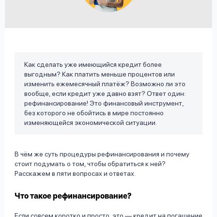
вопрос
данных
Как сделать уже имеющийся кредит более
выгодным? Как платить меньше процентов или
изменить ежемесячный платёж? Возможно ли это
Ответы
Оформить заявку
вообще, если кредит уже давно взят? Ответ один:
рефинансирование! Это финансовый инструмент,
на
без которого не обойтись в мире постоянно
вопросы
изменяющейся экономической ситуации.
Войти под другим номером
В чём же суть процедуры рефинансирования и почему
стоит подумать о том, чтобы обратиться к ней?
Расскажем в пяти вопросах и ответах.
Что такое рефинансирование?
Если совсем коротко и просто, это — кредит на погашение