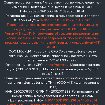
Общество с ограниченной ответственностью Микрокредитная
компания «Центрофинанс Групп» (ООО МКК «ЦФГ»)
ИНН: 2902076410, ОГРН: 1132932001674
Регистрационный номер записи в государственном реестре
ООО МКК «ЦФГ»
№ 651303111004012 от 18.03.2013
Персональный состав органов управления и информация о
структуре и составе участников ООО МКК «ЦФГ»
Устав МКК «ЦФГ»
Информация об условиях предоставления,
использования и возврата потребительских микрозаймов и
правила предоставления потребительских микрозаймов МКК
«ЦФГ»
ООО МКК «ЦФГ» состоит в СРО Союз микрофинансовых
организаций «Микрофинансирование и развитие». Дата
вступления в СРО – 11.03.2022 г.
Официальный сайт СРО –
https://npmir.ru/
. Местонахождение
(адрес) СРО - 107078, г. Москва Орликов переулок, д.5, стр.1,
этаж 2, пом.11
Общество с ограниченной ответственностью Микрокредитная
компания «Центрофинанс ПИК» (ООО МКК «Центрофинанс
ПИК»)
ИНН: 2902078584, ОГРН: 1142932001299 Регистрационный
номер записи в государственном реестре ООО МКК
«Центрофинанс ПИК»
№ 651403111005236 от 11.06.2014
Персональный состав органов управления и информация о