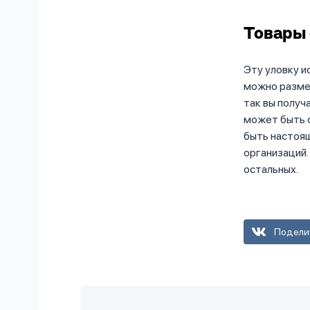
Товары 
Эту уловку и
можно разме
так вы получ
может быть о
быть настоя
организаций.
остальных.
Подели