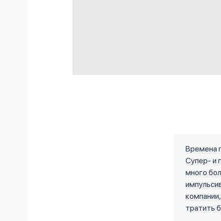
Времена 
Супер- и 
много бол
импульсив
компании,
тратить б