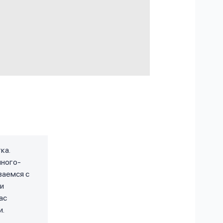
ка.
много-
ваемся с
 и
ас
и.