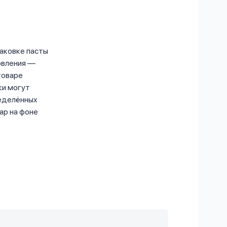
паковке пасты
овления —
товаре
ки могут
еделённых
ар на фоне