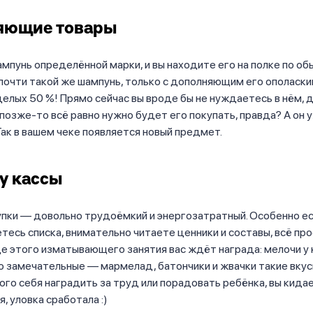
яющие товары
мпунь определённой марки, и вы находите его на полке по об
очти такой же шампунь, только с дополняющим его ополаски
целых 50 %! Прямо сейчас вы вроде бы не нуждаетесь в нём, 
опозже-то всё равно нужно будет его покупать, правда? А он
.Так в вашем чеке появляется новый предмет.
у кассы
пки — довольно трудоёмкий и энергозатратный. Особенно ес
есь списка, внимательно читаете ценники и составы, всё пр
е этого изматывающего занятия вас ждёт награда: мелочи у к
о замечательные — мармелад, батончики и жвачки такие вку
ого себя наградить за труд или порадовать ребёнка, вы кидае
я, уловка сработала :)