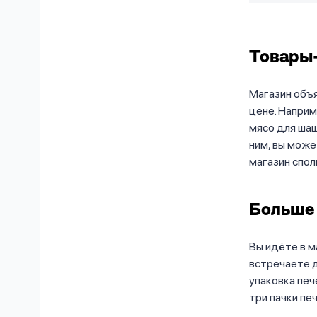
Товары
Магазин объя
цене. Наприм
мясо для шаш
ним, вы може
магазин спол
Больше
Вы идёте в м
встречаете 
упаковка печ
три пачки пе