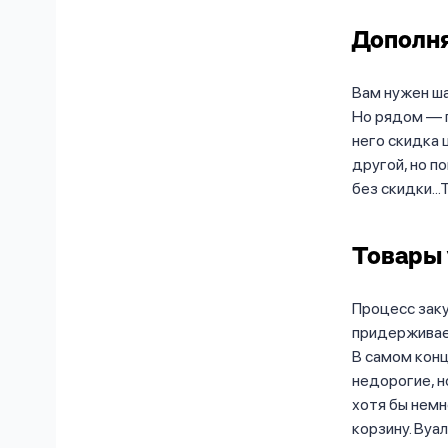
Дополн
Вам нужен ша
Но рядом — п
него скидка 
другой, но п
без скидки..
Товары 
Процесс заку
придерживает
В самом конц
недорогие, н
хотя бы немн
корзину. Вуал