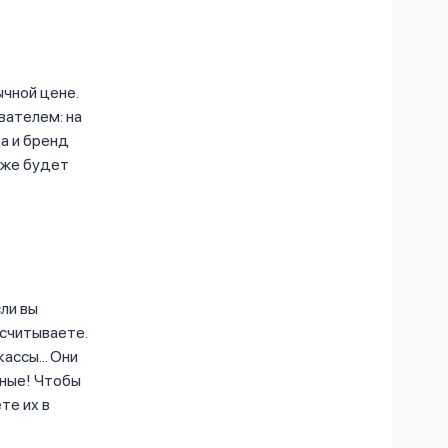
ычной цене.
вателем: на
да и бренд
 уже будет
ли вы
осчитываете.
ассы... Они
сные! Чтобы
те их в