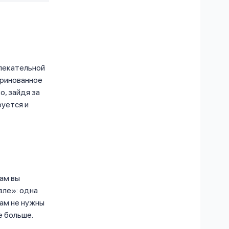
лекательной
аринованное
о, зайдя за
руется и
Там вы
вле»: одна
вам не нужны
е больше.