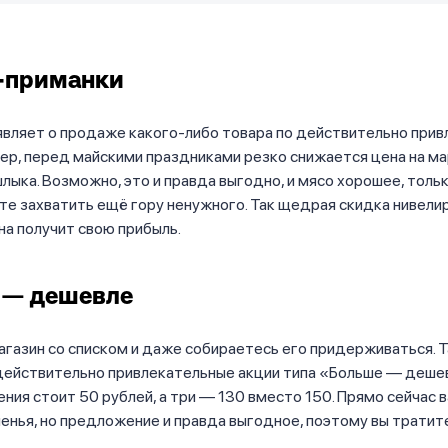
-приманки
вляет о продаже какого-либо товара по действительно прив
ер, перед майскими праздниками резко снижается цена на м
лыка. Возможно, это и правда выгодно, и мясо хорошее, тольк
те захватить ещё гору ненужного. Так щедрая скидка нивели
на получит свою прибыль.
 — дешевле
агазин со списком и даже собираетесь его придерживаться. 
действительно привлекательные акции типа «Больше — деше
ения стоит 50 рублей, а три — 130 вместо 150. Прямо сейчас 
ченья, но предложение и правда выгодное, поэтому вы тратит