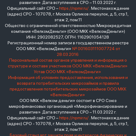
развитие». Дата вступления в СРО – 11.03.2022 г.
Официальный сайт СРО –
https://npmir.ru/
. Местонахождение
(адрес) СРО - 107078, г. Москва Орликов переулок, д.5, стр.1,
этаж 2, пом.11
Общество с ограниченной ответственностью Микрокредитная
компания «ВелкомДеньги» (ООО МКК «ВелкомДеньги»)
ИНН: 2902082527, ОГРН: 1162901054128
Регистрационный номер записи в государственном реестре
ООО МКК «ВелкомДеньги»
№ 001603111007724 от
28.03.2016
Персональный состав органов управления и информация о
структуре и составе участников ООО МКК «ВелкомДеньги»
Устав ООО МКК «ВелкомДеньги»
Информация об условиях предоставления, использования и
возврата потребительских микрозаймов и правила
предоставления потребительских микрозаймов ООО МКК
«ВелкомДеньги»
ООО МКК «Велком деньги» состоит в СРО Союз
микрофинансовых организаций «Микрофинансирование и
развитие». Дата вступления в СРО – 11.03.2022 г.
Официальный сайт СРО –
https://npmir.ru/
. Местонахождение
(адрес) СРО - 107078, г. Москва Орликов переулок, д.5, стр.1,
этаж 2, пом.11
Базовый стандарт защиты прав и интересов физических и