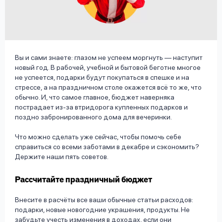
вопрос
данных
Вы и сами знаете: глазом не успеем моргнуть — наступит
новый год. В рабочей, учебной и бытовой беготне многое
не успеется, подарки будут покупаться в спешке и на
стрессе, а на праздничном столе окажется всё то же, что
Ответы
Оформить заявку
обычно. И, что самое главное, бюджет наверняка
на
пострадает из-за втридорога купленных подарков и
поздно забронированного дома для вечеринки.
вопросы
Войти под другим номером
Что можно сделать уже сейчас, чтобы помочь себе
справиться со всеми заботами в декабре и сэкономить?
Держите наши пять советов.
Рассчитайте праздничный бюджет
Внесите в расчёты все ваши обычные статьи расходов:
подарки, новые новогодние украшения, продукты. Не
забудьте учесть изменения в доходах, если они