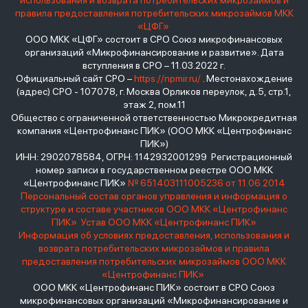
использования и возврата потребительских микрозаймов и
правила предоставления потребительских микрозаймов МКК
«ЦФГ»
ООО МКК «ЦФГ» состоит в СРО Союз микрофинансовых
организаций «Микрофинансирование и развитие». Дата
вступления в СРО – 11.03.2022 г.
Официальный сайт СРО –
https://npmir.ru/
. Местонахождение
(адрес) СРО - 107078, г. Москва Орликов переулок, д.5, стр.1,
этаж 2, пом.11
Общество с ограниченной ответственностью Микрокредитная
компания «Центрофинанс ПИК» (ООО МКК «Центрофинанс
ПИК»)
ИНН: 2902078584, ОГРН: 1142932001299 Регистрационный
номер записи в государственном реестре ООО МКК
«Центрофинанс ПИК»
№ 651403111005236 от 11.06.2014
Персональный состав органов управления и информация о
структуре и составе участников ООО МКК «Центрофинанс
ПИК»
Устав ООО МКК «Центрофинанс ПИК»
Информация об условиях предоставления, использования и
возврата потребительских микрозаймов и правила
предоставления потребительских микрозаймов ООО МКК
«Центрофинанс ПИК»
ООО МКК «Центрофинанс ПИК» состоит в СРО Союз
микрофинансовых организаций «Микрофинансирование и