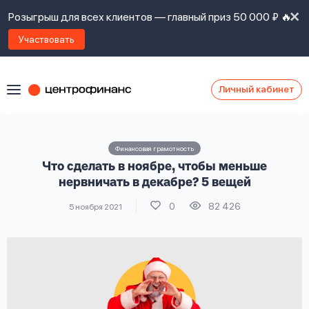
Розыгрыш для всех клиентов — главный приз 50 000 ₽ 🔥
Участвовать
Личный кабинет
Я
согласен(а)
на
Я
Финансовая грамотность
ознакомлен
Наши
Что сделать в ноябре, чтобы меньше
с
контакты
правилами
нервничать в декабре? 5 вещей
предоставления
0
82 426
5 ноября 2021
займов
,
политикой
Ок
Ок
сайта
,
даю
согласие
на
обработку
Задать
личных