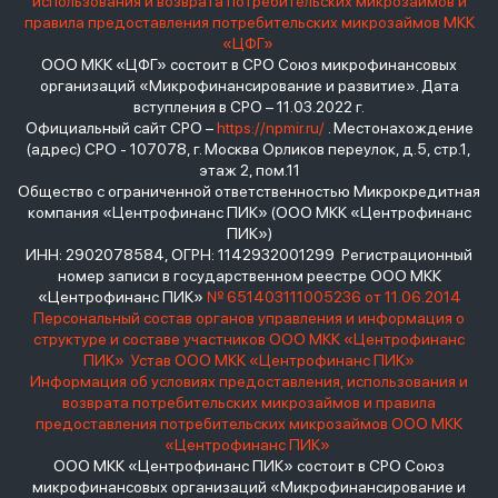
использования и возврата потребительских микрозаймов и
правила предоставления потребительских микрозаймов МКК
«ЦФГ»
ООО МКК «ЦФГ» состоит в СРО Союз микрофинансовых
организаций «Микрофинансирование и развитие». Дата
вступления в СРО – 11.03.2022 г.
Официальный сайт СРО –
https://npmir.ru/
. Местонахождение
(адрес) СРО - 107078, г. Москва Орликов переулок, д.5, стр.1,
этаж 2, пом.11
Общество с ограниченной ответственностью Микрокредитная
компания «Центрофинанс ПИК» (ООО МКК «Центрофинанс
ПИК»)
ИНН: 2902078584, ОГРН: 1142932001299 Регистрационный
номер записи в государственном реестре ООО МКК
«Центрофинанс ПИК»
№ 651403111005236 от 11.06.2014
Персональный состав органов управления и информация о
структуре и составе участников ООО МКК «Центрофинанс
ПИК»
Устав ООО МКК «Центрофинанс ПИК»
Информация об условиях предоставления, использования и
возврата потребительских микрозаймов и правила
предоставления потребительских микрозаймов ООО МКК
«Центрофинанс ПИК»
ООО МКК «Центрофинанс ПИК» состоит в СРО Союз
микрофинансовых организаций «Микрофинансирование и