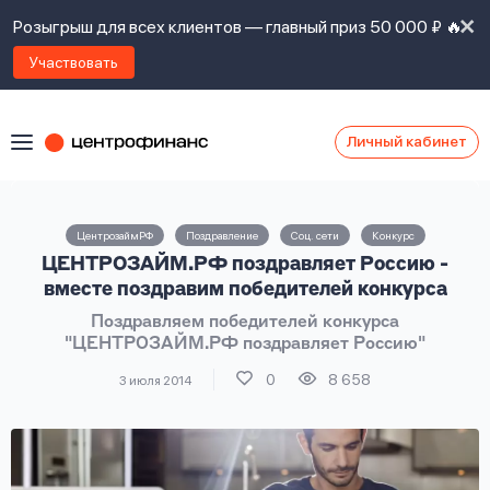
Розыгрыш для всех клиентов — главный приз 50 000 ₽ 🔥
Участвовать
Личный кабинет
Я
согласен(а)
на
Я
ЦентрозаймРФ
Поздравление
Соц. сети
Конкурс
ознакомлен
Наши
ЦЕНТРОЗАЙМ.РФ поздравляет Россию -
с
контакты
правилами
вместе поздравим победителей конкурса
предоставления
Поздравляем победителей конкурса
займов
,
"ЦЕНТРОЗАЙМ.РФ поздравляет Россию"
политикой
Ок
Ок
сайта
,
0
8 658
3 июля 2014
даю
согласие
на
обработку
Задать
личных