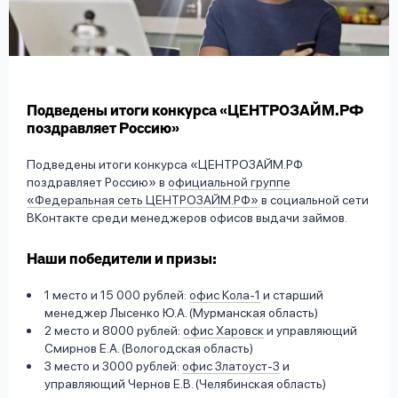
вопрос
данных
Подведены итоги конкурса «ЦЕНТРОЗАЙМ.РФ
поздравляет Россию»
Подведены итоги конкурса «ЦЕНТРОЗАЙМ.РФ
Ответы
Оформить заявку
поздравляет Россию» в
официальной группе
на
«Федеральная сеть ЦЕНТРОЗАЙМ.РФ»
в социальной сети
вопросы
ВКонтакте среди менеджеров офисов выдачи займов.
Войти под другим номером
Наши победители и призы:
1 место и 15 000 рублей:
офис Кола-1
и старший
менеджер Лысенко Ю.А. (Мурманская область)
2 место и 8000 рублей:
офис Харовск
и управляющий
Смирнов Е.А. (Вологодская область)
3 место и 3000 рублей:
офис Златоуст-3
и
управляющий Чернов Е.В. (Челябинская область)