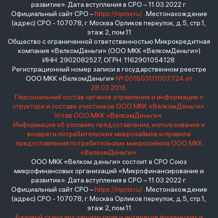
развитие». Дата вступления в СРО – 11.03.2022 г.
Официальный сайт СРО –
https://npmir.ru/
. Местонахождение
(адрес) СРО - 107078, г. Москва Орликов переулок, д.5, стр.1,
этаж 2, пом.11
Общество с ограниченной ответственностью Микрокредитная
компания «ВелкомДеньги» (ООО МКК «ВелкомДеньги»)
ИНН: 2902082527, ОГРН: 1162901054128
Регистрационный номер записи в государственном реестре
ООО МКК «ВелкомДеньги»
№ 001603111007724 от
28.03.2016
Персональный состав органов управления и информация о
структуре и составе участников ООО МКК «ВелкомДеньги»
Устав ООО МКК «ВелкомДеньги»
Информация об условиях предоставления, использования и
возврата потребительских микрозаймов и правила
предоставления потребительских микрозаймов ООО МКК
«ВелкомДеньги»
ООО МКК «Велком деньги» состоит в СРО Союз
микрофинансовых организаций «Микрофинансирование и
развитие». Дата вступления в СРО – 11.03.2022 г.
Официальный сайт СРО –
https://npmir.ru/
. Местонахождение
(адрес) СРО - 107078, г. Москва Орликов переулок, д.5, стр.1,
этаж 2, пом.11
Базовый стандарт защиты прав и интересов физических и