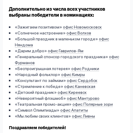
Дополнительно из числа всех участников
выбраны победители в номинациях:
«Зажигаем позитивом»
офис Новомосковск
«Солнечное настроение»
офис Волхов
«Большой праздник в маленьком городе»
офис
Няндома
«Дарим добро»
офис Гаврилов-Ям
«Генеральный спонсор городского праздника»
офис
Фурманов
«Беспроигрышная лотерея»
офис Родники
«Народный фольклор»
офис Кимры
«Консультант по займам»
офис Сердобск
«Стремление к победе»
офис Каневская
«Детский праздник»
офис Киреевск
«Невероятный флэшмоб»
офис Мантурово
«Театральная промо-акция»
офис Полярные зори
«Символ Олимпиады»
офис Апатиты
«Мы любим своих клиентов»
офис Ливны
Поздравляем победителей!