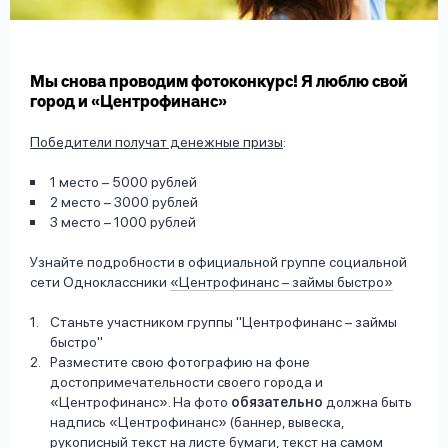
вопрос
данных
Мы снова проводим фотоконкурс! Я люблю свой
город и «Центрофинанс»
Победители получат денежные призы
:
1 место – 5000 рублей
Ответы
Оформить заявку
2 место – 3000 рублей
на
3 место – 1000 рублей
вопросы
Войти под другим номером
Узнайте подробности в официальной группе социальной
сети Одноклассники
«Центрофинанс – займы быстро»
Станьте участником группы "Центрофинанс – займы
быстро"
Разместите свою фотографию на фоне
достопримечательности своего города и
«Центрофинанс». На фото
обязательно
должна быть
надпись «Центрофинанс» (баннер, вывеска,
рукописный текст на листе бумаги, текст на самом