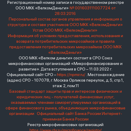
Регистрационный номер записи в государственном реестре
ООО МКК «ВелкомДеньги»
№ 001603111007724 от
28.03.2016
Персональный состав органов управления и информация о
структуре и составе участников ООО МКК «ВелкомДеньги»
Устав ООО МКК «ВелкомДеньги»
Информация об условиях предоставления, использования и
возврата потребительских микрозаймов и правила
предоставления потребительских микрозаймов ООО МКК
«ВелкомДеньги»
ООО МКК «Велком деньги» состоит в СРО Союз
микрофинансовых организаций «Микрофинансирование и
развитие». Дата вступления в СРО – 11.03.2022 г.
Официальный сайт СРО –
https://npmir.ru/
. Местонахождение
(адрес) СРО - 107078, г. Москва Орликов переулок, д.5, стр.1,
этаж 2, пом.11
Базовый стандарт защиты прав и интересов физических и
юридических лиц - получателей финансовых услуг,
оказываемых членами саморегулируемых организаций в
сфере финансового рынка, объединяющих микрофинансовые
организации
Официальный сайт Банка России
Интернет-
приемная Банка России
Реестр микрофинансовых организаций
https://www.cbr.ru/microfinance/registry/