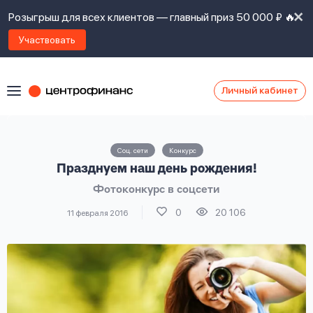
Розыгрыш для всех клиентов — главный приз 50 000 ₽ 🔥
Участвовать
Личный кабинет
Я
согласен(а)
на
Я
Соц. сети
Конкурс
ознакомлен
Наши
Празднуем наш день рождения!
с
контакты
правилами
Фотоконкурс в соцсети
предоставления
займов
,
0
20 106
11 февраля 2016
политикой
Ок
Ок
сайта
,
даю
согласие
на
обработку
Задать
личных