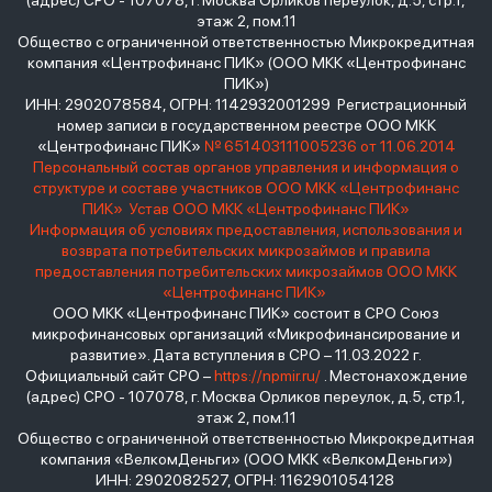
(адрес) СРО - 107078, г. Москва Орликов переулок, д.5, стр.1,
этаж 2, пом.11
Общество с ограниченной ответственностью Микрокредитная
компания «Центрофинанс ПИК» (ООО МКК «Центрофинанс
ПИК»)
ИНН: 2902078584, ОГРН: 1142932001299 Регистрационный
номер записи в государственном реестре ООО МКК
«Центрофинанс ПИК»
№ 651403111005236 от 11.06.2014
Персональный состав органов управления и информация о
структуре и составе участников ООО МКК «Центрофинанс
ПИК»
Устав ООО МКК «Центрофинанс ПИК»
Информация об условиях предоставления, использования и
возврата потребительских микрозаймов и правила
предоставления потребительских микрозаймов ООО МКК
«Центрофинанс ПИК»
ООО МКК «Центрофинанс ПИК» состоит в СРО Союз
микрофинансовых организаций «Микрофинансирование и
развитие». Дата вступления в СРО – 11.03.2022 г.
Официальный сайт СРО –
https://npmir.ru/
. Местонахождение
(адрес) СРО - 107078, г. Москва Орликов переулок, д.5, стр.1,
этаж 2, пом.11
Общество с ограниченной ответственностью Микрокредитная
компания «ВелкомДеньги» (ООО МКК «ВелкомДеньги»)
ИНН: 2902082527, ОГРН: 1162901054128