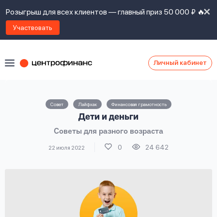
Розыгрыш для всех клиентов — главный приз 50 000 ₽ 🔥
Участвовать
Личный кабинет
Я
согласен(а)
на
Я
Совет
Лайфхак
Финансовая грамотность
ознакомлен
Наши
Дети и деньги
с
контакты
правилами
Советы для разного возраста
предоставления
займов
,
0
24 642
22 июля 2022
политикой
Ок
Ок
сайта
,
даю
согласие
на
обработку
Задать
личных