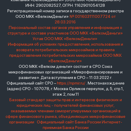
ИНН: 2902082527, ОГРН: 1162901054128
Регистрационный номер записи в государственном реестре
ООО МКК «ВелкомДеньги»
№ 001603111007724 от
28.03.2016
Персональный состав органов управления и информация о
структуре и составе участников ООО МКК «ВелкомДеньги»
Устав ООО МКК «ВелкомДеньги»
Информация об условиях предоставления, использования и
возврата потребительских микрозаймов и правила
предоставления потребительских микрозаймов ООО МКК
«ВелкомДеньги»
ООО МКК «Велком деньги» состоит в СРО Союз
микрофинансовых организаций «Микрофинансирование и
развитие». Дата вступления в СРО – 11.03.2022 г.
Официальный сайт СРО –
https://npmir.ru/
. Местонахождение
(адрес) СРО - 107078, г. Москва Орликов переулок, д.5, стр.1,
этаж 2, пом.11
Базовый стандарт защиты прав и интересов физических и
юридических лиц - получателей финансовых услуг,
оказываемых членами саморегулируемых организаций в
сфере финансового рынка, объединяющих микрофинансовые
организации
Официальный сайт Банка России
Интернет-
приемная Банка России