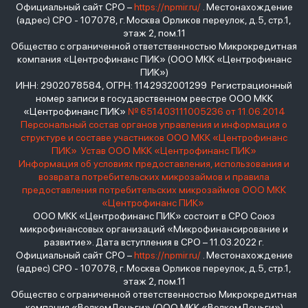
Официальный сайт СРО –
https://npmir.ru/
. Местонахождение
(адрес) СРО - 107078, г. Москва Орликов переулок, д.5, стр.1,
этаж 2, пом.11
Общество с ограниченной ответственностью Микрокредитная
компания «Центрофинанс ПИК» (ООО МКК «Центрофинанс
ПИК»)
ИНН: 2902078584, ОГРН: 1142932001299 Регистрационный
номер записи в государственном реестре ООО МКК
«Центрофинанс ПИК»
№ 651403111005236 от 11.06.2014
Персональный состав органов управления и информация о
структуре и составе участников ООО МКК «Центрофинанс
ПИК»
Устав ООО МКК «Центрофинанс ПИК»
Информация об условиях предоставления, использования и
возврата потребительских микрозаймов и правила
предоставления потребительских микрозаймов ООО МКК
«Центрофинанс ПИК»
ООО МКК «Центрофинанс ПИК» состоит в СРО Союз
микрофинансовых организаций «Микрофинансирование и
развитие». Дата вступления в СРО – 11.03.2022 г.
Официальный сайт СРО –
https://npmir.ru/
. Местонахождение
(адрес) СРО - 107078, г. Москва Орликов переулок, д.5, стр.1,
этаж 2, пом.11
Общество с ограниченной ответственностью Микрокредитная
компания «ВелкомДеньги» (ООО МКК «ВелкомДеньги»)