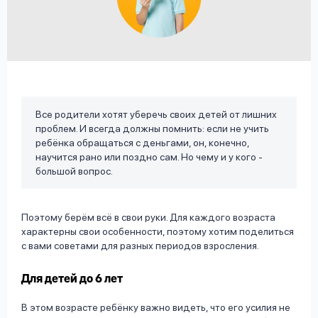
вопрос
данных
Все родители хотят уберечь своих детей от лишних
проблем. И всегда должны помнить: если не учить
Ответы
Оформить заявку
ребёнка обращаться с деньгами, он, конечно,
на
научится рано или поздно сам. Но чему и у кого -
вопросы
большой вопрос.
Войти под другим номером
Поэтому берём всё в свои руки. Для каждого возраста
характерны свои особенности, поэтому хотим поделиться
с вами советами для разных периодов взросления.
Для детей до 6 лет
В этом возрасте ребёнку важно видеть, что его усилия не