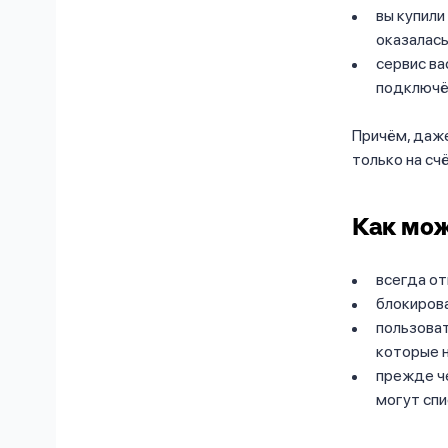
вы купили
оказалась
сервис ва
подключё
Причём, даже
только на сч
Как мож
всегда от
блокиров
пользоват
которые н
прежде че
могут спи