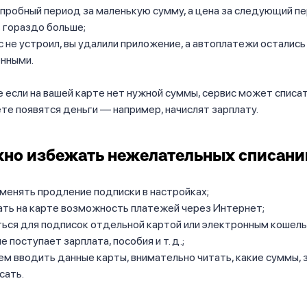
 пробный период за маленькую сумму, а цена за следующий п
 гораздо больше;
с не устроил, вы удалили приложение, а автоплатежи остались
нными.
 если на вашей карте нет нужной суммы, сервис может списать
ёте появятся деньги — например, начислят зарплату.
но избежать нежелательных списани
менять продление подписки в настройках;
ать на карте возможность платежей через Интернет;
ься для подписок отдельной картой или электронным кошель
е поступает зарплата, пособия и т. д.;
м вводить данные карты, внимательно читать, какие суммы, з
сать.