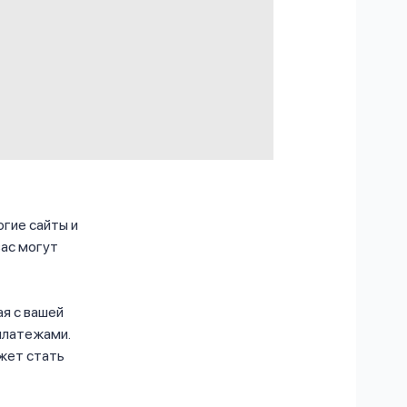
огие сайты и
вас могут
я с вашей
платежами.
ожет стать