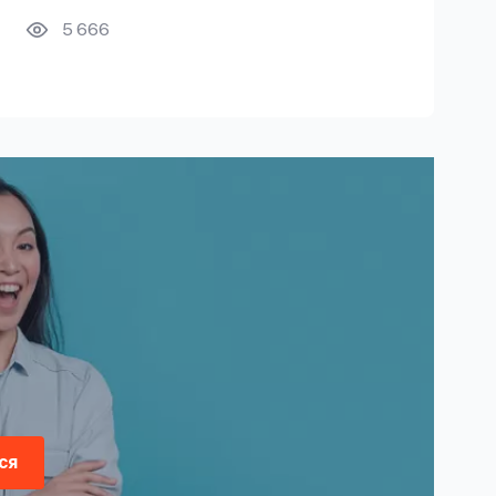
5 666
ся