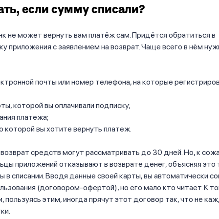
ать, если сумму списали?
анк не может вернуть вам платёж сам. Придётся обратиться в
 приложения с заявлением на возврат. Чаще всего в нём нуж
ктронной почты или номер телефона, на которые регистриро
ты, которой вы оплачивали подписку;
ания платежа;
по которой вы хотите вернуть платеж.
 возврат средств могут рассматривать до 30 дней. Но, к сож
ьцы приложений отказывают в возврате денег, объясняя это 
ы в списании. Вводя данные своей карты, вы автоматически с
льзования (договором-офертой), но его мало кто читает. К т
, пользуясь этим, иногда прячут этот договор так, что не ка
ки.