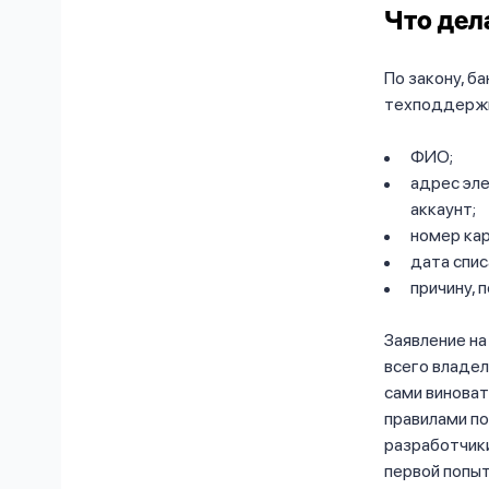
Что дел
По закону, б
техподдержку
ФИО;
адрес эле
аккаунт;
номер кар
дата спис
причину, 
Заявление на
всего владел
сами виноват
правилами по
разработчики
первой попыт