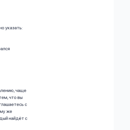
но указать:
вался
алению, чаще
тем, что вы
оглашаетесь с
ому же
ждый найдёт с