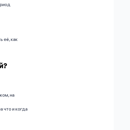
ериод
 её, как
й?
ком, на
а что и когда