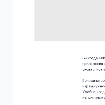
Вы когда-ниб
приложения с
снова списат
Большинство 
карты нужную
Удобно, когд
неприятным с