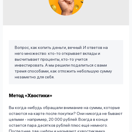
вопрос
данных
Вопрос, как копить деньги, вечный. И ответов на
него множество: кто-то открывает вклады и
Ответы
Оформить заявку
высчитывает проценты, кто-то учится
на
инвестировать. А мы решили поделиться с вами
вопросы
тремя способами, как отложить небольшую сумму
Войти под другим номером
незаметно для себя.
Метод «Хвостики»
Вы когда-нибудь обращали внимание на суммы, которые
остаются на карте после покупки? Они никогда не бывают
целыми - например, 20 000 рублей. Всегда в конце
остается пара десятков рублей плюс ещё немного.
Последние две цифры и называют «хвостиками».