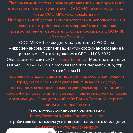
Персональный состав органов управления и информация о
структуре и составе участников ООО МКК «ВелкомДеньги»
Устав ООО МКК «ВелкомДеньги»
Информация об условиях предоставления, использования и
возврата потребительских микрозаймов и правила
предоставления потребительских микрозаймов ООО МКК
«ВелкомДеньги»
ООО МКК «Велком деньги» состоит в СРО Союз
микрофинансовых организаций «Микрофинансирование и
развитие». Дата вступления в СРО – 11.03.2022 г.
Официальный сайт СРО –
https://npmir.ru/
. Местонахождение
(адрес) СРО - 107078, г. Москва Орликов переулок, д.5, стр.1,
этаж 2, пом.11
Базовый стандарт защиты прав и интересов физических и
юридических лиц - получателей финансовых услуг,
оказываемых членами саморегулируемых организаций в
сфере финансового рынка, объединяющих микрофинансовые
организации
Официальный сайт Банка России
Интернет-
приемная Банка России
Реестр микрофинансовых организаций
https://www.cbr.ru/microfinance/registry/
Потребитель финансовых услуг вправе направить обращение
финансовому уполномоченному
Место нахождения: 119017, г. Москва, Старомонетный пер.,