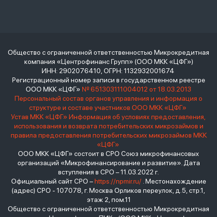
Общество с ограниченной ответственностью Микрокредитная
компания «Центрофинанс Групп» (ООО МКК «ЦФГ»)
ИНН: 2902076410, ОГРН: 1132932001674
Регистрационный номер записи в государственном реестре
ООО МКК «ЦФГ»
№ 651303111004012 от 18.03.2013
Персональный состав органов управления и информация о
структуре и составе участников ООО МКК «ЦФГ»
Устав МКК «ЦФГ»
Информация об условиях предоставления,
использования и возврата потребительских микрозаймов и
правила предоставления потребительских микрозаймов МКК
«ЦФГ»
ООО МКК «ЦФГ» состоит в СРО Союз микрофинансовых
организаций «Микрофинансирование и развитие». Дата
вступления в СРО – 11.03.2022 г.
Официальный сайт СРО –
https://npmir.ru/
. Местонахождение
(адрес) СРО - 107078, г. Москва Орликов переулок, д.5, стр.1,
этаж 2, пом.11
Общество с ограниченной ответственностью Микрокредитная