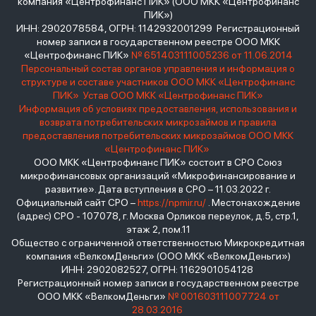
компания «Центрофинанс ПИК» (ООО МКК «Центрофинанс
ПИК»)
ИНН: 2902078584, ОГРН: 1142932001299 Регистрационный
номер записи в государственном реестре ООО МКК
«Центрофинанс ПИК»
№ 651403111005236 от 11.06.2014
Персональный состав органов управления и информация о
структуре и составе участников ООО МКК «Центрофинанс
ПИК»
Устав ООО МКК «Центрофинанс ПИК»
Информация об условиях предоставления, использования и
возврата потребительских микрозаймов и правила
предоставления потребительских микрозаймов ООО МКК
«Центрофинанс ПИК»
ООО МКК «Центрофинанс ПИК» состоит в СРО Союз
микрофинансовых организаций «Микрофинансирование и
развитие». Дата вступления в СРО – 11.03.2022 г.
Официальный сайт СРО –
https://npmir.ru/
. Местонахождение
(адрес) СРО - 107078, г. Москва Орликов переулок, д.5, стр.1,
этаж 2, пом.11
Общество с ограниченной ответственностью Микрокредитная
компания «ВелкомДеньги» (ООО МКК «ВелкомДеньги»)
ИНН: 2902082527, ОГРН: 1162901054128
Регистрационный номер записи в государственном реестре
ООО МКК «ВелкомДеньги»
№ 001603111007724 от
28.03.2016