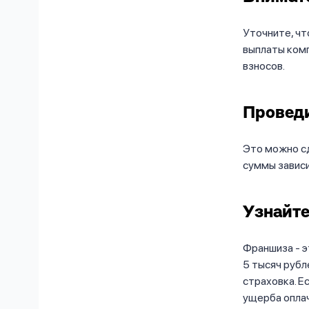
Уточните, чт
выплаты комп
взносов.
Проведи
Это можно сд
суммы зависи
Узнайте
Франшиза - э
5 тысяч рубл
страховка. Е
ущерба оплач