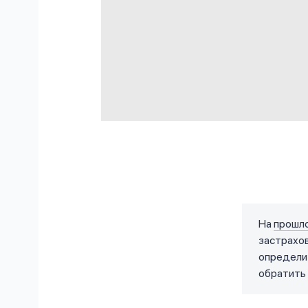
На
прошло
застрахов
определит
обратить 