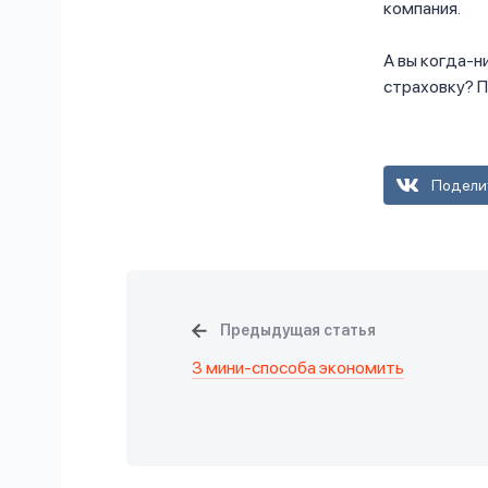
компания.
А вы когда-н
страховку? 
Подели
Предыдущая статья
3 мини-способа экономить