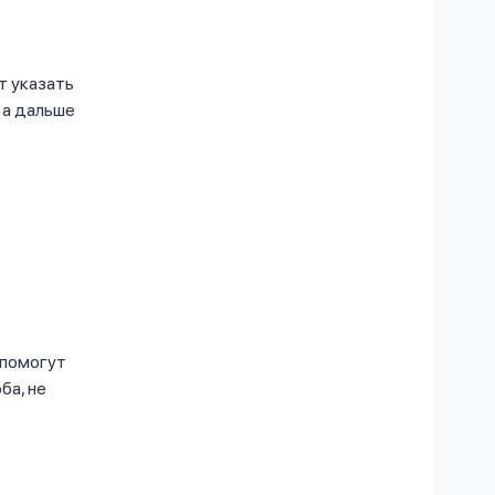
т указать
 а дальше
 помогут
ба, не