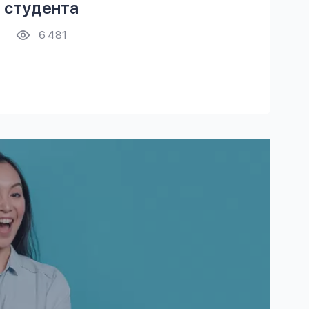
а студента
6 481