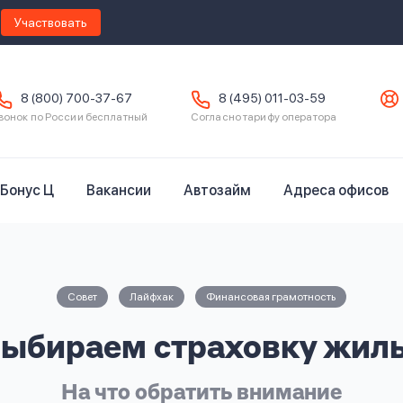
Участвовать
8 (800) 700-37-67
8 (495) 011-03-59
вонок по России бесплатный
Согласно тарифу оператора
Бонус Ц
Вакансии
Автозайм
Адреса офисов
Совет
Лайфхак
Финансовая грамотность
ыбираем страховку жил
На что обратить внимание