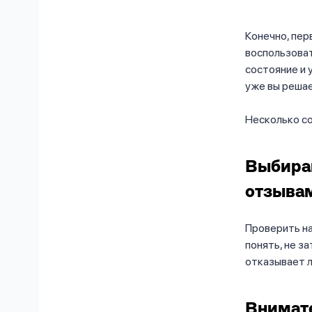
Конечно, пер
воспользоват
состояние и 
уже вы решае
Несколько со
Выбира
отзыва
Проверить на
понять, не з
отказывает л
Внимате