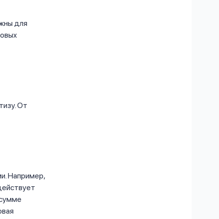
ужны для
ховых
тизу. От
и. Например,
 действует
 сумме
овая