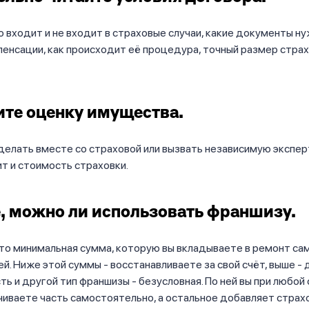
о входит и не входит в страховые случаи, какие документы н
енсации, как происходит её процедура, точный размер стра
те оценку имущества.
елать вместе со страховой или вызвать независимую экспер
т и стоимость страховки.
, можно ли использовать франшизу.
то минимальная сумма, которую вы вкладываете в ремонт сам
ей. Ниже этой суммы - восстанавливаете за свой счёт, выше -
сть и другой тип франшизы - безусловная. По ней вы при любой
иваете часть самостоятельно, а остальное добавляет страх