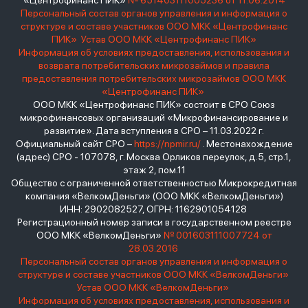
«Центрофинанс ПИК»
№ 651403111005236 от 11.06.2014
Персональный состав органов управления и информация о
структуре и составе участников ООО МКК «Центрофинанс
ПИК»
Устав ООО МКК «Центрофинанс ПИК»
Информация об условиях предоставления, использования и
возврата потребительских микрозаймов и правила
предоставления потребительских микрозаймов ООО МКК
«Центрофинанс ПИК»
ООО МКК «Центрофинанс ПИК» состоит в СРО Союз
микрофинансовых организаций «Микрофинансирование и
развитие». Дата вступления в СРО – 11.03.2022 г.
Официальный сайт СРО –
https://npmir.ru/
. Местонахождение
(адрес) СРО - 107078, г. Москва Орликов переулок, д.5, стр.1,
этаж 2, пом.11
Общество с ограниченной ответственностью Микрокредитная
компания «ВелкомДеньги» (ООО МКК «ВелкомДеньги»)
ИНН: 2902082527, ОГРН: 1162901054128
Регистрационный номер записи в государственном реестре
ООО МКК «ВелкомДеньги»
№ 001603111007724 от
28.03.2016
Персональный состав органов управления и информация о
структуре и составе участников ООО МКК «ВелкомДеньги»
Устав ООО МКК «ВелкомДеньги»
Информация об условиях предоставления, использования и