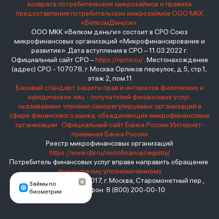
возврата потребительских микрозаймов и правила
предоставления потребительских микрозаймов ООО МКК
«ВелкомДеньги»
ООО МКК «Велком деньги» состоит в СРО Союз
микрофинансовых организаций «Микрофинансирование и
развитие». Дата вступления в СРО – 11.03.2022 г.
Официальный сайт СРО –
https://npmir.ru/
. Местонахождение
(адрес) СРО - 107078, г. Москва Орликов переулок, д.5, стр.1,
этаж 2, пом.11
Базовый стандарт защиты прав и интересов физических и
юридических лиц - получателей финансовых услуг,
оказываемых членами саморегулируемых организаций в
сфере финансового рынка, объединяющих микрофинансовые
организации
Официальный сайт Банка России
Интернет-
приемная Банка России
Реестр микрофинансовых организаций
https://www.cbr.ru/microfinance/registry/
Потребитель финансовых услуг вправе направить обращение
финансовому уполномоченному
Место нахождения: 119017, г. Москва, Старомонетный пер.,
Займы по
дом 3 Телефон: 8 (800) 200-00-10
биометрии
взять займ - <a href="https://viruchay.ru">выручай</a> -
маркетплейс финансов