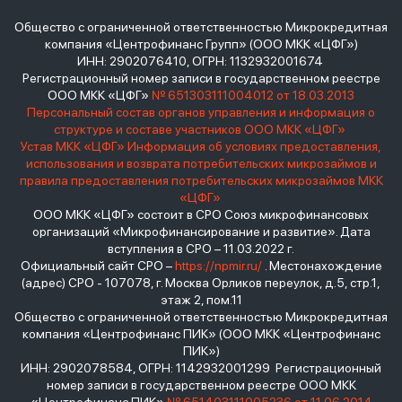
Общество с ограниченной ответственностью Микрокредитная
компания «Центрофинанс Групп» (ООО МКК «ЦФГ»)
ИНН: 2902076410, ОГРН: 1132932001674
Регистрационный номер записи в государственном реестре
ООО МКК «ЦФГ»
№ 651303111004012 от 18.03.2013
Персональный состав органов управления и информация о
структуре и составе участников ООО МКК «ЦФГ»
Устав МКК «ЦФГ»
Информация об условиях предоставления,
использования и возврата потребительских микрозаймов и
правила предоставления потребительских микрозаймов МКК
«ЦФГ»
ООО МКК «ЦФГ» состоит в СРО Союз микрофинансовых
организаций «Микрофинансирование и развитие». Дата
вступления в СРО – 11.03.2022 г.
Официальный сайт СРО –
https://npmir.ru/
. Местонахождение
(адрес) СРО - 107078, г. Москва Орликов переулок, д.5, стр.1,
этаж 2, пом.11
Общество с ограниченной ответственностью Микрокредитная
компания «Центрофинанс ПИК» (ООО МКК «Центрофинанс
ПИК»)
ИНН: 2902078584, ОГРН: 1142932001299 Регистрационный
номер записи в государственном реестре ООО МКК