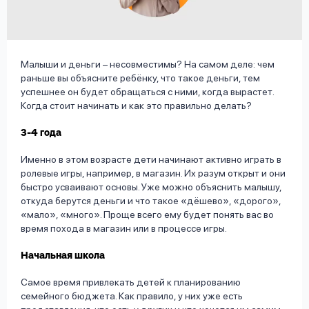
вопрос
данных
Малыши и деньги – несовместимы? На самом деле: чем
раньше вы объясните ребёнку, что такое деньги, тем
успешнее он будет обращаться с ними, когда вырастет.
Когда стоит начинать и как это правильно делать?
Ответы
Оформить заявку
3-4 года
на
Именно в этом возрасте дети начинают активно играть в
вопросы
ролевые игры, например, в магазин. Их разум открыт и они
Войти под другим номером
быстро усваивают основы. Уже можно объяснить малышу,
откуда берутся деньги и что такое «дёшево», «дорого»,
«мало», «много». Проще всего ему будет понять вас во
время похода в магазин или в процессе игры.
Начальная школа
Самое время привлекать детей к планированию
семейного бюджета. Как правило, у них уже есть