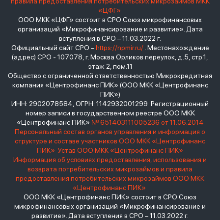
правила предоставления потребительских микрозаймов МКК
«ЦФГ»
ООО МКК «ЦФГ» состоит в СРО Союз микрофинансовых
организаций «Микрофинансирование и развитие». Дата
вступления в СРО – 11.03.2022 г.
Официальный сайт СРО –
https://npmir.ru/
. Местонахождение
(адрес) СРО - 107078, г. Москва Орликов переулок, д.5, стр.1,
этаж 2, пом.11
Общество с ограниченной ответственностью Микрокредитная
компания «Центрофинанс ПИК» (ООО МКК «Центрофинанс
ПИК»)
ИНН: 2902078584, ОГРН: 1142932001299 Регистрационный
номер записи в государственном реестре ООО МКК
«Центрофинанс ПИК»
№ 651403111005236 от 11.06.2014
Персональный состав органов управления и информация о
структуре и составе участников ООО МКК «Центрофинанс
ПИК»
Устав ООО МКК «Центрофинанс ПИК»
Информация об условиях предоставления, использования и
возврата потребительских микрозаймов и правила
предоставления потребительских микрозаймов ООО МКК
«Центрофинанс ПИК»
ООО МКК «Центрофинанс ПИК» состоит в СРО Союз
микрофинансовых организаций «Микрофинансирование и
развитие». Дата вступления в СРО – 11.03.2022 г.