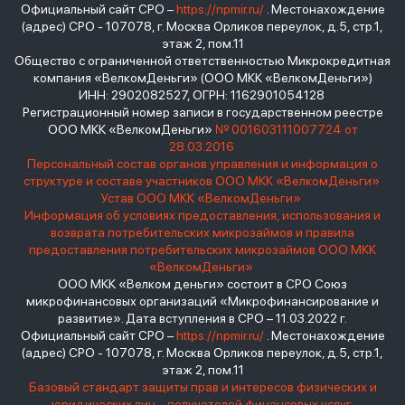
Официальный сайт СРО –
https://npmir.ru/
. Местонахождение
(адрес) СРО - 107078, г. Москва Орликов переулок, д.5, стр.1,
этаж 2, пом.11
Общество с ограниченной ответственностью Микрокредитная
компания «ВелкомДеньги» (ООО МКК «ВелкомДеньги»)
ИНН: 2902082527, ОГРН: 1162901054128
Регистрационный номер записи в государственном реестре
ООО МКК «ВелкомДеньги»
№ 001603111007724 от
28.03.2016
Персональный состав органов управления и информация о
структуре и составе участников ООО МКК «ВелкомДеньги»
Устав ООО МКК «ВелкомДеньги»
Информация об условиях предоставления, использования и
возврата потребительских микрозаймов и правила
предоставления потребительских микрозаймов ООО МКК
«ВелкомДеньги»
ООО МКК «Велком деньги» состоит в СРО Союз
микрофинансовых организаций «Микрофинансирование и
развитие». Дата вступления в СРО – 11.03.2022 г.
Официальный сайт СРО –
https://npmir.ru/
. Местонахождение
(адрес) СРО - 107078, г. Москва Орликов переулок, д.5, стр.1,
этаж 2, пом.11
Базовый стандарт защиты прав и интересов физических и
юридических лиц - получателей финансовых услуг,