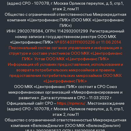
(адрес) СРО - 107078, г. Москва Орликов переулок, д.5, стр.1,
этаж 2, пом.11
Общество с ограниченной ответственностью Микрокредитная
компания «Центрофинанс ПИК» (ООО МКК «Центрофинанс
ПИК»)
ИНН: 2902078584, ОГРН: 1142932001299 Регистрационный
номер записи в государственном реестре ООО МКК
«Центрофинанс ПИК»
№ 651403111005236 от 11.06.2014
Персональный состав органов управления и информация о
структуре и составе участников ООО МКК «Центрофинанс
ПИК»
Устав ООО МКК «Центрофинанс ПИК»
Информация об условиях предоставления, использования и
возврата потребительских микрозаймов и правила
предоставления потребительских микрозаймов ООО МКК
«Центрофинанс ПИК»
ООО МКК «Центрофинанс ПИК» состоит в СРО Союз
микрофинансовых организаций «Микрофинансирование и
развитие». Дата вступления в СРО – 11.03.2022 г.
Официальный сайт СРО –
https://npmir.ru/
. Местонахождение
(адрес) СРО - 107078, г. Москва Орликов переулок, д.5, стр.1,
этаж 2, пом.11
Общество с ограниченной ответственностью Микрокредитная
компания «ВелкомДеньги» (ООО МКК «ВелкомДеньги»)