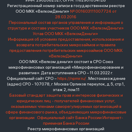
ИНН: 2902082527, ОГРН: 1162901054128
Регистрационный номер записи в государственном реестре
ООО МКК «ВелкомДеньги»
№ 001603111007724 от
28.03.2016
Персональный состав органов управления и информация о
структуре и составе участников ООО МКК «ВелкомДеньги»
Устав ООО МКК «ВелкомДеньги»
Информация об условиях предоставления, использования и
возврата потребительских микрозаймов и правила
предоставления потребительских микрозаймов ООО МКК
«ВелкомДеньги»
ООО МКК «Велком деньги» состоит в СРО Союз
микрофинансовых организаций «Микрофинансирование и
развитие». Дата вступления в СРО – 11.03.2022 г.
Официальный сайт СРО –
https://npmir.ru/
. Местонахождение
(адрес) СРО - 107078, г. Москва Орликов переулок, д.5, стр.1,
этаж 2, пом.11
Базовый стандарт защиты прав и интересов физических и
юридических лиц - получателей финансовых услуг,
оказываемых членами саморегулируемых организаций в
сфере финансового рынка, объединяющих микрофинансовые
организации
Официальный сайт Банка России
Интернет-
приемная Банка России
Реестр микрофинансовых организаций