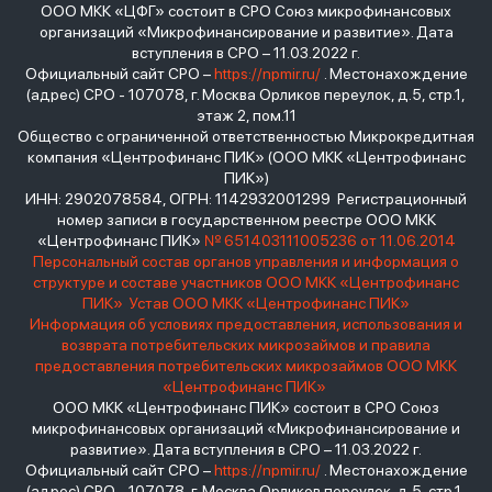
ООО МКК «ЦФГ» состоит в СРО Союз микрофинансовых
организаций «Микрофинансирование и развитие». Дата
вступления в СРО – 11.03.2022 г.
Официальный сайт СРО –
https://npmir.ru/
. Местонахождение
(адрес) СРО - 107078, г. Москва Орликов переулок, д.5, стр.1,
этаж 2, пом.11
Общество с ограниченной ответственностью Микрокредитная
компания «Центрофинанс ПИК» (ООО МКК «Центрофинанс
ПИК»)
ИНН: 2902078584, ОГРН: 1142932001299 Регистрационный
номер записи в государственном реестре ООО МКК
«Центрофинанс ПИК»
№ 651403111005236 от 11.06.2014
Персональный состав органов управления и информация о
структуре и составе участников ООО МКК «Центрофинанс
ПИК»
Устав ООО МКК «Центрофинанс ПИК»
Информация об условиях предоставления, использования и
возврата потребительских микрозаймов и правила
предоставления потребительских микрозаймов ООО МКК
«Центрофинанс ПИК»
ООО МКК «Центрофинанс ПИК» состоит в СРО Союз
микрофинансовых организаций «Микрофинансирование и
развитие». Дата вступления в СРО – 11.03.2022 г.
Официальный сайт СРО –
https://npmir.ru/
. Местонахождение
(адрес) СРО - 107078, г. Москва Орликов переулок, д.5, стр.1,