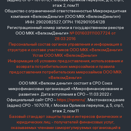
этаж 2, пом.11
Общество с ограниченной ответственностью Микрокредитная
компания «ВелкомДеньги» (ООО МКК «ВелкомДеньги»)
ИНН: 2902082527, ОГРН: 1162901054128
Регистрационный номер записи в государственном реестре
ООО МКК «ВелкомДеньги»
№ 001603111007724 от
28.03.2016
Персональный состав органов управления и информация о
структуре и составе участников ООО МКК «ВелкомДеньги»
Устав ООО МКК «ВелкомДеньги»
Информация об условиях предоставления, использования и
возврата потребительских микрозаймов и правила
предоставления потребительских микрозаймов ООО МКК
«ВелкомДеньги»
ООО МКК «Велком деньги» состоит в СРО Союз
микрофинансовых организаций «Микрофинансирование и
развитие». Дата вступления в СРО – 11.03.2022 г.
Официальный сайт СРО –
https://npmir.ru/
. Местонахождение
(адрес) СРО - 107078, г. Москва Орликов переулок, д.5, стр.1,
этаж 2, пом.11
Базовый стандарт защиты прав и интересов физических и
юридических лиц - получателей финансовых услуг,
оказываемых членами саморегулируемых организаций в