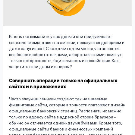
вопрос
данных
В попытке выманить у вас деньги они придумывают
сложные схемы, давят на эмоции, пользуются доверием и
даже запугивают. С каждым годом методы становятся
всё более изобретательными, а бороться с ними помогут
Ответы
Оформить заявку
только осторожность, бдительность и спокойствие. Как
на
защитить свои деньги и нервы?
вопросы
Войти под другим номером
Совершать операции только на официальных
сайтах и в приложениях
Часто злоумышленники создают так называемые
фишинговые сайты, которые в точности повторяют дизайн
официальных банковских страниц. Распознать их можно
только по адресу сайта в адресной строке браузера –
обычно он отличается одной-двумя буквами. Кроме того,
официальные сайты банков и финансовых компаний