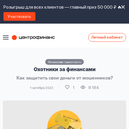
Розыгрыш для всех клиентов — главный приз 50 000 ₽ 🔥
Участвовать
Личный кабинет
Я
согласен(а)
на
Я
Финансовая грамотность
ознакомлен
Наши
Охотники за финансами
с
контакты
правилами
Как защитить свои деньги от мошенников?
предоставления
займов
,
1
8 184
1 октября 2023
политикой
Ок
Ок
сайта
,
даю
согласие
на
обработку
Задать
личных