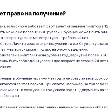
ет право на получение?
нт, если он уже работает. Этот вычет ограничен лимитом в 12
уть можно не более 15 600 рублей. Обучение может быть очн
 в аспирантуре или магистратуре - требований нет.
сёстры. Лимиты средств при получении те же. Студенту долж
лет, учиться он может только на очном отделении.
одителей. Лимит 50 тысяч рублей в год, вернут не более 6 50
жны быть соблюдены условия про возраст не старше 24 лет 
учения.
ачивать обучение частями - за год, а не сразу за весь срок об
читаются за этот период. При оплате, например, за три года с
озможность в следующем году снова подать документы на во
вой оплаты.
бование к учебному заведению - наличие лицензии на образ