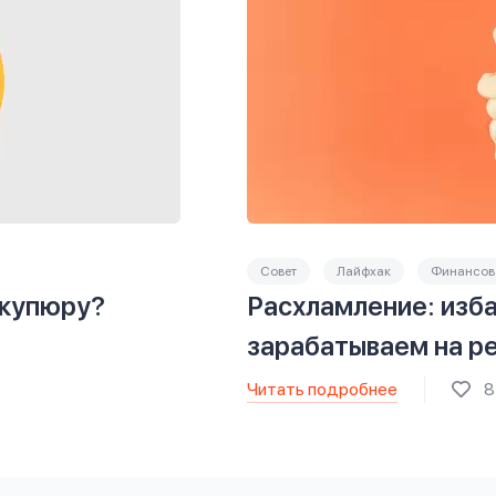
Совет
Лайфхак
Финансова
 купюру?
Расхламление: изба
зарабатываем на р
Читать подробнее
8