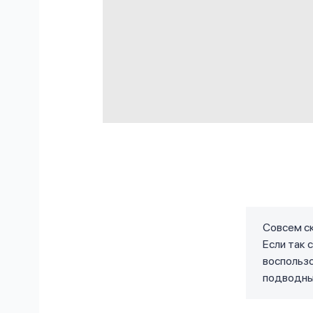
Совсем ск
Если так 
воспользо
подводны