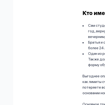
Кто име
Сам студе
год, верн
вечерним,
Братья и 
более 24 
Один из р
Также дол
форму об
Выгоднее опл
как лимиты с
потеряете в
основании но
Основное тре