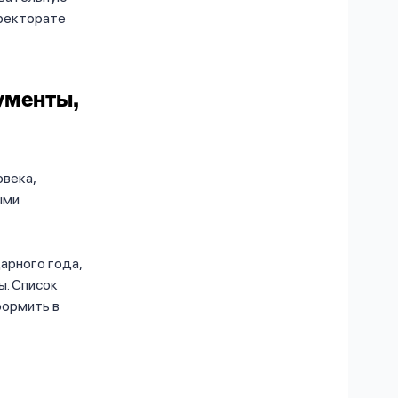
 ректорате
ументы,
овека,
ыми
арного года,
ы. Список
формить в