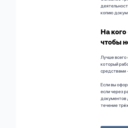
деятельность
копию докум
На кого
чтобы н
Лучше всего 
который раб
средствами -
Если вы офор
если через р
документов 
течение трёх