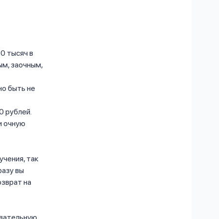
0 тысяч в
ым, заочным,
но быть не
0 рублей.
и очную
учения, так
разу вы
зврат на
овательную