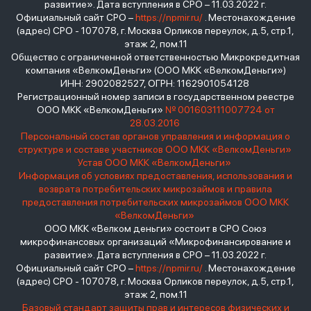
развитие». Дата вступления в СРО – 11.03.2022 г.
Официальный сайт СРО –
https://npmir.ru/
. Местонахождение
(адрес) СРО - 107078, г. Москва Орликов переулок, д.5, стр.1,
этаж 2, пом.11
Общество с ограниченной ответственностью Микрокредитная
компания «ВелкомДеньги» (ООО МКК «ВелкомДеньги»)
ИНН: 2902082527, ОГРН: 1162901054128
Регистрационный номер записи в государственном реестре
ООО МКК «ВелкомДеньги»
№ 001603111007724 от
28.03.2016
Персональный состав органов управления и информация о
структуре и составе участников ООО МКК «ВелкомДеньги»
Устав ООО МКК «ВелкомДеньги»
Информация об условиях предоставления, использования и
возврата потребительских микрозаймов и правила
предоставления потребительских микрозаймов ООО МКК
«ВелкомДеньги»
ООО МКК «Велком деньги» состоит в СРО Союз
микрофинансовых организаций «Микрофинансирование и
развитие». Дата вступления в СРО – 11.03.2022 г.
Официальный сайт СРО –
https://npmir.ru/
. Местонахождение
(адрес) СРО - 107078, г. Москва Орликов переулок, д.5, стр.1,
этаж 2, пом.11
Базовый стандарт защиты прав и интересов физических и