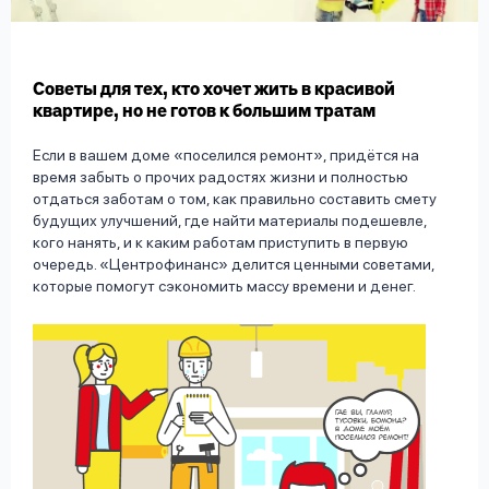
вопрос
данных
Советы для тех, кто хочет жить в красивой
квартире, но не готов к большим тратам
Если в вашем доме «поселился ремонт», придётся на
время забыть о прочих радостях жизни и полностью
отдаться заботам о том, как правильно составить смету
Ответы
Оформить заявку
будущих улучшений, где найти материалы подешевле,
на
кого нанять, и к каким работам приступить в первую
вопросы
очередь. «Центрофинанс» делится ценными советами,
Войти под другим номером
которые помогут сэкономить массу времени и денег.