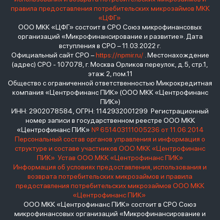
правила предоставления потребительских микрозаймов МКК
«ЦФГ»
ООО МКК «ЦФГ» состоит в СРО Союз микрофинансовых
организаций «Микрофинансирование и развитие». Дата
вступления в СРО – 11.03.2022 г.
Официальный сайт СРО –
https://npmir.ru/
. Местонахождение
(адрес) СРО - 107078, г. Москва Орликов переулок, д.5, стр.1,
этаж 2, пом.11
Общество с ограниченной ответственностью Микрокредитная
компания «Центрофинанс ПИК» (ООО МКК «Центрофинанс
ПИК»)
ИНН: 2902078584, ОГРН: 1142932001299 Регистрационный
номер записи в государственном реестре ООО МКК
«Центрофинанс ПИК»
№ 651403111005236 от 11.06.2014
Персональный состав органов управления и информация о
структуре и составе участников ООО МКК «Центрофинанс
ПИК»
Устав ООО МКК «Центрофинанс ПИК»
Информация об условиях предоставления, использования и
возврата потребительских микрозаймов и правила
предоставления потребительских микрозаймов ООО МКК
«Центрофинанс ПИК»
ООО МКК «Центрофинанс ПИК» состоит в СРО Союз
микрофинансовых организаций «Микрофинансирование и