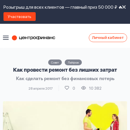
Розыгрыш для всех клиентов — главный приз 50 000 ₽ 🔥
Участвовать
Личный кабинет
Я
согласен(а)
на
Я
Совет
Лайфхак
ознакомлен
Наши
Как провести ремонт без лишних затрат
с
контакты
правилами
Как сделать ремонт без финансовых потерь
предоставления
займов
,
0
10 382
28 апреля 2017
политикой
Ок
Ок
сайта
,
даю
согласие
на
обработку
Задать
личных