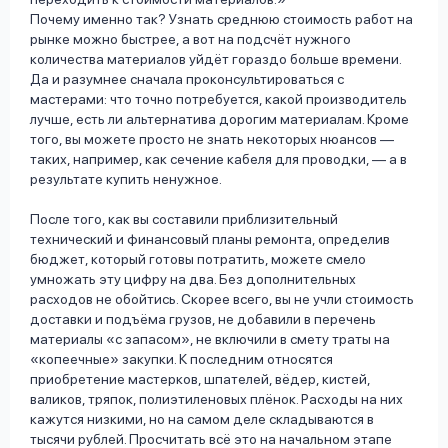
Почему именно так? Узнать среднюю стоимость работ на
рынке можно быстрее, а вот на подсчёт нужного
количества материалов уйдёт гораздо больше времени.
Да и разумнее сначала проконсультироваться с
мастерами: что точно потребуется, какой производитель
лучше, есть ли альтернатива дорогим материалам. Кроме
того, вы можете просто не знать некоторых нюансов —
таких, например, как сечение кабеля для проводки, — а в
результате купить ненужное.
После того, как вы составили приблизительный
технический и финансовый планы ремонта, определив
бюджет, который готовы потратить, можете смело
умножать эту цифру на два. Без дополнительных
расходов не обойтись. Скорее всего, вы не учли стоимость
доставки и подъёма грузов, не добавили в перечень
материалы «с запасом», не включили в смету траты на
«копеечные» закупки. К последним относятся
приобретение мастерков, шпателей, вёдер, кистей,
валиков, тряпок, полиэтиленовых плёнок. Расходы на них
кажутся низкими, но на самом деле складываются в
тысячи рублей. Просчитать всё это на начальном этапе