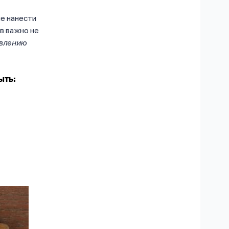
не нанести
в важно не
авлению
ыть: