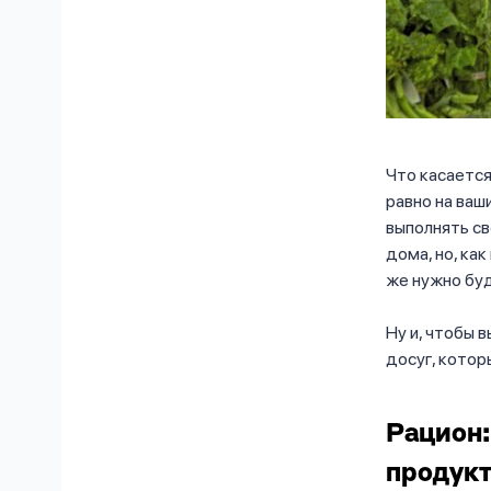
Что касается
равно на ваш
выполнять св
дома, но, ка
же нужно буд
Ну и, чтобы 
досуг, котор
Рацион:
продукт