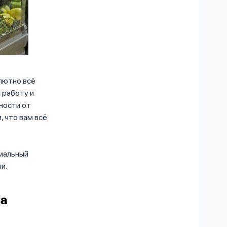
лютно всё
 работу и
ности от
, что вам всё
имальный
и.
на