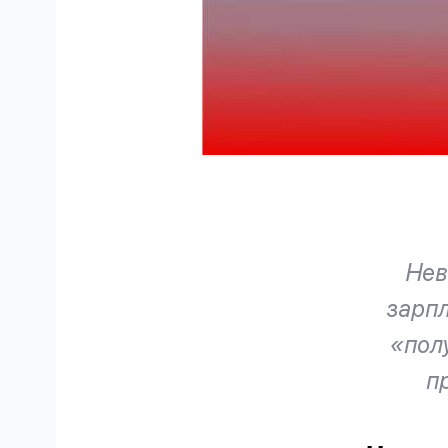
Нев
зарпл
«полу
п