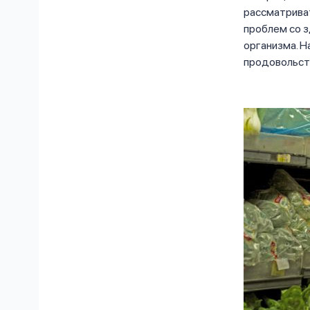
рассматриват
проблем со 
организма. Н
продовольст