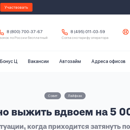
Участвовать
8 (800) 700-37-67
8 (495) 011-03-59
вонок по России бесплатный
Согласно тарифу оператора
Бонус Ц
Вакансии
Автозайм
Адреса офисов
Совет
Лайфхак
о выжить вдвоем на 5 0
туации, когда приходится затянуть п