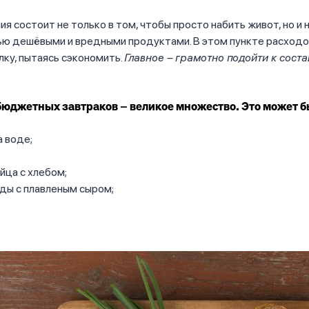
ия состоит не только в том, чтобы просто набить живот, но и 
ью дешёвыми и вредными продуктами. В этом пункте расходо
лку, пытаясь сэкономить.
Главное – грамотно подойти к сост
юджетных завтраков – великое множество. Это может б
а воде;
йца с хлебом;
ды с плавленым сыром;