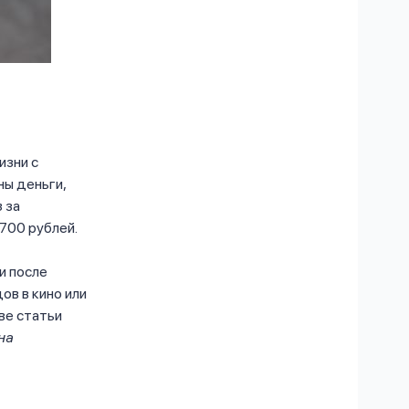
изни с
ны деньги,
в
за
700 рублей.
и после
ов в кино или
ве статьи
на