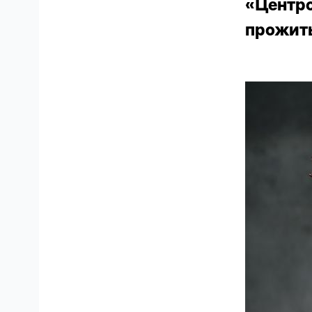
«Центро
прожить 