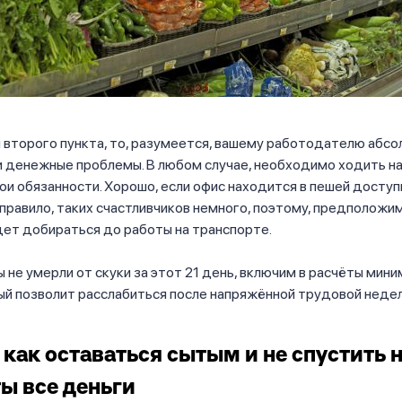
 второго пункта, то, разумеется, вашему работодателю абсо
и денежные проблемы. В любом случае, необходимо ходить на
ои обязанности. Хорошо, если офис находится в пешей доступ
к правило, таких счастливчиков немного, поэтому, предположим
ет добираться до работы на транспорте.
вы не умерли от скуки за этот 21 день, включим в расчёты мин
ый позволит расслабиться после напряжённой трудовой недел
 как оставаться сытым и не спустить 
ы все деньги