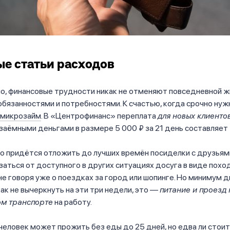
е статьи расходов
но, финансовые трудности никак не отменяют повседневной ж
бязанностями и потребностями. К счастью, когда срочно нуж
 микрозайм
. В «Центрофинанс» переплата
для новых клиенто
заёмными деньгами в размере 5 000 ₽ за 21 день составляет 
о придётся отложить до лучших времён посиделки с друзьям
заться от доступного в других ситуациях досуга в виде поход
 не говоря уже о поездках за город или шопинге. Но минимум д
ак не вычеркнуть на эти три недели, это —
питание и проезд 
м транспорте
на работу.
 человек может прожить без еды до 25 дней, но едва ли стоит