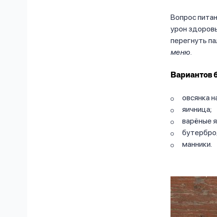
Вопрос питан
урон здоров
перегнуть па
меню.
Вариантов б
овсянка н
яичница;
варёные я
бутербро
манники.