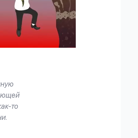
чную
дующей
как-то
и.