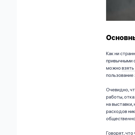
Основны
Как ни стран
привычными о
можно
взять
пользование 
Очевидно, чт
работы, отка
на выставки,
расходов ник
общественно
Говорят, что