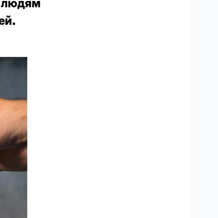
м людям
ей.