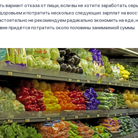
ь вариант отказа от пищи, если вы не хотите заработать сер
здоровьем и потратить несколько следующих зарплат на вос
астоятельно не рекомендуем радикально экономить на еде, 
вие придётся потратить около половины занимаемой суммы.