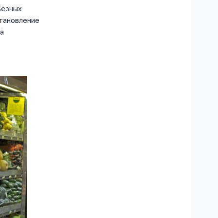
ьёзных
становление
на