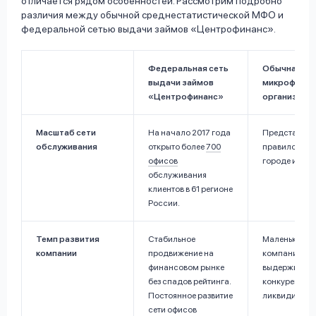
отличается рядом особенностей. Рассмотрим подробно
различия между обычной среднестатистической МФО и
федеральной сетью выдачи займов «Центрофинанс».
Федеральная сеть
Обычная
выдачи займов
микрофинан
«Центрофинанс»
организаци
Масштаб сети
На начало 2017 года
Представлена
обслуживания
открыто более
700
правило, в о
офисов
городе или р
обслуживания
клиентов в 61 регионе
России.
Темп развития
Стабильное
Маленькие
компании
продвижение на
компании не
финансовом рынке
выдерживаю
без спадов рейтинга.
конкуренции 
Постоянное развитие
ликвидируют
сети офисов