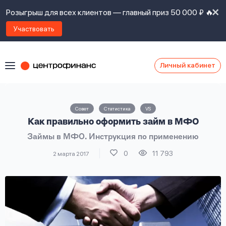
Розыгрыш для всех клиентов — главный приз 50 000 ₽ 🔥
Участвовать
Личный кабинет
Я
согласен(а)
на
Я
Совет
Статистика
VS
ознакомлен
Наши
Как правильно оформить займ в МФО
с
контакты
правилами
Займы в МФО. Инструкция по применению
предоставления
займов
,
0
11 793
2 марта 2017
политикой
Ок
Ок
сайта
,
даю
согласие
на
обработку
Задать
личных