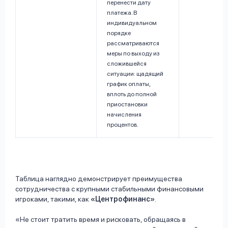
перенести дату
платежа. В
индивидуальном
порядке
рассматриваются
меры по выходу из
сложившейся
ситуации: щадящий
график оплаты,
вплоть до полной
приостановки
начисления
процентов.
Таблица наглядно демонстрирует преимущества
сотрудничества с крупными стабильными финансовыми
игроками, такими, как
«Центрофинанс»
.
Не стоит тратить время и рисковать, обращаясь в