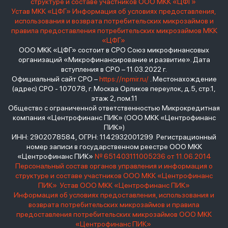
структуре и составе участников ООО МКК «ЦФГ»
Устав МКК «ЦФГ»
Информация об условиях предоставления,
использования и возврата потребительских микрозаймов и
правила предоставления потребительских микрозаймов МКК
«ЦФГ»
ООО МКК «ЦФГ» состоит в СРО Союз микрофинансовых
организаций «Микрофинансирование и развитие». Дата
вступления в СРО – 11.03.2022 г.
Официальный сайт СРО –
https://npmir.ru/
. Местонахождение
(адрес) СРО - 107078, г. Москва Орликов переулок, д.5, стр.1,
этаж 2, пом.11
Общество с ограниченной ответственностью Микрокредитная
компания «Центрофинанс ПИК» (ООО МКК «Центрофинанс
ПИК»)
ИНН: 2902078584, ОГРН: 1142932001299 Регистрационный
номер записи в государственном реестре ООО МКК
«Центрофинанс ПИК»
№ 651403111005236 от 11.06.2014
Персональный состав органов управления и информация о
структуре и составе участников ООО МКК «Центрофинанс
ПИК»
Устав ООО МКК «Центрофинанс ПИК»
Информация об условиях предоставления, использования и
возврата потребительских микрозаймов и правила
предоставления потребительских микрозаймов ООО МКК
«Центрофинанс ПИК»