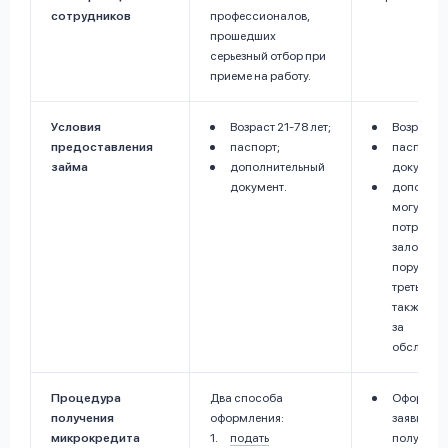
сотрудников
профессионалов,
прошедших
серьезный отбор при
приеме на работу.
Условия
Возраст 21-78 лет;
Возраст с 
предоставления
паспорт;
паспорт и
займа
дополнительный
документ
документ.
дополнит
могут
потребова
залог,
поручите
третьих ли
также ко
за
обслужив
Процедура
Два способа
Оформле
получения
оформления:
заявки он
микрокредита
подать
получени