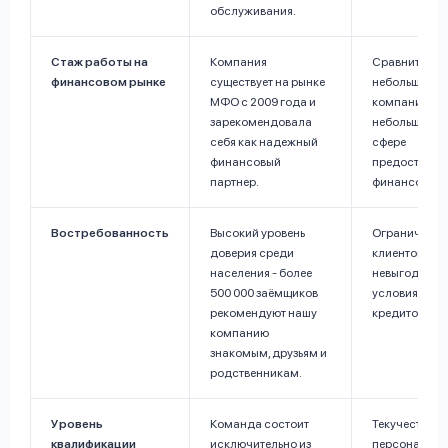
обслуживания.
Стаж работы на
Компания
Сравнительн
финансовом рынке
существует на рынке
небольшой в
МФО с 2009 года и
компании, а 
зарекомендовала
небольшой оп
себя как надежный
сфере
финансовый
предоставле
партнер.
финансовых у
Востребованность
Высокий уровень
Ограниченны
доверия среди
клиентов в св
населения - более
невыгодным
500 000 заёмщиков
условиями
рекомендуют нашу
кредитования
компанию
знакомым, друзьям и
родственникам.
Уровень
Команда состоит
Текучесть
квалификации
исключительно из
персонала.