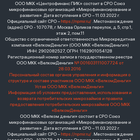
ООО МКК «Центрофинанс ПИК» состоит в СРО Союз
микрофинансовых организаций «Микрофинансирование и
развитие». Дата вступления в СРО – 11.03.2022 г.
Официальный сайт СРО –
https://npmir.ru/
. Местонахождение
(адрес) СРО - 107078, г. Москва Орликов переулок, д.5, стр.1,
этаж 2, пом.11
Общество с ограниченной ответственностью Микрокредитная
компания «ВелкомДеньги» (ООО МКК «ВелкомДеньги»)
ИНН: 2902082527, ОГРН: 1162901054128
Регистрационный номер записи в государственном реестре
ООО МКК «ВелкомДеньги»
№ 001603111007724 от
28.03.2016
Персональный состав органов управления и информация о
структуре и составе участников ООО МКК «ВелкомДеньги»
Устав ООО МКК «ВелкомДеньги»
Информация об условиях предоставления, использования и
возврата потребительских микрозаймов и правила
предоставления потребительских микрозаймов ООО МКК
«ВелкомДеньги»
ООО МКК «Велком деньги» состоит в СРО Союз
микрофинансовых организаций «Микрофинансирование и
развитие». Дата вступления в СРО – 11.03.2022 г.
Официальный сайт СРО –
https://npmir.ru/
. Местонахождение