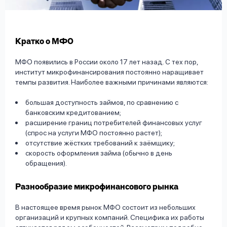
вопрос
данных
Кратко о МФО
МФО появились в России около 17 лет назад. С тех пор,
институт микрофинансирования постоянно наращивает
темпы развития. Наиболее важными причинами являются:
Ответы
Оформить заявку
большая доступность займов, по сравнению с
на
банковским кредитованием;
вопросы
расширение границ потребителей финансовых услуг
Войти под другим номером
(спрос на услуги МФО постоянно растет);
отсутствие жёстких требований к заёмщику;
скорость оформления займа (обычно в день
обращения).
Разнообразие микрофинансового рынка
В настоящее время рынок МФО состоит из небольших
организаций и крупных компаний. Специфика их работы