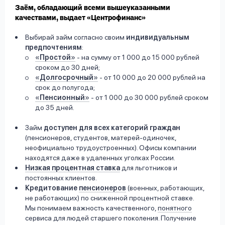
Заём, обладающий всеми вышеуказанными
качествами, выдает «Центрофинанс»
Выбирай займ согласно своим
индивидуальным
предпочтениям
:
«
Простой
»
- на сумму от 1 000 до 15 000 рублей
сроком до 30 дней;
«
Долгосрочный
»
- от 10 000 до 20 000 рублей на
срок до полугода;
«
Пенсионный
»
- от 1 000 до 30 000 рублей сроком
до 35 дней.
Займ
доступен для всех категорий граждан
(пенсионеров, студентов, матерей-одиночек,
неофициально трудоустроенных). Офисы компании
находятся даже в удаленных уголках России.
Низкая процентная ставка
для льготников и
постоянных клиентов.
Кредитование
пенсионеров
(военных, работающих,
не работающих) по сниженной процентной ставке.
Мы понимаем важность качественного,
понятного
сервиса для людей старшего поколения. Получение