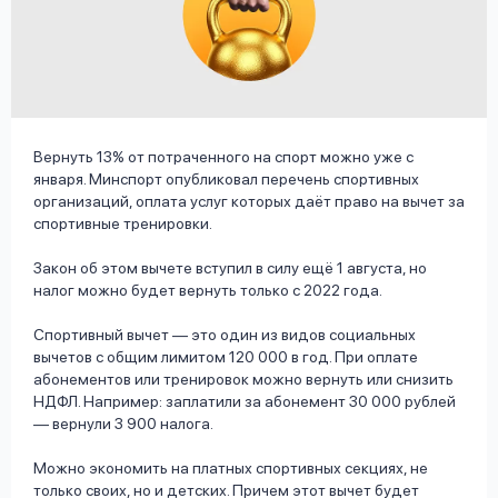
вопрос
данных
Вернуть 13% от потраченного на спорт можно уже с
января. Минспорт опубликовал перечень спортивных
организаций, оплата услуг которых даёт право на вычет за
Ответы
Оформить заявку
спортивные тренировки.
на
вопросы
Закон об этом вычете вступил в силу ещё 1 августа, но
Войти под другим номером
налог можно будет вернуть только с 2022 года.
Спортивный вычет — это один из видов социальных
вычетов с общим лимитом 120 000 в год. При оплате
абонементов или тренировок можно вернуть или снизить
НДФЛ. Например: заплатили за абонемент 30 000 рублей
— вернули 3 900 налога.
Можно экономить на платных спортивных секциях, не
только своих, но и детских. Причем этот вычет будет