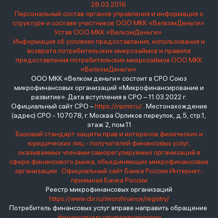
28.03.2016
Персональный состав органов управления и информация о
структуре и составе участников ООО МКК «ВелкомДеньги»
Устав ООО МКК «ВелкомДеньги»
Информация об условиях предоставления, использования и
возврата потребительских микрозаймов и правила
предоставления потребительских микрозаймов ООО МКК
«ВелкомДеньги»
ООО МКК «Велком деньги» состоит в СРО Союз
микрофинансовых организаций «Микрофинансирование и
развитие». Дата вступления в СРО – 11.03.2022 г.
Официальный сайт СРО –
https://npmir.ru/
. Местонахождение
(адрес) СРО - 107078, г. Москва Орликов переулок, д.5, стр.1,
этаж 2, пом.11
Базовый стандарт защиты прав и интересов физических и
юридических лиц - получателей финансовых услуг,
оказываемых членами саморегулируемых организаций в
сфере финансового рынка, объединяющих микрофинансовые
организации
Официальный сайт Банка России
Интернет-
приемная Банка России
Реестр микрофинансовых организаций
https://www.cbr.ru/microfinance/registry/
Потребитель финансовых услуг вправе направить обращение
финансовому уполномоченному