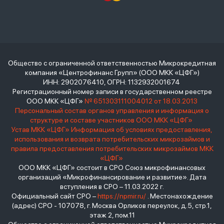
Общество с ограниченной ответственностью Микрокредитная
компания «Центрофинанс Групп» (ООО МКК «ЦФГ»)
ИНН: 2902076410, ОГРН: 1132932001674
Регистрационный номер записи в государственном реестре
ООО МКК «ЦФГ»
№ 651303111004012 от 18.03.2013
Персональный состав органов управления и информация о
структуре и составе участников ООО МКК «ЦФГ»
Устав МКК «ЦФГ»
Информация об условиях предоставления,
использования и возврата потребительских микрозаймов и
правила предоставления потребительских микрозаймов МКК
«ЦФГ»
ООО МКК «ЦФГ» состоит в СРО Союз микрофинансовых
организаций «Микрофинансирование и развитие». Дата
вступления в СРО – 11.03.2022 г.
Официальный сайт СРО –
https://npmir.ru/
. Местонахождение
(адрес) СРО - 107078, г. Москва Орликов переулок, д.5, стр.1,
этаж 2, пом.11