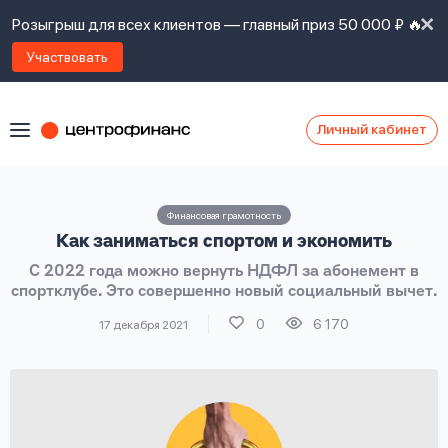
Розыгрыш для всех клиентов — главный приз 50 000 ₽ 🔥
Участвовать
Личный кабинет
Я
согласен(а)
на
Я
Финансовая грамотность
ознакомлен
Наши
Как заниматься спортом и экономить
с
контакты
правилами
С 2022 года можно вернуть НДФЛ за абонемент в
предоставления
спортклубе. Это совершенно новый социальный вычет.
займов
,
политикой
0
6 170
17 декабря 2021
Ок
Ок
сайта
,
даю
согласие
на
обработку
Задать
личных