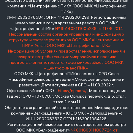
Общество с ограниченной ответственностью Микрокредитная
компания «Центрофинанс ПИК» (ООО МКК «Центрофинанс
ПИК»)
ИНН: 2902078584, ОГРН: 1142932001299 Регистрационный
номер записи в государственном реестре ООО МКК
«Центрофинанс ПИК»
№ 651403111005236 от 11.06.2014
Персональный состав органов управления и информация о
структуре и составе участников ООО МКК «Центрофинанс
ПИК»
Устав ООО МКК «Центрофинанс ПИК»
Информация об условиях предоставления, использования и
возврата потребительских микрозаймов и правила
предоставления потребительских микрозаймов ООО МКК
«Центрофинанс ПИК»
ООО МКК «Центрофинанс ПИК» состоит в СРО Союз
микрофинансовых организаций «Микрофинансирование и
развитие». Дата вступления в СРО – 11.03.2022 г.
Официальный сайт СРО –
https://npmir.ru/
. Местонахождение
(адрес) СРО - 107078, г. Москва Орликов переулок, д.5, стр.1,
этаж 2, пом.11
Общество с ограниченной ответственностью Микрокредитная
компания «ВелкомДеньги» (ООО МКК «ВелкомДеньги»)
ИНН: 2902082527, ОГРН: 1162901054128
Регистрационный номер записи в государственном реестре
ООО МКК «ВелкомДеньги»
№ 001603111007724 от