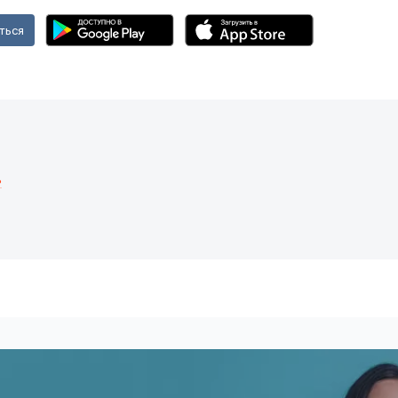
ться
ь