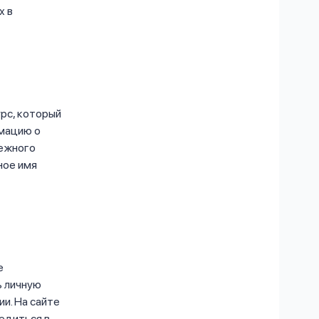
х в
рс, который
рмацию о
нежного
ное имя
е
ь личную
и. На сайте
едиться в