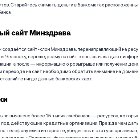
етов. Старайтесь снимать деньги в банкоматах расположенны
анка.
ый сайт Минздрава
 создаётся сайт-клон Минздрава, перенаправляющий на ресу
и. Человеку, перешедшему на сайт-клон, сначала дают инфо
нации, а после — информацию о розыгрыше или получении де
и переходе на сайт необходимо обратить внимание на домен
оставляйте нигде данные банковских карт.
ки
было выявлено более 15 тысяч лжебанков — ресурсов, которы
 под действующие кредитные организации. Прежде чем дат
о телефону или в интернете, убедитесь в статусе организаци
, в разделе «Проверить финансовую организацию», можно уб