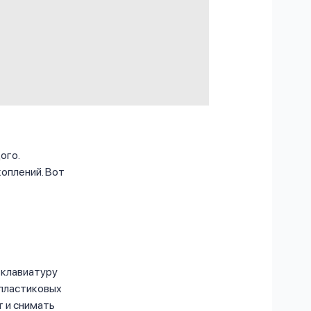
ого.
оплений. Вот
 клавиатуру
 пластиковых
т и снимать