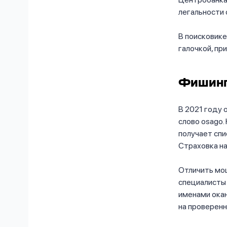
легальности 
В поисковик
галочкой, пр
Фишинг
В 2021 году 
слово osago.
получает спи
Страховка на
Отличить мо
специалисты
именами оканчи
на проверенн