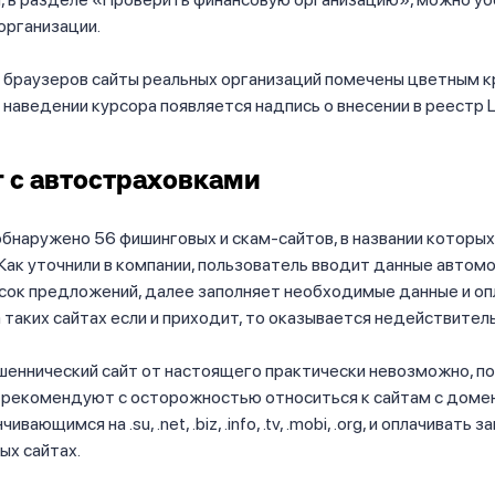
организации.
е браузеров сайты реальных организаций помечены цветным 
и наведении курсора появляется надпись о внесении в реестр 
 с автостраховками
обнаружено 56 фишинговых и скам-сайтов, в названии которы
 Как уточнили в компании, пользователь вводит данные автомо
сок предложений, далее заполняет необходимые данные и оп
 таких сайтах если и приходит, то оказывается недействител
шеннический сайт от настоящего практически невозможно, п
 рекомендуют с осторожностью относиться к сайтам с доме
вающимся на .su, .net, .biz, .info, .tv, .mobi, .org, и оплачивать 
ых сайтах.