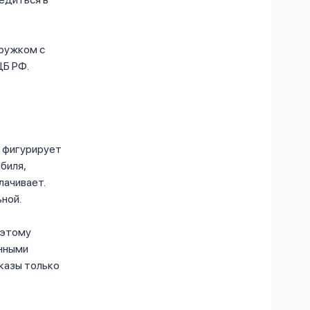
кружком с
ЦБ РФ.
х фигурирует
биля,
лачивает.
ьной.
оэтому
нными
заказы только