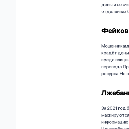
деньги со сч
отделениях б
Фейков
Мошенниками
крадёт деньг
вреде вакци
перевода. Пр
ресурса. Не 
Лжебан
За 2021 год 
маскируются
информацию п
Центробанка