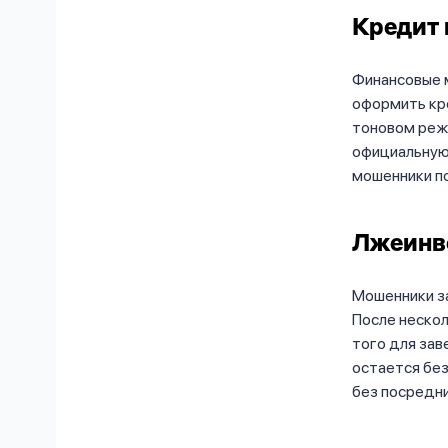
Кредит 
Финансовые 
оформить кре
тоновом режи
официальную 
мошенники п
Лжеинв
Мошенники з
После нескол
того для зав
остается без
без посредн