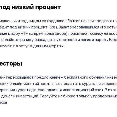
под низкий процент
мошенники под видом сотрудников банков начали предлагат
дит под низкий процент (5%). Заинтересовавшимся (то есть
ме цифру «1» во время разговора) присылают ссылку на яко
онлайн-страницу банка, где нужно ввести логин и пароль. В р
олучают доступ к данным жертвы.
есторы
аинтересовывают предложением бесплатного обучения инве
ьких онлайн-занятий предлагают оплатить курс для завершен
ершения курса надо «пополнить» инвестиционный счет. В ито
 денег и инвестиций. Торгуйте на бирже только у проверенны
иков