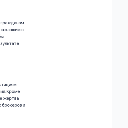
ь гражданам
 нажавшим в
бы
езультате
стициям.
ия. Кроме
ге жертва
х брокеров и