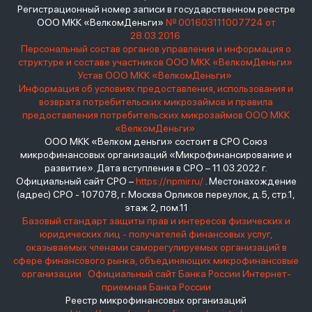
Регистрационный номер записи в государственном реестре
ООО МКК «ВелкомДеньги»
№ 001603111007724 от
28.03.2016
Персональный состав органов управления и информация о
структуре и составе участников ООО МКК «ВелкомДеньги»
Устав ООО МКК «ВелкомДеньги»
Информация об условиях предоставления, использования и
возврата потребительских микрозаймов и правила
предоставления потребительских микрозаймов ООО МКК
«ВелкомДеньги»
ООО МКК «Велком деньги» состоит в СРО Союз
микрофинансовых организаций «Микрофинансирование и
развитие». Дата вступления в СРО – 11.03.2022 г.
Официальный сайт СРО –
https://npmir.ru/
. Местонахождение
(адрес) СРО - 107078, г. Москва Орликов переулок, д.5, стр.1,
этаж 2, пом.11
Базовый стандарт защиты прав и интересов физических и
юридических лиц - получателей финансовых услуг,
оказываемых членами саморегулируемых организаций в
сфере финансового рынка, объединяющих микрофинансовые
организации
Официальный сайт Банка России
Интернет-
приемная Банка России
Реестр микрофинансовых организаций