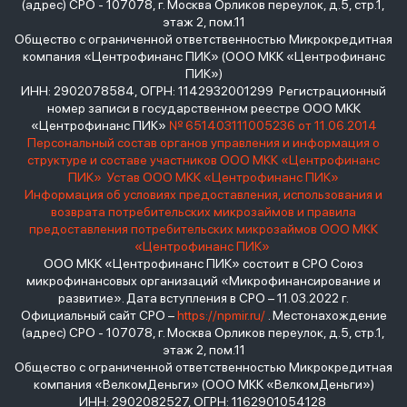
(адрес) СРО - 107078, г. Москва Орликов переулок, д.5, стр.1,
этаж 2, пом.11
Общество с ограниченной ответственностью Микрокредитная
компания «Центрофинанс ПИК» (ООО МКК «Центрофинанс
ПИК»)
ИНН: 2902078584, ОГРН: 1142932001299 Регистрационный
номер записи в государственном реестре ООО МКК
«Центрофинанс ПИК»
№ 651403111005236 от 11.06.2014
Персональный состав органов управления и информация о
структуре и составе участников ООО МКК «Центрофинанс
ПИК»
Устав ООО МКК «Центрофинанс ПИК»
Информация об условиях предоставления, использования и
возврата потребительских микрозаймов и правила
предоставления потребительских микрозаймов ООО МКК
«Центрофинанс ПИК»
ООО МКК «Центрофинанс ПИК» состоит в СРО Союз
микрофинансовых организаций «Микрофинансирование и
развитие». Дата вступления в СРО – 11.03.2022 г.
Официальный сайт СРО –
https://npmir.ru/
. Местонахождение
(адрес) СРО - 107078, г. Москва Орликов переулок, д.5, стр.1,
этаж 2, пом.11
Общество с ограниченной ответственностью Микрокредитная
компания «ВелкомДеньги» (ООО МКК «ВелкомДеньги»)
ИНН: 2902082527, ОГРН: 1162901054128