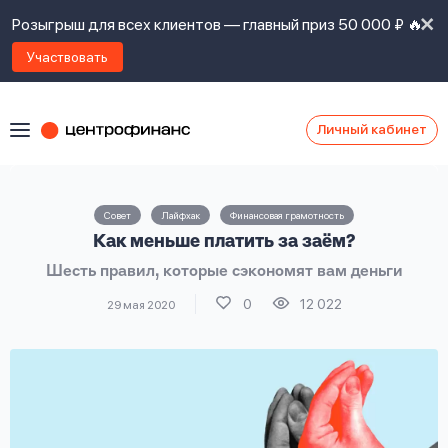
Розыгрыш для всех клиентов — главный приз 50 000 ₽ 🔥
Участвовать
Личный кабинет
Я
согласен(а)
на
Я
Совет
Лайфхак
Финансовая грамотность
ознакомлен
Наши
Как меньше платить за заём?
с
контакты
правилами
Шесть правил, которые сэкономят вам деньги
предоставления
займов
,
0
12 022
29 мая 2020
политикой
Ок
Ок
сайта
,
даю
согласие
на
обработку
Задать
личных