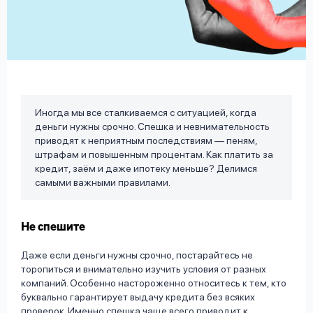
вопрос
данных
Иногда мы все сталкиваемся с ситуацией, когда
деньги нужны срочно. Спешка и невнимательность
Ответы
Оформить заявку
приводят к неприятным последствиям — пеням,
на
штрафам и повышенным процентам. Как платить за
вопросы
кредит, заём и даже ипотеку меньше? Делимся
Войти под другим номером
самыми важными правилами.
Не спешите
Даже если деньги нужны срочно, постарайтесь не
торопиться и внимательно изучить условия от разных
компаний. Особенно настороженно относитесь к тем, кто
буквально гарантирует выдачу кредита без всяких
проверок. Именно спешка чаще всего приводит к