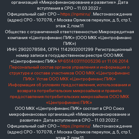
организаций «Микрофинансирование и развитие». Дата
вступления в СРО – 11.03.2022 г.
Официальный сайт СРО –
https://npmir.ru/
. Местонахождение
(адрес) СРО - 107078, г. Москва Орликов переулок, д.5, стр.1,
этаж 2, пом.11
Общество с ограниченной ответственностью Микрокредитная
компания «Центрофинанс ПИК» (ООО МКК «Центрофинанс
ПИК»)
ИНН: 2902078584, ОГРН: 1142932001299 Регистрационный
номер записи в государственном реестре ООО МКК
«Центрофинанс ПИК»
№ 651403111005236 от 11.06.2014
Персональный состав органов управления и информация о
структуре и составе участников ООО МКК «Центрофинанс
ПИК»
Устав ООО МКК «Центрофинанс ПИК»
Информация об условиях предоставления, использования и
возврата потребительских микрозаймов и правила
предоставления потребительских микрозаймов ООО МКК
«Центрофинанс ПИК»
ООО МКК «Центрофинанс ПИК» состоит в СРО Союз
микрофинансовых организаций «Микрофинансирование и
развитие». Дата вступления в СРО – 11.03.2022 г.
Официальный сайт СРО –
https://npmir.ru/
. Местонахождение
(адрес) СРО - 107078, г. Москва Орликов переулок, д.5, стр.1,
этаж 2, пом.11