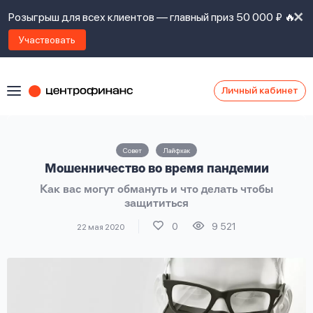
Розыгрыш для всех клиентов — главный приз 50 000 ₽ 🔥
Участвовать
Личный кабинет
Я
согласен(а)
на
Я
Совет
Лайфхак
ознакомлен
Наши
Мошенничество во время пандемии
с
контакты
правилами
Как вас могут обмануть и что делать чтобы
предоставления
защититься
займов
,
политикой
0
9 521
22 мая 2020
Ок
Ок
сайта
,
даю
согласие
на
обработку
Задать
личных