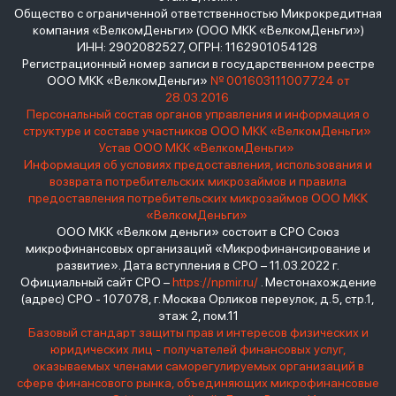
Общество с ограниченной ответственностью Микрокредитная
компания «ВелкомДеньги» (ООО МКК «ВелкомДеньги»)
ИНН: 2902082527, ОГРН: 1162901054128
Регистрационный номер записи в государственном реестре
ООО МКК «ВелкомДеньги»
№ 001603111007724 от
28.03.2016
Персональный состав органов управления и информация о
структуре и составе участников ООО МКК «ВелкомДеньги»
Устав ООО МКК «ВелкомДеньги»
Информация об условиях предоставления, использования и
возврата потребительских микрозаймов и правила
предоставления потребительских микрозаймов ООО МКК
«ВелкомДеньги»
ООО МКК «Велком деньги» состоит в СРО Союз
микрофинансовых организаций «Микрофинансирование и
развитие». Дата вступления в СРО – 11.03.2022 г.
Официальный сайт СРО –
https://npmir.ru/
. Местонахождение
(адрес) СРО - 107078, г. Москва Орликов переулок, д.5, стр.1,
этаж 2, пом.11
Базовый стандарт защиты прав и интересов физических и
юридических лиц - получателей финансовых услуг,
оказываемых членами саморегулируемых организаций в
сфере финансового рынка, объединяющих микрофинансовые