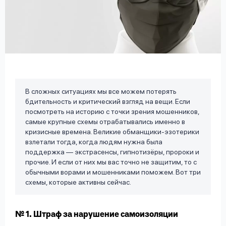
вопрос
данных
В сложных ситуациях мы все можем потерять
Ответы
Оформить заявку
бдительность и критический взгляд на вещи. Если
на
посмотреть на историю с точки зрения мошенников,
вопросы
самые крупные схемы отрабатывались именно в
Войти под другим номером
кризисные времена. Великие обманщики-эзотерики
взлетали тогда, когда людям нужна была
поддержка — экстрасенсы, гипнотизёры, пророки и
прочие. И если от них мы вас точно не защитим, то с
обычными ворами и мошенниками поможем. Вот три
схемы, которые активны сейчас.
№ 1. Штраф за нарушение самоизоляции