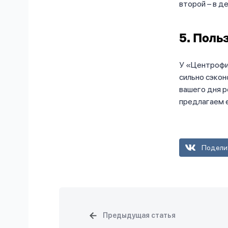
второй – в д
5. Поль
У «Центрофин
сильно сэкон
вашего дня 
предлагаем 
Подели
Предыдущая статья