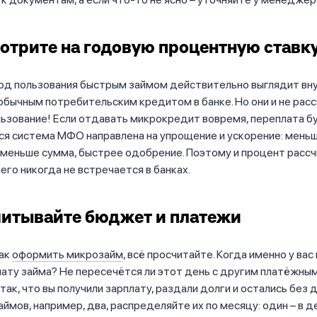
мотрите на годовую процентную ставк
год пользования быстрым займом действительно выглядит вн
обычным потребительским кредитом в банке. Но они и не расс
ьзование! Если отдавать микрокредит вовремя, переплата б
ся система МФО направлена на упрощение и ускорение: мень
 меньше сумма, быстрее одобрение. Поэтому и процент расс
его никогда не встречается в банках.
читывайте бюджет и платежи
как
оформить микрозайм
, всё просчитайте. Когда именно у вас
лату займа? Не пересечётся ли этот день с другим платёжны
 так, что вы получили зарплату, раздали долги и остались без
аймов, например, два, распределяйте их по месяцу: один – в д