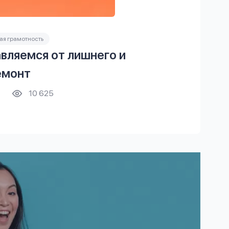
я грамотность
вляемся от лишнего и
емонт
10 625