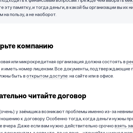
 подходить к финансовым вопросам. Прежде чем выбрать
мик
е эту памятку, и тогда деньги, в какой бы организации вы их ни
м на пользу, а не наоборот.
ерьте компанию
овая или микрокредитная организация должна состоять в
ре
а
и иметь номер лицензии. Все документы, подтверждающие 
олжны быть в
открытом доступе
: на сайте или в офисе.
ательно читайте договор
(очень) у заёмщика возникают проблемы именно из-за невним
ношению к договору. Особенно тогда, когда деньги нужны пря
е вчера. Даже если вам нужно действительно срочно
взять з
к документам, а если что-то не ясно – уточняйте у менеджер