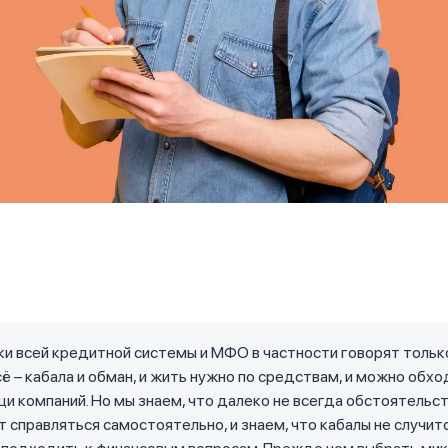
и всей кредитной системы и МФО в частности говорят только
сё – кабала и обман, и жить нужно по средствам, и можно обх
и компаний. Но мы знаем, что далеко не всегда обстоятельс
 справляться самостоятельно, и знаем, что кабалы не случитс