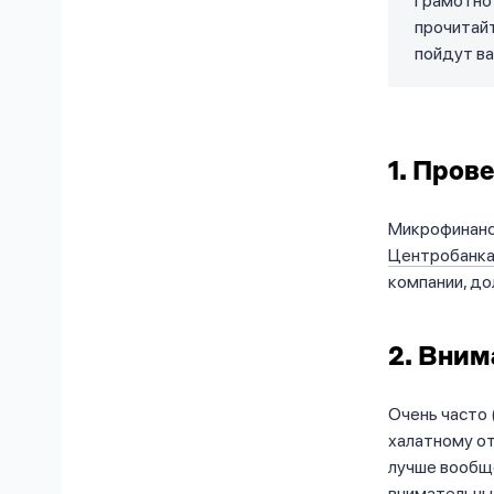
грамотно
прочитайт
пойдут ва
1. Пров
Микрофинанс
Центробанк
компании, д
2. Вним
Очень часто 
халатному от
лучше вообщ
внимательны 