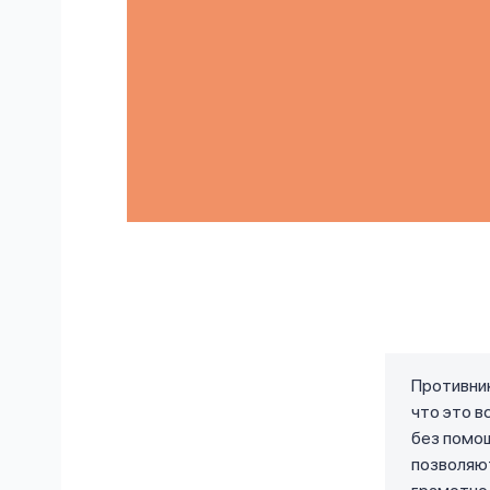
Противник
что это в
без помощ
позволяют