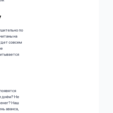
у
ушительно по
читаны на
удет совсем
ше
читывается
 появятся
м днём? Не
 денег? Наш
ень аванса,