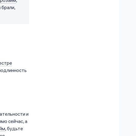
розайм
,
 брали,
естре
подлинность
ательности и
мо сейчас, а
айм
, будьте
ов.