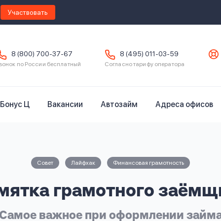
Участвовать
8 (800) 700-37-67
8 (495) 011-03-59
вонок по России бесплатный
Согласно тарифу оператора
Бонус Ц
Вакансии
Автозайм
Адреса офисов
Совет
Лайфхак
Финансовая грамотность
мятка грамотного заёмщ
Самое важное при оформлении займ