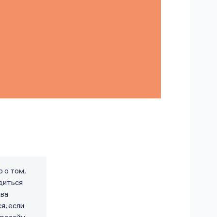
 о том,
одиться
тва
я, если