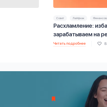
Совет
Лайфхак
Финансова
Расхламление: изба
зарабатываем на р
Читать подробнее
8