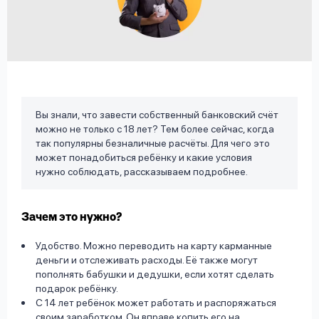
вопрос
данных
Вы знали, что завести собственный банковский счёт
можно не только с 18 лет? Тем более сейчас, когда
Ответы
Оформить заявку
так популярны безналичные расчёты. Для чего это
на
может понадобиться ребёнку и какие условия
вопросы
нужно соблюдать, рассказываем подробнее.
Войти под другим номером
Зачем это нужно?
Удобство. Можно переводить на карту карманные
деньги и отслеживать расходы. Её также могут
пополнять бабушки и дедушки, если хотят сделать
подарок ребёнку.
С 14 лет ребёнок может работать и распоряжаться
своим заработком. Он вправе копить его на