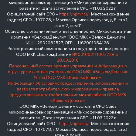
микрофинансовых организаций «Микрофинансирование и
развитие». Дата вступления в СРО – 11.03.2022 г.
Официальный сайт СРО –
https://npmir.ru/
. Местонахождение
(адрес) СРО - 107078, г. Москва Орликов переулок, д.5, стр.1,
этаж 2, пом.11
Общество с ограниченной ответственностью Микрокредитная
компания «ВелкомДеньги» (ООО МКК «ВелкомДеньги»)
ИНН: 2902082527, ОГРН: 1162901054128
Регистрационный номер записи в государственном реестре
ООО МКК «ВелкомДеньги»
№ 001603111007724 от
28.03.2016
Персональный состав органов управления и информация о
структуре и составе участников ООО МКК «ВелкомДеньги»
Устав ООО МКК «ВелкомДеньги»
Информация об условиях предоставления, использования и
возврата потребительских микрозаймов и правила
предоставления потребительских микрозаймов ООО МКК
«ВелкомДеньги»
ООО МКК «Велком деньги» состоит в СРО Союз
микрофинансовых организаций «Микрофинансирование и
развитие». Дата вступления в СРО – 11.03.2022 г.
Официальный сайт СРО –
https://npmir.ru/
. Местонахождение
(адрес) СРО - 107078, г. Москва Орликов переулок, д.5, стр.1,
этаж 2, пом.11