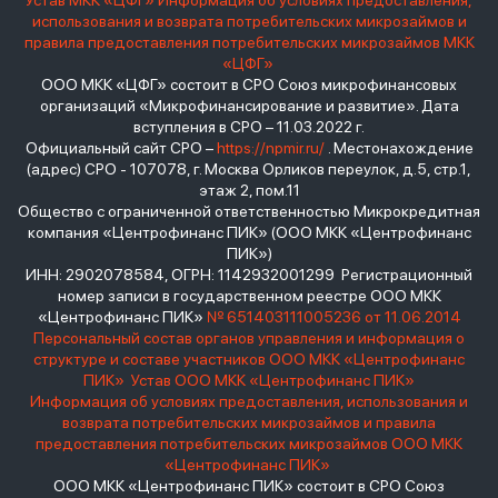
Устав МКК «ЦФГ»
Информация об условиях предоставления,
использования и возврата потребительских микрозаймов и
правила предоставления потребительских микрозаймов МКК
«ЦФГ»
ООО МКК «ЦФГ» состоит в СРО Союз микрофинансовых
организаций «Микрофинансирование и развитие». Дата
вступления в СРО – 11.03.2022 г.
Официальный сайт СРО –
https://npmir.ru/
. Местонахождение
(адрес) СРО - 107078, г. Москва Орликов переулок, д.5, стр.1,
этаж 2, пом.11
Общество с ограниченной ответственностью Микрокредитная
компания «Центрофинанс ПИК» (ООО МКК «Центрофинанс
ПИК»)
ИНН: 2902078584, ОГРН: 1142932001299 Регистрационный
номер записи в государственном реестре ООО МКК
«Центрофинанс ПИК»
№ 651403111005236 от 11.06.2014
Персональный состав органов управления и информация о
структуре и составе участников ООО МКК «Центрофинанс
ПИК»
Устав ООО МКК «Центрофинанс ПИК»
Информация об условиях предоставления, использования и
возврата потребительских микрозаймов и правила
предоставления потребительских микрозаймов ООО МКК
«Центрофинанс ПИК»
ООО МКК «Центрофинанс ПИК» состоит в СРО Союз