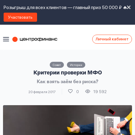
Розыгрыш для всех клиентов — главный приз 50 000 ₽ 🔥
Участвовать
Личный кабинет
Я
согласен(а)
на
Я
Совет
Истории
ознакомлен
Наши
Критерии проверки МФО
с
контакты
правилами
Как взять заём без риска?
предоставления
займов
,
0
19 592
20 февраля 2017
политикой
Ок
Ок
сайта
,
даю
согласие
на
обработку
Задать
личных