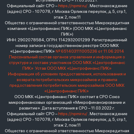
вступления в СРО – 11.03.2022 г.
Официальный сайт СРО –
https://npmir.ru/
. Местонахождение
(адрес) СРО - 107078, г. Москва Орликов переулок, д.5, стр.1,
этаж 2, пом.11
Общество с ограниченной ответственностью Микрокредитная
компания «Центрофинанс ПИК» (ООО МКК «Центрофинанс
ПИК»)
ИНН: 2902078584, ОГРН: 1142932001299 Регистрационный
номер записи в государственном реестре ООО МКК
«Центрофинанс ПИК»
№ 651403111005236 от 11.06.2014
Персональный состав органов управления и информация о
структуре и составе участников ООО МКК «Центрофинанс
ПИК»
Устав ООО МКК «Центрофинанс ПИК»
Информация об условиях предоставления, использования и
возврата потребительских микрозаймов и правила
предоставления потребительских микрозаймов ООО МКК
«Центрофинанс ПИК»
ООО МКК «Центрофинанс ПИК» состоит в СРО Союз
микрофинансовых организаций «Микрофинансирование и
развитие». Дата вступления в СРО – 11.03.2022 г.
Официальный сайт СРО –
https://npmir.ru/
. Местонахождение
(адрес) СРО - 107078, г. Москва Орликов переулок, д.5, стр.1,
этаж 2, пом.11
Общество с ограниченной ответственностью Микрокредитная