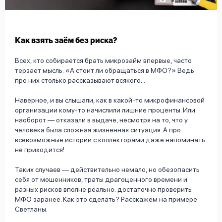
вопрос
данных
Как взять заём без риска?
Всех, кто собирается брать микрозайм впервые, часто
терзает мысль: «А стоит ли обращаться в МФО?» Ведь
про них столько рассказывают всякого...
Ответы
Оформить заявку
Наверное, и вы слышали, как в какой-то микрофинансовой
на
организации кому-то начислили лишние проценты. Или
вопросы
наоборот — отказали в выдаче, несмотря на то, что у
Войти под другим номером
человека была сложная жизненная ситуация. А про
всевозможные истории с коллекторами даже напоминать
не приходится!
Таких случаев — действительно немало, но обезопасить
себя от мошенников, траты драгоценного времени и
разных рисков вполне реально: достаточно проверить
МФО заранее. Как это сделать? Расскажем на примере
Светланы.