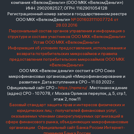
компания «ВелкомДеньги» (ООО МКК «ВелкомДеньги»)
ИНН: 2902082527, ОГРН: 1162901054128
Регистрационный номер записи в государственном реестре
ООО МКК «ВелкомДеньги»
№ 001603111007724 от
28.03.2016
Персональный состав органов управления и информация о
структуре и составе участников ООО МКК «ВелкомДеньги»
Устав ООО МКК «ВелкомДеньги»
Информация об условиях предоставления, использования и
возврата потребительских микрозаймов и правила
предоставления потребительских микрозаймов ООО МКК
«ВелкомДеньги»
ООО МКК «Велком деньги» состоит в СРО Союз
микрофинансовых организаций «Микрофинансирование и
развитие». Дата вступления в СРО – 11.03.2022 г.
Официальный сайт СРО –
https://npmir.ru/
. Местонахождение
(адрес) СРО - 107078, г. Москва Орликов переулок, д.5, стр.1,
этаж 2, пом.11
Базовый стандарт защиты прав и интересов физических и
юридических лиц - получателей финансовых услуг,
оказываемых членами саморегулируемых организаций в
сфере финансового рынка, объединяющих микрофинансовые
организации
Официальный сайт Банка России
Интернет-
приемная Банка России