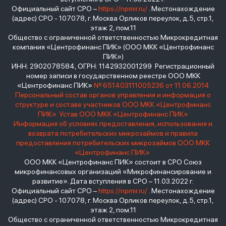
Официальный сайт СРО –
https://npmir.ru/
. Местонахождение
(адрес) СРО - 107078, г. Москва Орликов переулок, д.5, стр.1,
этаж 2, пом.11
Общество с ограниченной ответственностью Микрокредитная
компания «Центрофинанс ПИК» (ООО МКК «Центрофинанс
ПИК»)
ИНН: 2902078584, ОГРН: 1142932001299 Регистрационный
номер записи в государственном реестре ООО МКК
«Центрофинанс ПИК»
№ 651403111005236 от 11.06.2014
Персональный состав органов управления и информация о
структуре и составе участников ООО МКК «Центрофинанс
ПИК»
Устав ООО МКК «Центрофинанс ПИК»
Информация об условиях предоставления, использования и
возврата потребительских микрозаймов и правила
предоставления потребительских микрозаймов ООО МКК
«Центрофинанс ПИК»
ООО МКК «Центрофинанс ПИК» состоит в СРО Союз
микрофинансовых организаций «Микрофинансирование и
развитие». Дата вступления в СРО – 11.03.2022 г.
Официальный сайт СРО –
https://npmir.ru/
. Местонахождение
(адрес) СРО - 107078, г. Москва Орликов переулок, д.5, стр.1,
этаж 2, пом.11
Общество с ограниченной ответственностью Микрокредитная