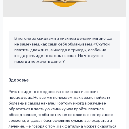
вопрос
данных
В погоне за скидками и низкими ценами мы иногда
не замечаем, как сами себя обманываем. «Скупой
платить дважды», а иногда и трижды, особенно
Ответы
Оформить заявку
когда речь идет о важных вещах. На что лучше
никогда не жалеть денег?
на
вопросы
Войти под другим номером
Здоровье
Речь не идет о ежедневных осмотрах и лишних
процедурах. Но все мы понимаем, как важно поймать
болезнь в самом начале. Поэтому иногда разумнее
обратиться в частную клинику или пройти платное
обследование, чтобы потом не пожалеть о потерянном
времени, отдавая баснословные суммы за лекарства и
лечение. Не говоря о том, как фатальна может оказаться