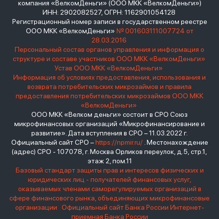
компания «ВелкомДеньги» (ООО МКК «ВелкомДеньги»)
ИНН: 2902082527, ОГРН: 1162901054128
Регистрационный номер записи в государственном реестре
ООО МКК «ВелкомДеньги»
№ 001603111007724 от
28.03.2016
Персональный состав органов управления и информация о
структуре и составе участников ООО МКК «ВелкомДеньги»
Устав ООО МКК «ВелкомДеньги»
Информация об условиях предоставления, использования и
возврата потребительских микрозаймов и правила
предоставления потребительских микрозаймов ООО МКК
«ВелкомДеньги»
ООО МКК «Велком деньги» состоит в СРО Союз
микрофинансовых организаций «Микрофинансирование и
развитие». Дата вступления в СРО – 11.03.2022 г.
Официальный сайт СРО –
https://npmir.ru/
. Местонахождение
(адрес) СРО - 107078, г. Москва Орликов переулок, д.5, стр.1,
этаж 2, пом.11
Базовый стандарт защиты прав и интересов физических и
юридических лиц - получателей финансовых услуг,
оказываемых членами саморегулируемых организаций в
сфере финансового рынка, объединяющих микрофинансовые
организации
Официальный сайт Банка России
Интернет-
приемная Банка России