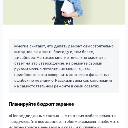
вопрос
данных
Многие считают, что делать ремонт самостоятельно
выгоднее, чем звать бригаду и, тем более,
Ответы
Оформить заявку
дизайнера. Но также многие печально хмыкнут в
на
ответ на это утверждение: на ремонте своими
вопросы
руками можно потерять не меньше, чем
Войти под другим номером
приобрести, если совершить несколько фатальных
ошибок по незнанию. Рассказываем как сэкономить
на самостоятельном ремонте в семи советах.
Планируйте бюджет заранее
«Непредвиденные траты» — это девиз любого ремонта.
Продумывайте всё заранее, чтобы максимально избежать
их. Мониторьте цены везде и сразу: в популярных