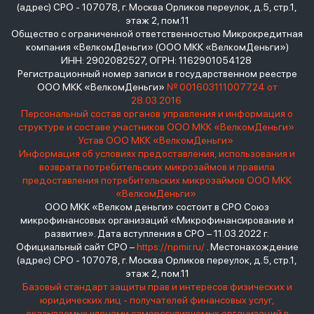
(адрес) СРО - 107078, г. Москва Орликов переулок, д.5, стр.1,
этаж 2, пом.11
Общество с ограниченной ответственностью Микрокредитная
компания «ВелкомДеньги» (ООО МКК «ВелкомДеньги»)
ИНН: 2902082527, ОГРН: 1162901054128
Регистрационный номер записи в государственном реестре
ООО МКК «ВелкомДеньги»
№ 001603111007724 от
28.03.2016
Персональный состав органов управления и информация о
структуре и составе участников ООО МКК «ВелкомДеньги»
Устав ООО МКК «ВелкомДеньги»
Информация об условиях предоставления, использования и
возврата потребительских микрозаймов и правила
предоставления потребительских микрозаймов ООО МКК
«ВелкомДеньги»
ООО МКК «Велком деньги» состоит в СРО Союз
микрофинансовых организаций «Микрофинансирование и
развитие». Дата вступления в СРО – 11.03.2022 г.
Официальный сайт СРО –
https://npmir.ru/
. Местонахождение
(адрес) СРО - 107078, г. Москва Орликов переулок, д.5, стр.1,
этаж 2, пом.11
Базовый стандарт защиты прав и интересов физических и
юридических лиц - получателей финансовых услуг,
оказываемых членами саморегулируемых организаций в