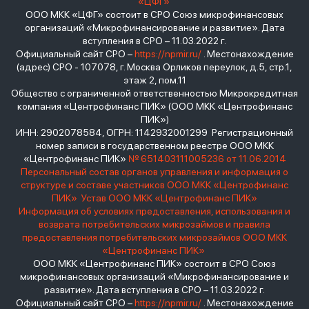
«ЦФГ»
ООО МКК «ЦФГ» состоит в СРО Союз микрофинансовых
организаций «Микрофинансирование и развитие». Дата
вступления в СРО – 11.03.2022 г.
Официальный сайт СРО –
https://npmir.ru/
. Местонахождение
(адрес) СРО - 107078, г. Москва Орликов переулок, д.5, стр.1,
этаж 2, пом.11
Общество с ограниченной ответственностью Микрокредитная
компания «Центрофинанс ПИК» (ООО МКК «Центрофинанс
ПИК»)
ИНН: 2902078584, ОГРН: 1142932001299 Регистрационный
номер записи в государственном реестре ООО МКК
«Центрофинанс ПИК»
№ 651403111005236 от 11.06.2014
Персональный состав органов управления и информация о
структуре и составе участников ООО МКК «Центрофинанс
ПИК»
Устав ООО МКК «Центрофинанс ПИК»
Информация об условиях предоставления, использования и
возврата потребительских микрозаймов и правила
предоставления потребительских микрозаймов ООО МКК
«Центрофинанс ПИК»
ООО МКК «Центрофинанс ПИК» состоит в СРО Союз
микрофинансовых организаций «Микрофинансирование и
развитие». Дата вступления в СРО – 11.03.2022 г.
Официальный сайт СРО –
https://npmir.ru/
. Местонахождение