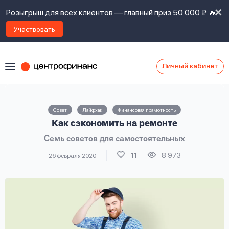
Розыгрыш для всех клиентов — главный приз 50 000 ₽ 🔥
Участвовать
Личный кабинет
Я
согласен(а)
на
Я
Совет
Лайфхак
Финансовая грамотность
ознакомлен
Наши
Как сэкономить на ремонте
с
контакты
правилами
Семь советов для самостоятельных
предоставления
займов
,
11
8 973
26 февраля 2020
политикой
Ок
Ок
сайта
,
даю
согласие
на
обработку
Задать
личных