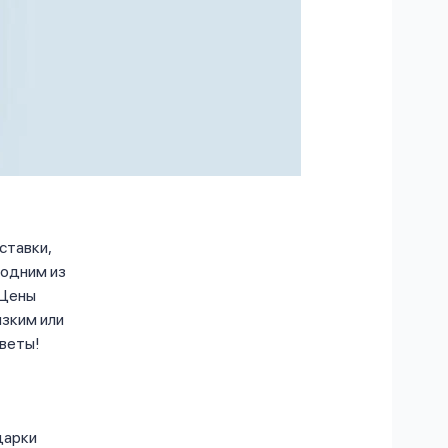
ставки,
 одним из
 Цены
изким или
оветы!
дарки