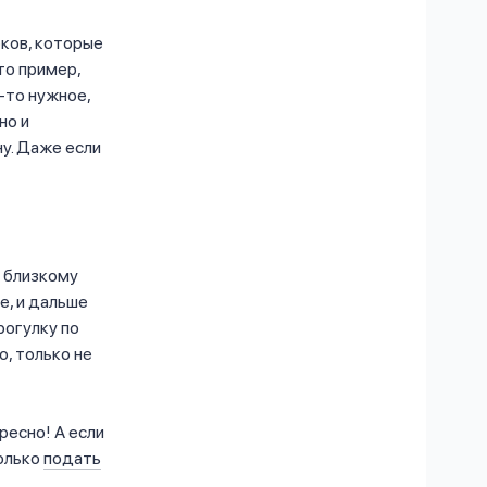
рков, которые
то пример,
-то нужное,
но и
у. Даже если
е близкому
е, и дальше
рогулку по
, только не
ресно! А если
только
подать