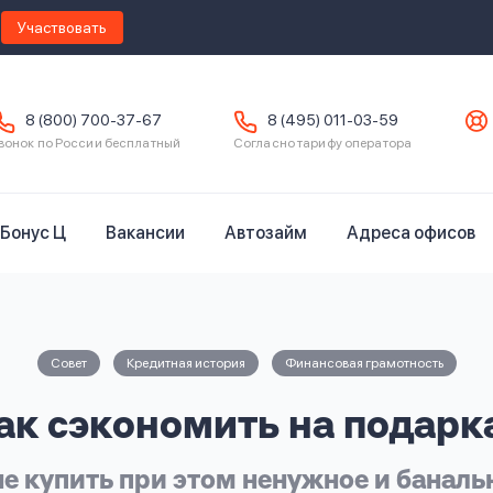
Участвовать
8 (800) 700-37-67
8 (495) 011-03-59
вонок по России бесплатный
Согласно тарифу оператора
Бонус Ц
Вакансии
Автозайм
Адреса офисов
Совет
Кредитная история
Финансовая грамотность
ак сэкономить на подарк
не купить при этом ненужное и баналь