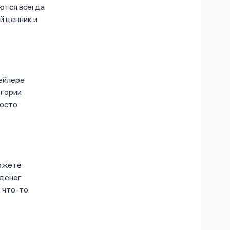
аются всегда
й ценник и
тейлере
егории
росто
можете
 денег
а что-то