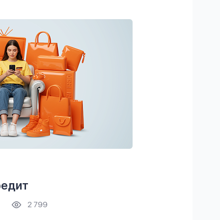
редит
2 799