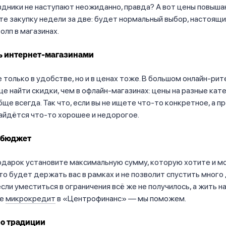
здники не наступают неожиданно, правда? А вот цены повыш
те закупку недели за две: будет нормальный выбор, настоящи
олп в магазинах.
ь интернет-магазинами
е только в удобстве, но и в ценах тоже. В большом онлайн-ри
е найти скидки, чем в офлайн-магазинах: цены на разные кат
ще всегда. Так что, если вы не ищете что-то конкретное, а п
айдётся что-то хорошее и недорогое.
 бюджет
одарок установите максимальную сумму, которую хотите и 
то будет держать вас в рамках и не позволит спустить много
если уместиться в ограничения всё же не получилось, а жить н
те
микрокредит
в «Центрофинанс» — мы поможем.
ро традиции