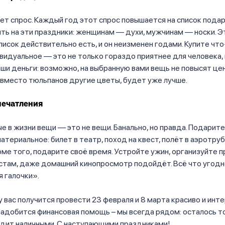
т спрос. Каждый год этот спрос повышается на список пода
ть на эти праздники: женщинам — духи, мужчинам — носки. Э
список действительно есть, и он неизменен годами. Купите что
видуальное — это не только гораздо приятнее для человека, 
ши деньги: возможно, на выбранную вами вещь не повысят цен
вместо тюльпанов другие цветы, будет уже лучше.
печатления
е в жизни вещи — это не вещи. Банально, но правда. Подарит
атериальное: билет в театр, поход на квест, полёт в аэротруб
роме того, подарите своё время. Устройте ужин, организуйте п
там, даже домашний кинопросмотр подойдёт. Всё что угодно
 галочки».
у вас получится провести 23 февраля и 8 марта красиво и инте
надобится финансовая помощь – мы всегда рядом: осталось 
едит наличными
. С наступающими праздниками!