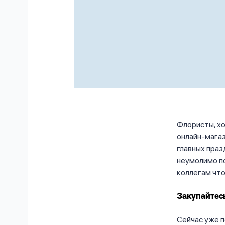
Флористы, хо
онлайн-магаз
главных пра
неумолимо по
коллегам что
Закупайтес
Сейчас уже п