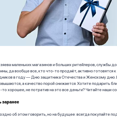
зяева маленьких магазинов и больших ритейлеров, службы до
ины, да вообще все, кто что-то продаёт, активно готовятся к
здников в году — Дню защитника Отечества и Женскому дню.
вышаются, а качество порой снижается. Хотите подарить бл
-то хорошее, не потратив на это все деньги? Читайте наши с
ь заранее
оздно об этом говорить, но на будущее: всегда покупайте по