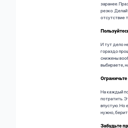
заранее. Пра
резко. Делай
отсутствие т
Пользуйтес
И тут дело н
гораздо прощ
снижены вооб
выбираете, н
Ограничьте
На каждый п
потратить. Э
впустую. Но 
нужно, бери
Забудьте п