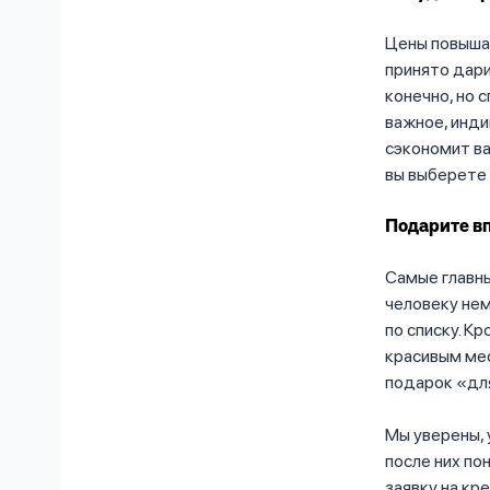
Цены повышае
принято дари
конечно, но 
важное, инди
сэкономит ва
вы выберете 
Подарите в
Самые главны
человеку нем
по списку. К
красивым мес
подарок «для
Мы уверены, 
после них по
заявку на кр