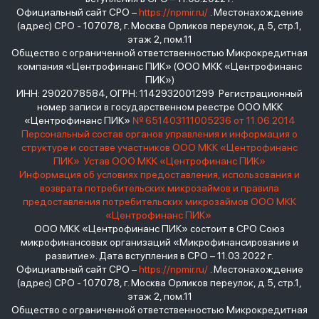
Официальный сайт СРО –
https://npmir.ru/
. Местонахождение
(адрес) СРО - 107078, г. Москва Орликов переулок, д.5, стр.1,
этаж 2, пом.11
Общество с ограниченной ответственностью Микрокредитная
компания «Центрофинанс ПИК» (ООО МКК «Центрофинанс
ПИК»)
ИНН: 2902078584, ОГРН: 1142932001299 Регистрационный
номер записи в государственном реестре ООО МКК
«Центрофинанс ПИК»
№ 651403111005236 от 11.06.2014
Персональный состав органов управления и информация о
структуре и составе участников ООО МКК «Центрофинанс
ПИК»
Устав ООО МКК «Центрофинанс ПИК»
Информация об условиях предоставления, использования и
возврата потребительских микрозаймов и правила
предоставления потребительских микрозаймов ООО МКК
«Центрофинанс ПИК»
ООО МКК «Центрофинанс ПИК» состоит в СРО Союз
микрофинансовых организаций «Микрофинансирование и
развитие». Дата вступления в СРО – 11.03.2022 г.
Официальный сайт СРО –
https://npmir.ru/
. Местонахождение
(адрес) СРО - 107078, г. Москва Орликов переулок, д.5, стр.1,
этаж 2, пом.11
Общество с ограниченной ответственностью Микрокредитная