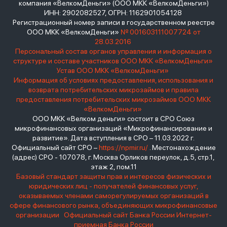
компания «ВелкомДеньги» (ООО МКК «ВелкомДеньги»)
ИНН: 2902082527, ОГРН: 1162901054128
Регистрационный номер записи в государственном реестре
ООО МКК «ВелкомДеньги»
№ 001603111007724 от
28.03.2016
Персональный состав органов управления и информация о
структуре и составе участников ООО МКК «ВелкомДеньги»
Устав ООО МКК «ВелкомДеньги»
Информация об условиях предоставления, использования и
возврата потребительских микрозаймов и правила
предоставления потребительских микрозаймов ООО МКК
«ВелкомДеньги»
ООО МКК «Велком деньги» состоит в СРО Союз
микрофинансовых организаций «Микрофинансирование и
развитие». Дата вступления в СРО – 11.03.2022 г.
Официальный сайт СРО –
https://npmir.ru/
. Местонахождение
(адрес) СРО - 107078, г. Москва Орликов переулок, д.5, стр.1,
этаж 2, пом.11
Базовый стандарт защиты прав и интересов физических и
юридических лиц - получателей финансовых услуг,
оказываемых членами саморегулируемых организаций в
сфере финансового рынка, объединяющих микрофинансовые
организации
Официальный сайт Банка России
Интернет-
приемная Банка России