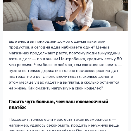
вопрос
данных
Ещё вчера вы приходили домой с двумя пакетами
продуктов, а сегодня едва набираете один? Цены в
магазинах продолжают расти, поэтому люди вынуждены
Ответы
Оформить заявку
жить в долг — по данным Центробанка, кредиты есть у 50
на
млн россиян. Чем больше займов, тем сложнее их гасить —
вопросы
нужно не только держать в голове несколько разных дат
Войти под другим номером
платежа, но и регулярно высчитывать, сколько денег в
этом месяце у вас уйдёт на выплаты, а сколько останется
на жизнь. Как снизить нагрузку на свой кошелёк?
Гасить чуть больше, чем ваш ежемесячный
платёж
Подходит, только если у вас есть такая возможность —
например, удалось сэкономить, продать ненужную вещь