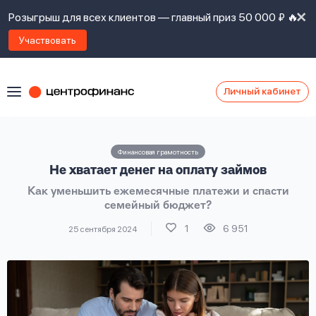
Розыгрыш для всех клиентов — главный приз 50 000 ₽ 🔥
Участвовать
Личный кабинет
Я
согласен(а)
на
Я
Финансовая грамотность
ознакомлен
Наши
Не хватает денег на оплату займов
с
контакты
правилами
Как уменьшить ежемесячные платежи и спасти
предоставления
семейный бюджет?
займов
,
политикой
1
6 951
25 сентября 2024
Ок
Ок
сайта
,
даю
согласие
на
обработку
Задать
личных