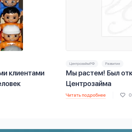
ЦентрозаймРФ
Развитие
ми клиентами
Мы растем! Был от
еловек
Центрозайма
Читать подробнее
0