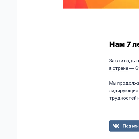
Нам 7 л
За эти годы 
в стране
— 68
Мы продолжае
лидирующие п
трудностей 
Подели