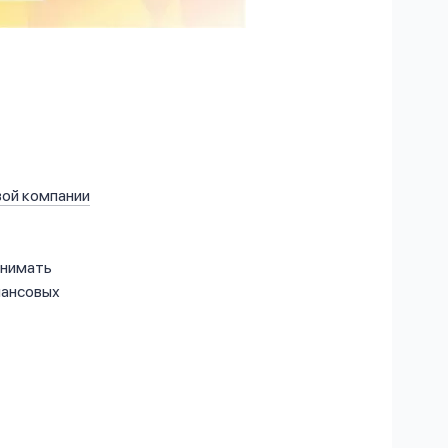
ой компании
анимать
нансовых