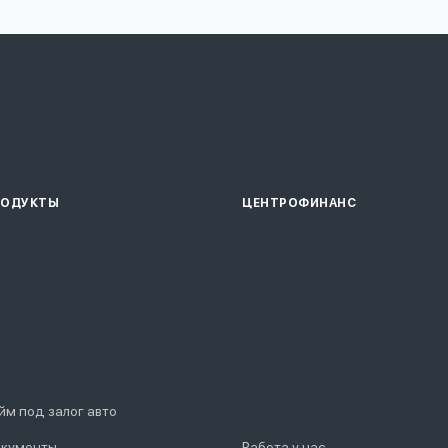
РОДУКТЫ
ЦЕНТРОФИНАНС
йм под залог авто
кументы
Работа у нас