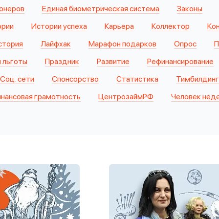
онеров
Единая биометрическая система
Законы
ории
Истории успеха
Карьера
Коллектор
Ко
стория
Лайфхак
Марафон подарков
Опрос
П
и льготы
Праздник
Развитие
Рефинансирование
Соц. сети
Спонсорство
Статистика
Тимбилдинг
нансовая грамотность
ЦентрозаймРФ
Человек нед