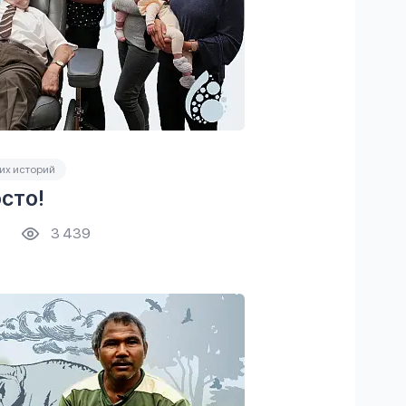
их историй
сто!
3 439