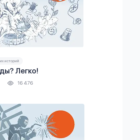
их историй
ды? Легко!
16 476