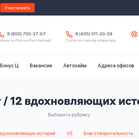
Участвовать
8 (800) 700-37-67
8 (495) 011-03-59
вонок по России бесплатный
Согласно тарифу оператора
Бонус Ц
Вакансии
Автозайм
Адреса офисов
 / 12 вдохновляющих ис
Выберите рубрику
 вдохновляющих историй
VS
Благотворительность