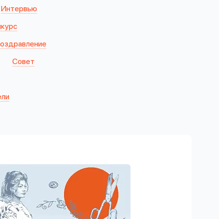
Интервью
нкурс
оздравление
Совет
ели