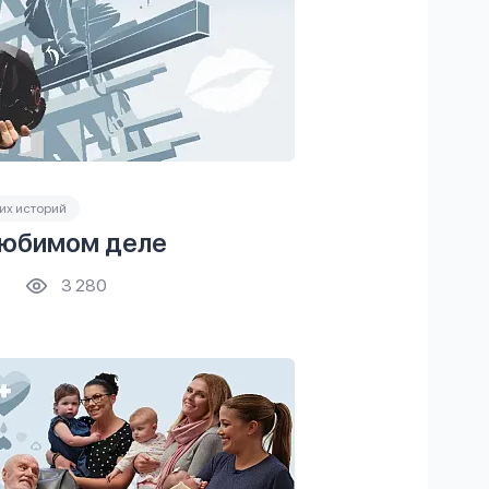
их историй
любимом деле
3 280