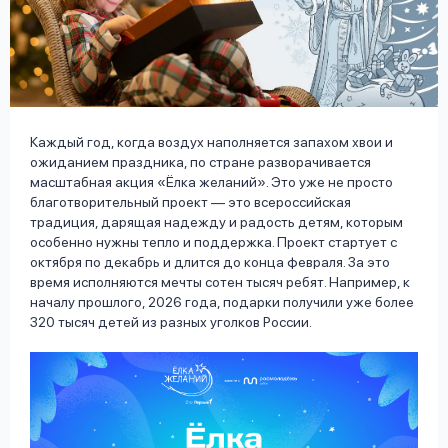
вопрос
данных
Каждый год, когда воздух наполняется запахом хвои и
ожиданием праздника, по стране разворачивается
масштабная акция «Ёлка желаний». Это уже не просто
Ответы
Оформить заявку
благотворительный проект — это всероссийская
на
традиция, дарящая надежду и радость детям, которым
вопросы
особенно нужны тепло и поддержка. Проект стартует с
Войти под другим номером
октября по декабрь и длится до конца февраля. За это
время исполняются мечты сотен тысяч ребят. Например, к
началу прошлого, 2026 года, подарки получили уже более
320 тысяч детей из разных уголков России.