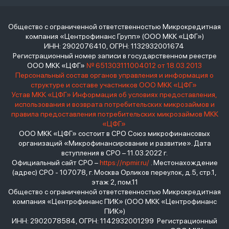
Общество с ограниченной ответственностью Микрокредитная
компания «Центрофинанс Групп» (ООО МКК «ЦФГ»)
ИНН: 2902076410, ОГРН: 1132932001674
Регистрационный номер записи в государственном реестре
ООО МКК «ЦФГ»
№ 651303111004012 от 18.03.2013
Персональный состав органов управления и информация о
структуре и составе участников ООО МКК «ЦФГ»
Устав МКК «ЦФГ»
Информация об условиях предоставления,
использования и возврата потребительских микрозаймов и
правила предоставления потребительских микрозаймов МКК
«ЦФГ»
ООО МКК «ЦФГ» состоит в СРО Союз микрофинансовых
организаций «Микрофинансирование и развитие». Дата
вступления в СРО – 11.03.2022 г.
Официальный сайт СРО –
https://npmir.ru/
. Местонахождение
(адрес) СРО - 107078, г. Москва Орликов переулок, д.5, стр.1,
этаж 2, пом.11
Общество с ограниченной ответственностью Микрокредитная
компания «Центрофинанс ПИК» (ООО МКК «Центрофинанс
ПИК»)
ИНН: 2902078584, ОГРН: 1142932001299 Регистрационный