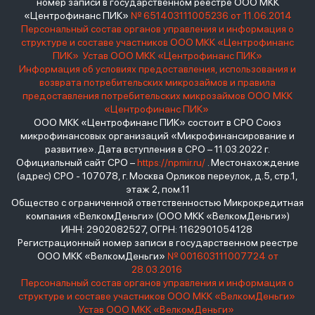
номер записи в государственном реестре ООО МКК
«Центрофинанс ПИК»
№ 651403111005236 от 11.06.2014
Персональный состав органов управления и информация о
структуре и составе участников ООО МКК «Центрофинанс
ПИК»
Устав ООО МКК «Центрофинанс ПИК»
Информация об условиях предоставления, использования и
возврата потребительских микрозаймов и правила
предоставления потребительских микрозаймов ООО МКК
«Центрофинанс ПИК»
ООО МКК «Центрофинанс ПИК» состоит в СРО Союз
микрофинансовых организаций «Микрофинансирование и
развитие». Дата вступления в СРО – 11.03.2022 г.
Официальный сайт СРО –
https://npmir.ru/
. Местонахождение
(адрес) СРО - 107078, г. Москва Орликов переулок, д.5, стр.1,
этаж 2, пом.11
Общество с ограниченной ответственностью Микрокредитная
компания «ВелкомДеньги» (ООО МКК «ВелкомДеньги»)
ИНН: 2902082527, ОГРН: 1162901054128
Регистрационный номер записи в государственном реестре
ООО МКК «ВелкомДеньги»
№ 001603111007724 от
28.03.2016
Персональный состав органов управления и информация о
структуре и составе участников ООО МКК «ВелкомДеньги»
Устав ООО МКК «ВелкомДеньги»