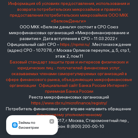
Информация об условиях предоставления, использования и
возврата потребительских микрозаймов и правила
предоставления потребительских микрозаймов ООО МКК
«ВелкомДеньги»
ООО МКК «Велком деньги» состоит в СРО Союз
микрофинансовых организаций «Микрофинансирование и
развитие». Дата вступления в СРО – 11.03.2022 г.
Официальный сайт СРО –
https://npmir.ru/
. Местонахождение
(адрес) СРО - 107078, г. Москва Орликов переулок, д.5, стр.1,
этаж 2, пом.11
Базовый стандарт защиты прав и интересов физических и
юридических лиц - получателей финансовых услуг,
оказываемых членами саморегулируемых организаций в
сфере финансового рынка, объединяющих микрофинансовые
организации
Официальный сайт Банка России
Интернет-
приемная Банка России
Реестр микрофинансовых организаций
https://www.cbr.ru/microfinance/registry/
Потребитель финансовых услуг вправе направить обращение
финансовому уполномоченному
Место нахождения: 119017, г. Москва, Старомонетный пер.,
Займы по
дом 3 Телефон: 8 (800) 200-00-10
биометрии
взять займ - <a href="https://viruchay.ru">выручай</a> -