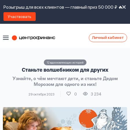
Розыгрыш для всех клиентов — главный приз 50 000 ₽ 🔥
Участвовать
Личный кабинет
Я
согласен(а)
на
Я
12 вдохновляющих историй
ознакомлен
Наши
Станьте волшебником для других
с
контакты
правилами
Узнайте, о чём мечтают дети, и станьте Дедом
предоставления
Морозом для одного из них!
займов
,
политикой
0
3 234
29 октября 2023
Ок
Ок
сайта
,
даю
согласие
на
обработку
Задать
личных