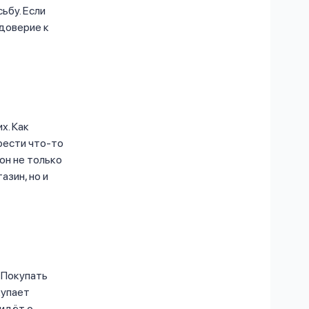
ьбу. Если
 доверие к
х. Как
брести что-то
он не только
азин, но и
 Покупать
купает
 идёт о