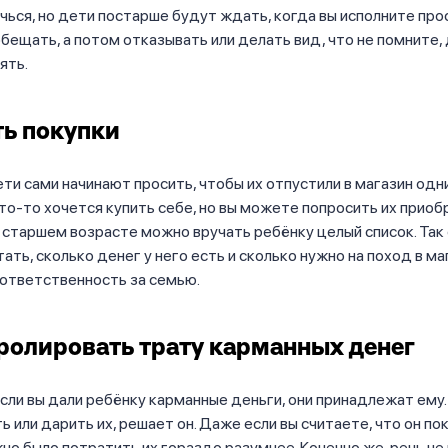
ься, но дети постарше будут ждать, когда вы исполните прос
бещать, а потом отказывать или делать вид, что не помните,
ять.
ь покупки
ети сами начинают просить, чтобы их отпустили в магазин одни
что-то хочется купить себе, но вы можете попросить их прио
В старшем возрасте можно вручать ребёнку целый список. Так 
ать, сколько денег у него есть и сколько нужно на поход в маг
ответственность за семью.
ролировать трату карманных денег
сли вы дали ребёнку карманные деньги, они принадлежат ему.
ть или дарить их, решает он. Даже если вы считаете, что он по
но было потратить их гораздо разумнее. Конечно же, речь не