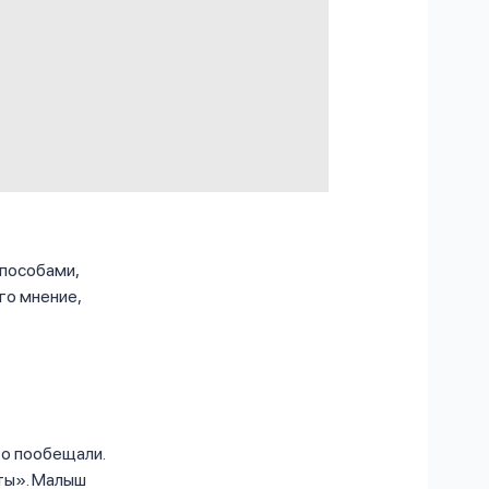
пособами,
го мнение,
то пообещали.
аты». Малыш