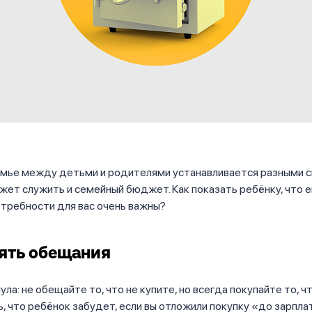
емье между детьми и родителями устанавливается разными с
жет служить и семейный бюджет. Как показать ребёнку, что е
отребности для вас очень важны?
ять обещания
ла: не обещайте то, что не купите, но всегда покупайте то, ч
, что ребёнок забудет, если вы отложили покупку «до зарпл