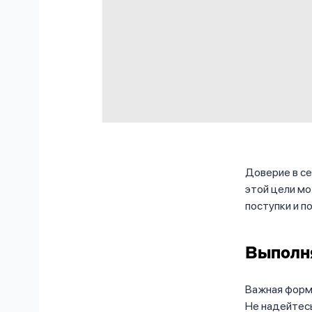
Доверие в с
этой цели мо
поступки и п
Выполн
Важная форму
Не надейтесь