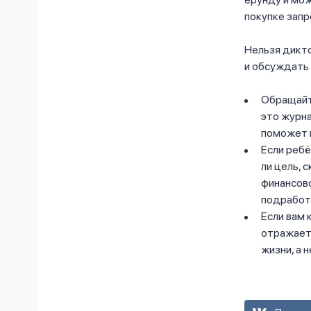
покупке запр
Нельзя дикто
и обсуждать 
Обращайте
это журна
поможет в
Если ребё
ли цель, 
финансов
подработк
Если вам 
отражаетс
жизни, а 