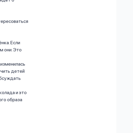
нтересоваться
нка. Если
м они. Это
е изменилась
 учить детей
обсуждать
колада и это
ого образа