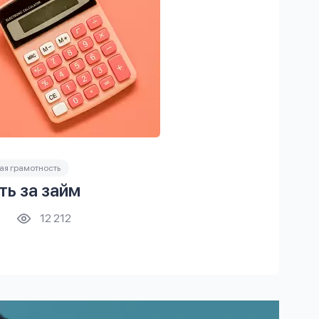
я грамотность
ть за займ
12 212