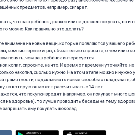
ещённых предметов, например, сигарет.
вать, что ваш ребёнок должен или не должен покупать, но и
это можно. Как правильно это делать?
 внимание на новые вещи, которые появляются у вашего ребё
лы, компьютерные игры, обязательно спросите, о чём или о ко
ам понять, чем ваш ребёнок интересуется.
нок копит, спросите, на что. И время от времени уточняйте, н
сколько накопил, сколько нужно. На этом этапе можно и нужно
ой грамотности, подсказывать новые способы откладывать, 
у, на которую он может рассчитывать с 14 лет.
кажется, что покупки вредят (например, он покупает много шо
я на здоровье), то лучше проводить беседы на тему здоров
не запрещать ему покупать шоколад.