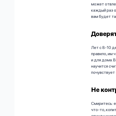
может отвлеч
каждый раз о
вам будет та
Доверят
Лет с 8-10 д
правило, им 
и для дома. 
научится счит
почувствует 
Не конт
Смиритесь: е
что-то, копи
ерунду и мож