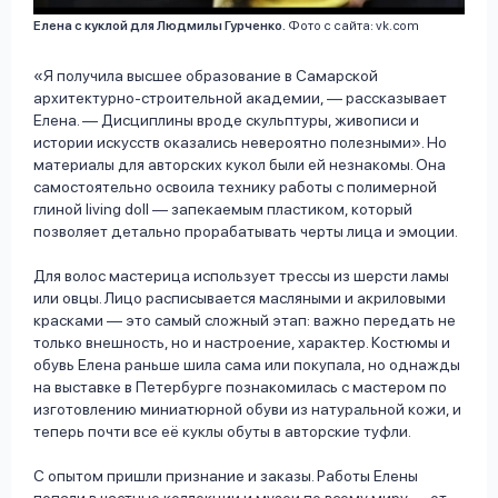
Елена с куклой для Людмилы Гурченко.
Фото с сайта: vk.com
«Я получила высшее образование в Самарской
архитектурно-строительной академии, — рассказывает
Елена. — Дисциплины вроде скульптуры, живописи и
истории искусств оказались невероятно полезными». Но
материалы для авторских кукол были ей незнакомы. Она
самостоятельно освоила технику работы с полимерной
глиной living doll — запекаемым пластиком, который
позволяет детально прорабатывать черты лица и эмоции.
Для волос мастерица использует трессы из шерсти ламы
или овцы. Лицо расписывается масляными и акриловыми
красками — это самый сложный этап: важно передать не
только внешность, но и настроение, характер. Костюмы и
обувь Елена раньше шила сама или покупала, но однажды
на выставке в Петербурге познакомилась с мастером по
изготовлению миниатюрной обуви из натуральной кожи, и
теперь почти все её куклы обуты в авторские туфли.
С опытом пришли признание и заказы. Работы Елены
попали в частные коллекции и музеи по всему миру — от