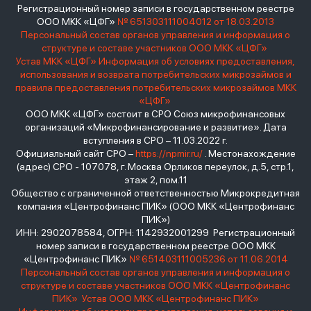
Регистрационный номер записи в государственном реестре
ООО МКК «ЦФГ»
№ 651303111004012 от 18.03.2013
Персональный состав органов управления и информация о
структуре и составе участников ООО МКК «ЦФГ»
Устав МКК «ЦФГ»
Информация об условиях предоставления,
использования и возврата потребительских микрозаймов и
правила предоставления потребительских микрозаймов МКК
«ЦФГ»
ООО МКК «ЦФГ» состоит в СРО Союз микрофинансовых
организаций «Микрофинансирование и развитие». Дата
вступления в СРО – 11.03.2022 г.
Официальный сайт СРО –
https://npmir.ru/
. Местонахождение
(адрес) СРО - 107078, г. Москва Орликов переулок, д.5, стр.1,
этаж 2, пом.11
Общество с ограниченной ответственностью Микрокредитная
компания «Центрофинанс ПИК» (ООО МКК «Центрофинанс
ПИК»)
ИНН: 2902078584, ОГРН: 1142932001299 Регистрационный
номер записи в государственном реестре ООО МКК
«Центрофинанс ПИК»
№ 651403111005236 от 11.06.2014
Персональный состав органов управления и информация о
структуре и составе участников ООО МКК «Центрофинанс
ПИК»
Устав ООО МКК «Центрофинанс ПИК»