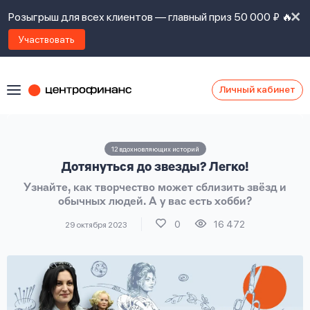
Розыгрыш для всех клиентов — главный приз 50 000 ₽ 🔥
Участвовать
Личный кабинет
Я
согласен(а)
на
Я
12 вдохновляющих историй
ознакомлен
Наши
Дотянуться до звезды? Легко!
с
контакты
правилами
Узнайте, как творчество может сблизить звёзд и
предоставления
обычных людей. А у вас есть хобби?
займов
,
политикой
0
16 472
29 октября 2023
Ок
Ок
сайта
,
даю
согласие
на
обработку
Задать
личных