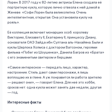
Лорен. В 2017 году к 82-летию актрисы Елена создала её
портретную куклу, которую лично отвезла к ней домой в
Женеве: «Софи Лорен была великолепна. Очень
интеллигентная, открытая. Она установила куклу на
рояль».
Её коллекция включает монарших особ: королеву
Викторию, Елизавету II, Екатерину II, принцессу Диану,
основателя ОАЭ Зайда ибн Султана аль-Нахайяна. Были и
куклы Шерлока Холмса с доктором Ватсоном, героями
фильма «Побег из Шоушенка», Данила Багров из «Брата»
с его знаменитым свитером и берцами.
«Самое интересное — передать лицо, характер,
настроение. Стиль дают сами персонажи, я лишь
воплощаю их в глине. А уж понравится ли работа зрителю
— решают они», — говорит Елена. Для неё это хобби,
сроков нет: одна кукла может занять две недели, другая
— год.
Интересные факты