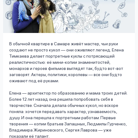
вопрос
данных
В обычной квартире в Самаре живёт мастер, чьи руки
создают не просто кукол — они оживляют легенд. Елена
Тимкаева делает портретные куклы с потрясающей
Ответы
Оформить заявку
реалистичностью: её мини-копии знаменитостей,
на
монархов и героев фильмов выглядят так, будто вот-вот
вопросы
заговорят. Актеры, политики, королевы — все они будто
Войти под другим номером
оживают под её руками.
Елена — архитектор по образованию и мама троих детей.
Более 12 лет назад она решила попробовать себя в
творчестве. Сначала делала обычных кукол, но вскоре
поняла: хочется передавать характер, узнаваемость,
душу. И она перешла к портретным работам. Первые
творения — копии братьев Запашных, Людмилы Гурченко,
Владимира Жириновского, Сергея Лаврова — уже
показали её талант.