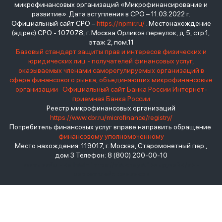
микрофинансовых организаций «Микрофинансирование и
развитие». Дата вступления в СРО – 11.03.2022 г.
Официальный сайт СРО –
https://npmir.ru/
. Местонахождение
(адрес) СРО - 107078, г. Москва Орликов переулок, д.5, стр.1,
этаж 2, пом.11
Базовый стандарт защиты прав и интересов физических и
юридических лиц - получателей финансовых услуг,
оказываемых членами саморегулируемых организаций в
сфере финансового рынка, объединяющих микрофинансовые
организации
Официальный сайт Банка России
Интернет-
приемная Банка России
Реестр микрофинансовых организаций
https://www.cbr.ru/microfinance/registry/
Потребитель финансовых услуг вправе направить обращение
финансовому уполномоченному
Место нахождения: 119017, г. Москва, Старомонетный пер.,
дом 3 Телефон: 8 (800) 200-00-10
взять займ - <a href="https://viruchay.ru">выручай</a> -
маркетплейс финансов