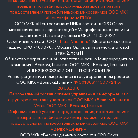
Информация об условиях предоставления, использования и
возврата потребительских микрозаймов и правила
предоставления потребительских микрозаймов ООО МКК
«Центрофинанс ПИК»
ООО МКК «Центрофинанс ПИК» состоит в СРО Союз
микрофинансовых организаций «Микрофинансирование и
развитие». Дата вступления в СРО – 11.03.2022 г.
Официальный сайт СРО –
https://npmir.ru/
. Местонахождение
(адрес) СРО - 107078, г. Москва Орликов переулок, д.5, стр.1,
этаж 2, пом.11
Общество с ограниченной ответственностью Микрокредитная
компания «ВелкомДеньги» (ООО МКК «ВелкомДеньги»)
ИНН: 2902082527, ОГРН: 1162901054128
Регистрационный номер записи в государственном реестре
ООО МКК «ВелкомДеньги»
№ 001603111007724 от
28.03.2016
Персональный состав органов управления и информация о
структуре и составе участников ООО МКК «ВелкомДеньги»
Устав ООО МКК «ВелкомДеньги»
Информация об условиях предоставления, использования и
возврата потребительских микрозаймов и правила
предоставления потребительских микрозаймов ООО МКК
«ВелкомДеньги»
ООО МКК «Велком деньги» состоит в СРО Союз