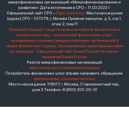
микрофинансовых организаций «Микрофинансирование и
развитие». Дата вступления в СРО – 11.03.2022 г.
Официальный сайт СРО –
https://npmir.ru/
. Местонахождение
(адрес) СРО - 107078, г. Москва Орликов переулок, д.5, стр.1,
этаж 2, пом.11
Базовый стандарт защиты прав и интересов физических и
юридических лиц - получателей финансовых услуг,
оказываемых членами саморегулируемых организаций в
сфере финансового рынка, объединяющих микрофинансовые
организации
Официальный сайт Банка России
Интернет-
приемная Банка России
Реестр микрофинансовых организаций
https://www.cbr.ru/microfinance/registry/
Потребитель финансовых услуг вправе направить обращение
финансовому уполномоченному
Место нахождения: 119017, г. Москва, Старомонетный пер.,
дом 3 Телефон: 8 (800) 200-00-10
взять займ - <a href="https://viruchay.ru">выручай</a> -
маркетплейс финансов