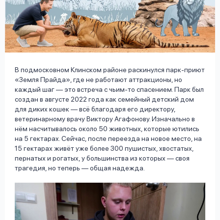
вопрос
данных
В подмосковном Клинском районе раскинулся парк-приют
«Земля Прайда», где не работают аттракционы, но
каждый шаг — это встреча с чьим-то спасением. Парк был
Ответы
Оформить заявку
создан в августе 2022 года как семейный детский дом
на
для диких кошек — всё благодаря его директору,
вопросы
ветеринарному врачу Виктору Агафонову. Изначально в
Войти под другим номером
нём насчитывалось около 50 животных, которые ютились
на 5 гектарах. Сейчас, после переезда на новое место, на
15 гектарах живёт уже более 300 пушистых, хвостатых,
пернатых и рогатых, у большинства из которых — своя
трагедия, но теперь — общая надежда.