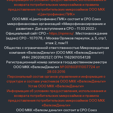
возврата потребительских микрозаймов и правила
предоставления потребительских микрозаймов ООО МКК
«Центрофинанс ПИК»
ООО МКК «Центрофинанс ПИК» состоит в СРО Союз
микрофинансовых организаций «Микрофинансирование и
развитие». Дата вступления в СРО – 11.03.2022 г.
Официальный сайт СРО –
https://npmir.ru/
. Местонахождение
(адрес) СРО - 107078, г. Москва Орликов переулок, д.5, стр.1,
этаж 2, пом.11
Общество с ограниченной ответственностью Микрокредитная
компания «ВелкомДеньги» (ООО МКК «ВелкомДеньги»)
ИНН: 2902082527, ОГРН: 1162901054128
Регистрационный номер записи в государственном реестре
ООО МКК «ВелкомДеньги»
№ 001603111007724 от
28.03.2016
Персональный состав органов управления и информация о
структуре и составе участников ООО МКК «ВелкомДеньги»
Устав ООО МКК «ВелкомДеньги»
Информация об условиях предоставления, использования и
возврата потребительских микрозаймов и правила
предоставления потребительских микрозаймов ООО МКК
«ВелкомДеньги»
ООО МКК «Велком деньги» состоит в СРО Союз