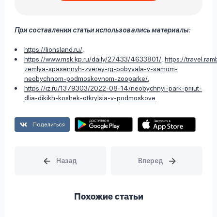
При составлении статьи использовались материалы:
https://lionsland.ru/
,
https://www.msk.kp.ru/daily/27433/4633801/
,
https://travel.ra
zemlya-spasennyh-zverey-rg-pobyvala-v-samom-
neobychnom-podmoskovnom-zooparke/
,
https://iz.ru/1379303/2022-08-14/neobychnyi-park-priiut-
dlia-dikikh-koshek-otkrylsia-v-podmoskove
Поделиться
Похожие статьи