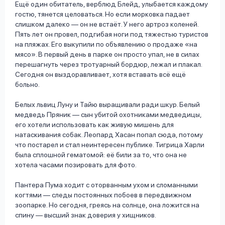
Ещё один обитатель, верблюд Блейд, улыбается каждому
гостю, тянется целоваться. Но если морковка падает
слишком далеко — он не встаёт. У него артроз коленей.
Пять лет он провел, подгибая ноги под тяжестью туристов
на пляжах. Его выкупили по объявлению о продаже «на
мясо». В первый день в парке он просто упал, не в силах
перешагнуть через тротуарный бордюр, лежал и плакал.
Сегодня он выздоравливает, хотя вставать всё ещё
больно.
Белых львиц Луну и Тайю выращивали ради шкур. Белый
медведь Пряник — сын убитой охотниками медведицы,
его хотели использовать как живую мишень для
натаскивания собак. Леопард Хасан попал сюда, потому
что постарел и стал неинтересен публике. Тигрица Харли
была сплошной гематомой: её били за то, что она не
хотела часами позировать для фото.
Пантера Пума ходит с оторванным ухом и сломанными
когтями — следы постоянных побоев в передвижном
зоопарке. Но сегодня, греясь на солнце, она ложится на
спину — высший знак доверия у хищников.