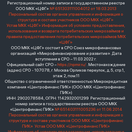
Регистрационный номер записи в государственном реестре
ООО МКК «ЦФГ»
№ 651303111004012 от 18.03.2013
Персональный состав органов управления и информация о
структуре и составе участников ООО МКК «ЦФГ»
Устав МКК «ЦФГ»
Информация об условиях предоставления,
использования и возврата потребительских микрозаймов и
правила предоставления потребительских микрозаймов МКК
«ЦФГ»
ООО МКК «ЦФГ» состоит в СРО Союз микрофинансовых
организаций «Микрофинансирование и развитие». Дата
вступления в СРО – 11.03.2022 г.
Официальный сайт СРО –
https://npmir.ru/
. Местонахождение
(адрес) СРО - 107078, г. Москва Орликов переулок, д.5, стр.1,
этаж 2, пом.11
Общество с ограниченной ответственностью Микрокредитная
компания «Центрофинанс ПИК» (ООО МКК «Центрофинанс
ПИК»)
ИНН: 2902078584, ОГРН: 1142932001299 Регистрационный
номер записи в государственном реестре ООО МКК
«Центрофинанс ПИК»
№ 651403111005236 от 11.06.2014
Персональный состав органов управления и информация о
структуре и составе участников ООО МКК «Центрофинанс
ПИК»
Устав ООО МКК «Центрофинанс ПИК»
Информация об условиях предоставления, использования и