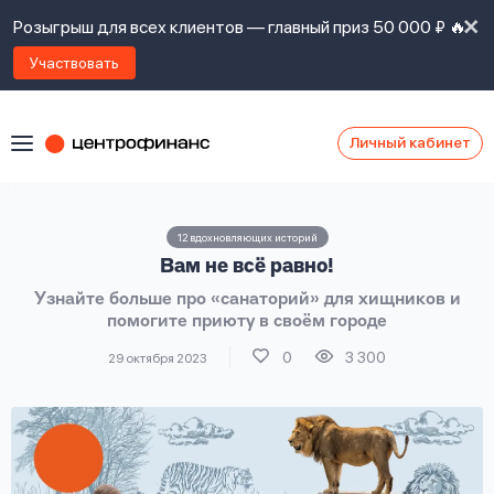
Розыгрыш для всех клиентов — главный приз 50 000 ₽ 🔥
Участвовать
Личный кабинет
Я
согласен(а)
на
Я
12 вдохновляющих историй
ознакомлен
Наши
Вам не всё равно!
с
контакты
правилами
Узнайте больше про «санаторий» для хищников и
предоставления
помогите приюту в своём городе
займов
,
политикой
0
3 300
29 октября 2023
Ок
Ок
сайта
,
даю
согласие
на
обработку
Задать
личных