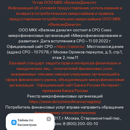
Устав ООО МКК «ВелкомДеньги»
Информация об условиях предоставления, использования и
возврата потребительских микрозаймов и правила
предоставления потребительских микрозаймов ООО МКК
«ВелкомДеньги»
ООО МКК «Велком деньги» состоит в СРО Союз
микрофинансовых организаций «Микрофинансирование и
развитие». Дата вступления в СРО – 11.03.2022 г.
Официальный сайт СРО –
https://npmir.ru/
. Местонахождение
(адрес) СРО - 107078, г. Москва Орликов переулок, д.5, стр.1,
этаж 2, пом.11
Базовый стандарт защиты прав и интересов физических и
юридических лиц - получателей финансовых услуг,
оказываемых членами саморегулируемых организаций в
сфере финансового рынка, объединяющих микрофинансовые
организации
Официальный сайт Банка России
Интернет-
приемная Банка России
Реестр микрофинансовых организаций
https://www.cbr.ru/microfinance/registry/
Потребитель финансовых услуг вправе направить обращение
финансовому уполномоченному
Место нахождения: 119017, г. Москва, Старомонетный пер.,
Займы по
дом 3 Телефон: 8 (800) 200-00-10
биометрии
взять займ - <a href="https://viruchay.ru">выручай</a> -