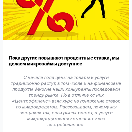
вопрос
данных
Ответы
Оформить заявку
Пока другие повышают процентные ставки, мы
на
делаем микрозаймы доступнее
вопросы
Войти под другим номером
С начала года цены на товары и услуги
традиционно растут, в том числе и на финансовые
продукты. Многие наши конкуренты последовали
тренду рынка. Но в отличие от них
«Центрофинанс» взял курс на понижение ставок
по микрокредитам. Рассказываем, почему мы
поступили так, если рынок растёт, а услуги
микрокредитования становятся всё
востребованнее.