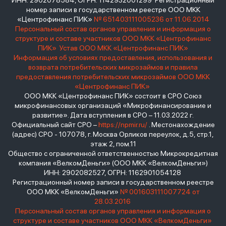
ИНН: 2902078584, ОГРН: 1142932001299 Регистрационный
номер записи в государственном реестре ООО МКК
«Центрофинанс ПИК»
№ 651403111005236 от 11.06.2014
Персональный состав органов управления и информация о
структуре и составе участников ООО МКК «Центрофинанс
ПИК»
Устав ООО МКК «Центрофинанс ПИК»
Информация об условиях предоставления, использования и
возврата потребительских микрозаймов и правила
предоставления потребительских микрозаймов ООО МКК
«Центрофинанс ПИК»
ООО МКК «Центрофинанс ПИК» состоит в СРО Союз
микрофинансовых организаций «Микрофинансирование и
развитие». Дата вступления в СРО – 11.03.2022 г.
Официальный сайт СРО –
https://npmir.ru/
. Местонахождение
(адрес) СРО - 107078, г. Москва Орликов переулок, д.5, стр.1,
этаж 2, пом.11
Общество с ограниченной ответственностью Микрокредитная
компания «ВелкомДеньги» (ООО МКК «ВелкомДеньги»)
ИНН: 2902082527, ОГРН: 1162901054128
Регистрационный номер записи в государственном реестре
ООО МКК «ВелкомДеньги»
№ 001603111007724 от
28.03.2016
Персональный состав органов управления и информация о
структуре и составе участников ООО МКК «ВелкомДеньги»