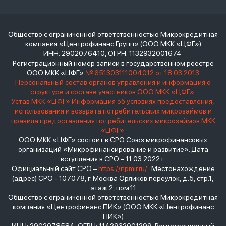
Общество с ограниченной ответственностью Микрокредитная
компания «Центрофинанс Групп» (ООО МКК «ЦФГ»)
ИНН: 2902076410, ОГРН: 1132932001674
Регистрационный номер записи в государственном реестре
ООО МКК «ЦФГ»
№ 651303111004012 от 18.03.2013
Персональный состав органов управления и информация о
структуре и составе участников ООО МКК «ЦФГ»
Устав МКК «ЦФГ»
Информация об условиях предоставления,
использования и возврата потребительских микрозаймов и
правила предоставления потребительских микрозаймов МКК
«ЦФГ»
ООО МКК «ЦФГ» состоит в СРО Союз микрофинансовых
организаций «Микрофинансирование и развитие». Дата
вступления в СРО – 11.03.2022 г.
Официальный сайт СРО –
https://npmir.ru/
. Местонахождение
(адрес) СРО - 107078, г. Москва Орликов переулок, д.5, стр.1,
этаж 2, пом.11
Общество с ограниченной ответственностью Микрокредитная
компания «Центрофинанс ПИК» (ООО МКК «Центрофинанс
ПИК»)