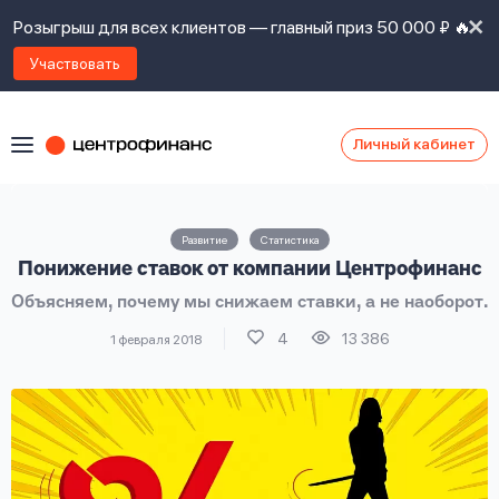
Розыгрыш для всех клиентов — главный приз 50 000 ₽ 🔥
Участвовать
Личный кабинет
Я
согласен(а)
на
Я
Развитие
Статистика
ознакомлен
Наши
Понижение ставок от компании Центрофинанс
с
контакты
правилами
Объясняем, почему мы снижаем ставки, а не наоборот.
предоставления
займов
,
4
13 386
1 февраля 2018
политикой
Ок
Ок
сайта
,
даю
согласие
на
обработку
Задать
личных