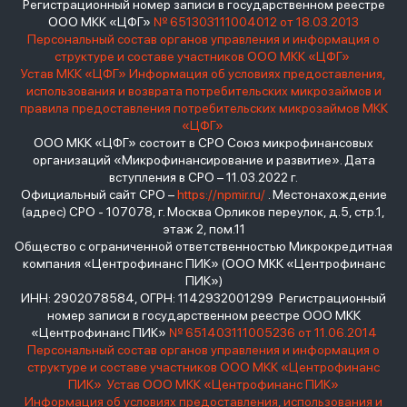
Регистрационный номер записи в государственном реестре
ООО МКК «ЦФГ»
№ 651303111004012 от 18.03.2013
Персональный состав органов управления и информация о
структуре и составе участников ООО МКК «ЦФГ»
Устав МКК «ЦФГ»
Информация об условиях предоставления,
использования и возврата потребительских микрозаймов и
правила предоставления потребительских микрозаймов МКК
«ЦФГ»
ООО МКК «ЦФГ» состоит в СРО Союз микрофинансовых
организаций «Микрофинансирование и развитие». Дата
вступления в СРО – 11.03.2022 г.
Официальный сайт СРО –
https://npmir.ru/
. Местонахождение
(адрес) СРО - 107078, г. Москва Орликов переулок, д.5, стр.1,
этаж 2, пом.11
Общество с ограниченной ответственностью Микрокредитная
компания «Центрофинанс ПИК» (ООО МКК «Центрофинанс
ПИК»)
ИНН: 2902078584, ОГРН: 1142932001299 Регистрационный
номер записи в государственном реестре ООО МКК
«Центрофинанс ПИК»
№ 651403111005236 от 11.06.2014
Персональный состав органов управления и информация о
структуре и составе участников ООО МКК «Центрофинанс
ПИК»
Устав ООО МКК «Центрофинанс ПИК»
Информация об условиях предоставления, использования и