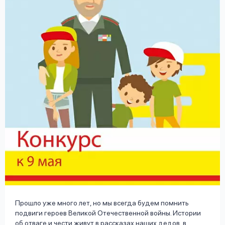
вопрос
данных
Ответы
Оформить заявку
на
вопросы
Войти под другим номером
Прошло уже много лет, но мы всегда будем помнить
подвиги героев Великой Отечественной войны. Истории
об отваге и чести живут в рассказах наших дедов, в