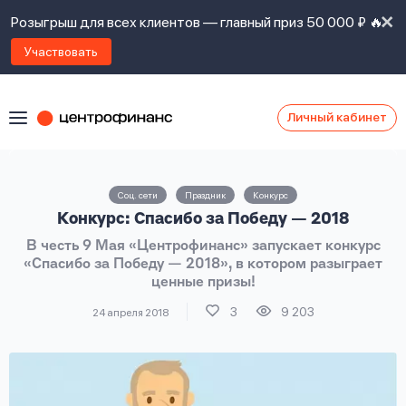
Розыгрыш для всех клиентов — главный приз 50 000 ₽ 🔥
Участвовать
Личный кабинет
Я
согласен(а)
на
Я
Соц. сети
Праздник
Конкурс
ознакомлен
Наши
Конкурс: Спасибо за Победу — 2018
с
контакты
правилами
В честь 9 Мая «Центрофинанс» запускает конкурс
предоставления
«Спасибо за Победу — 2018», в котором разыграет
займов
,
ценные призы!
политикой
Ок
Ок
сайта
,
3
9 203
24 апреля 2018
даю
согласие
на
обработку
Задать
личных