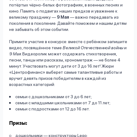
потёртых чёрно-белых фотографиях, в военных песнях и
кино. Память о подвигах наших предков и уважение к
великому празднику —
9 Мая
— важно передавать из
поколения в поколение. Давайте поможем и нашим детям
не забывать об этом событии.
Примите участие в конкурсе: вместе с ребёнком запишите
видео, посвящённое теме
Великой Отечественной войны
и
9 Мая
. Видеоролик может содержать стихотворения,
песни, танцы или рассказы, хронометраж — не более 4
минут. Участвовать могут дети от 3 до 16 лет! Жюри
«Центрофинанс» выберет самые талантливые работы и
вручит девять призов победителям в каждой из
возрастных категорий:
cемьи с дошкольниками от 3 до 6 лет;
семьи с младшими школьниками от 7 до 11 лет;
семьи с подростками от 12 до 16 лет.
Призы:
дошкольники — конструкторы Lego;