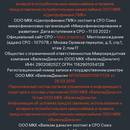
возврата потребительских микрозаймов и правила
предоставления потребительских микрозаймов ООО МКК
«Центрофинанс ПИК»
ООО МКК «Центрофинанс ПИК» состоит в СРО Союз
микрофинансовых организаций «Микрофинансирование и
развитие». Дата вступления в СРО – 11.03.2022 г.
Официальный сайт СРО –
https://npmir.ru/
. Местонахождение
(адрес) СРО - 107078, г. Москва Орликов переулок, д.5, стр.1,
этаж 2, пом.11
Общество с ограниченной ответственностью Микрокредитная
компания «ВелкомДеньги» (ООО МКК «ВелкомДеньги»)
ИНН: 2902082527, ОГРН: 1162901054128
Регистрационный номер записи в государственном реестре
ООО МКК «ВелкомДеньги»
№ 001603111007724 от
28.03.2016
Персональный состав органов управления и информация о
структуре и составе участников ООО МКК «ВелкомДеньги»
Устав ООО МКК «ВелкомДеньги»
Информация об условиях предоставления, использования и
возврата потребительских микрозаймов и правила
предоставления потребительских микрозаймов ООО МКК
«ВелкомДеньги»
ООО МКК «Велком деньги» состоит в СРО Союз