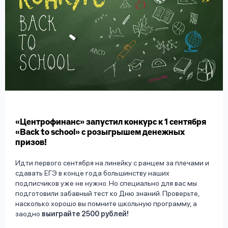
вопрос
данных
Ответы
Оформить заявку
на
вопросы
«Центрофинанс» запустил конкурс к 1 сентября
Войти под другим номером
«Back to school» с розыгрышем денежных
призов!
Идти первого сентября на линейку с ранцем за плечами и
сдавать ЕГЭ в конце года большинству наших
подписчиков уже не нужно. Но специально для вас мы
подготовили забавный тест ко Дню знаний. Проверьте,
насколько хорошо вы помните школьную программу, а
заодно
выиграйте 2500 рублей!