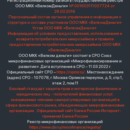
Регистрационный номер записи в государственном реестре
ООО МКК «ВелкомДеньги»
№ 001603111007724 от
28.03.2016
Персональный состав органов управления и информация о
структуре и составе участников ООО МКК «ВелкомДеньги»
Устав ООО МКК «ВелкомДеньги»
Информация об условиях предоставления, использования и
возврата потребительских микрозаймов и правила
предоставления потребительских микрозаймов ООО МКК
«ВелкомДеньги»
ООО МКК «Велком деньги» состоит в СРО Союз
микрофинансовых организаций «Микрофинансирование и
развитие». Дата вступления в СРО – 11.03.2022 г.
Официальный сайт СРО –
https://npmir.ru/
. Местонахождение
(адрес) СРО - 107078, г. Москва Орликов переулок, д.5, стр.1,
этаж 2, пом.11
Базовый стандарт защиты прав и интересов физических и
юридических лиц - получателей финансовых услуг,
оказываемых членами саморегулируемых организаций в
сфере финансового рынка, объединяющих микрофинансовые
организации
Официальный сайт Банка России
Интернет-
приемная Банка России
Реестр микрофинансовых организаций
https://www.cbr.ru/microfinance/registry/