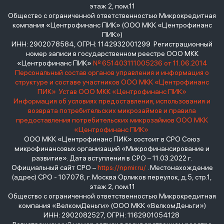
этаж 2, пом.11
Общество с ограниченной ответственностью Микрокредитная
компания «Центрофинанс ПИК» (ООО МКК «Центрофинанс
ПИК»)
ИНН: 2902078584, ОГРН: 1142932001299 Регистрационный
номер записи в государственном реестре ООО МКК
«Центрофинанс ПИК»
№ 651403111005236 от 11.06.2014
Персональный состав органов управления и информация о
структуре и составе участников ООО МКК «Центрофинанс
ПИК»
Устав ООО МКК «Центрофинанс ПИК»
Информация об условиях предоставления, использования и
возврата потребительских микрозаймов и правила
предоставления потребительских микрозаймов ООО МКК
«Центрофинанс ПИК»
ООО МКК «Центрофинанс ПИК» состоит в СРО Союз
микрофинансовых организаций «Микрофинансирование и
развитие». Дата вступления в СРО – 11.03.2022 г.
Официальный сайт СРО –
https://npmir.ru/
. Местонахождение
(адрес) СРО - 107078, г. Москва Орликов переулок, д.5, стр.1,
этаж 2, пом.11
Общество с ограниченной ответственностью Микрокредитная
компания «ВелкомДеньги» (ООО МКК «ВелкомДеньги»)
ИНН: 2902082527, ОГРН: 1162901054128