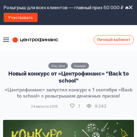
Розыгрыш для всех клиентов — главный приз 50 000 ₽ 🔥
Участвовать
Личный кабинет
Я
согласен(а)
на
Я
Соц. сети
Конкурс
ознакомлен
Наши
Новый конкурс от «Центрофинанс» "Back to
с
контакты
правилами
school"
предоставления
«Центрофинанс» запустил конкурс к 1 сентября «Back
займов
,
to school» с розыгрышем денежных призов!
политикой
Ок
Ок
сайта
,
1
9 242
24 августа 2018
даю
согласие
на
обработку
Задать
личных