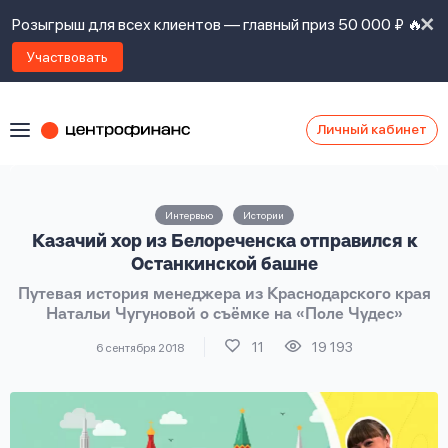
Розыгрыш для всех клиентов — главный приз 50 000 ₽ 🔥
Участвовать
Личный кабинет
Я
согласен(а)
на
Я
Интервью
Истории
ознакомлен
Наши
Казачий хор из Белореченска отправился к
с
контакты
правилами
Останкинской башне
предоставления
Путевая история менеджера из Краснодарского края
займов
,
Натальи Чугуновой о съёмке на «Поле Чудес»
политикой
Ок
Ок
сайта
,
11
19 193
6 сентября 2018
даю
согласие
на
обработку
Задать
личных