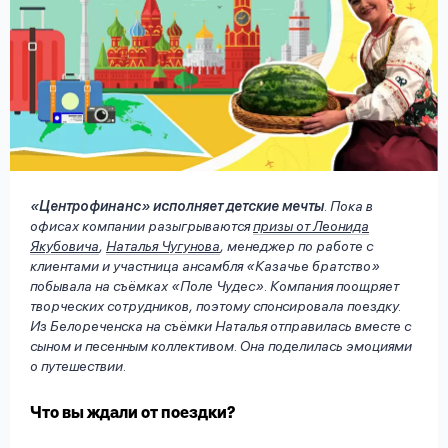
вопрос
данных
Ответы
Оформить заявку
«Центрофинанс» исполняет детские мечты
. Пока в
на
офисах компании разыгрываются
призы от Леонида
вопросы
Якубовича
,
Наталья Чугунова
, менеджер по работе с
Войти под другим номером
клиентами и участница ансамбля «Казачье братство»
побывала на съёмках «Поле Чудес». Компания поощряет
творческих сотрудников, поэтому спонсировала поездку.
Из Белореченска на съёмки Наталья отправилась вместе с
сыном и песенным коллективом. Она поделилась эмоциями
о путешествии.
Что вы ждали от поездки?