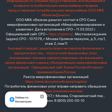
Информация об условиях предоставления, использования и
возврата потребительских микрозаймов и правила
предоставления потребительских микрозаймов ООО МКК
«ВелкомДеньги»
ООО МКК «Велком деньги» состоит в СРО Союз
микрофинансовых организаций «Микрофинансирование и
развитие». Дата вступления в СРО – 11.03.2022 г.
Официальный сайт СРО –
https://npmir.ru/
. Местонахождение
(адрес) СРО - 107078, г. Москва Орликов переулок, д.5, стр.1,
этаж 2, пом.11
Базовый стандарт защиты прав и интересов физических и
юридических лиц - получателей финансовых услуг,
оказываемых членами саморегулируемых организаций в
сфере финансового рынка, объединяющих микрофинансовые
организации
Официальный сайт Банка России
Интернет-
приемная Банка России
Реестр микрофинансовых организаций
https://www.cbr.ru/microfinance/registry/
Потребитель финансовых услуг вправе направить обращение
финансовому уполномоченному
Место нахождения: 119017, г. Москва, Старомонетный пер.,
Займы по
дом 3 Телефон: 8 (800) 200-00-10
биометрии
взять займ - <a href="https://viruchay.ru">выручай</a> -
маркетплейс финансов