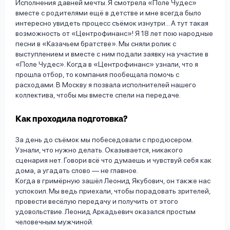
Исполнения давней мечты. Я смотрела «Поле Чудес»
вместе с родителями ещё в детстве и мне всегда было
интересно увидеть процесс съёмок изнутри... А тут такая
возможность от «Центрофинанс»! Я 18 лет пою народные
песни в «Казачьем братстве». Мы сняли ролик с
выступлением и вместе с ним подали заявку на участие в
«Поле Чудес». Когда в «Центрофинанс» узнали, что я
прошла отбор, то компания пообещала помочь с
расходами. В Москву я позвала исполнителей нашего
коллектива, чтобы мы вместе спели на передаче.
Как проходила подготовка?
За день до съёмок мы побеседовали с продюсером.
Узнали, что нужно делать. Оказывается, никакого
сценария нет. Говори всё что думаешь и чувствуй себя как
дома, а угадать слово — не главное.
Когда в гримёрную зашёл Леонид Якубович, он также нас
успокоил. Мы ведь приехали, чтобы порадовать зрителей,
провести весёлую передачу и получить от этого
удовольствие. Леонид Аркадьевич оказался простым
человечным мужчиной.