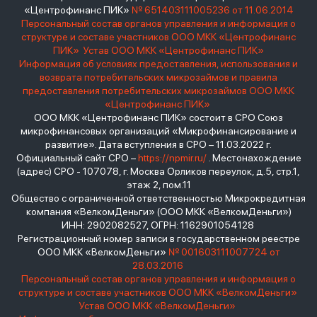
«Центрофинанс ПИК»
№ 651403111005236 от 11.06.2014
Персональный состав органов управления и информация о
структуре и составе участников ООО МКК «Центрофинанс
ПИК»
Устав ООО МКК «Центрофинанс ПИК»
Информация об условиях предоставления, использования и
возврата потребительских микрозаймов и правила
предоставления потребительских микрозаймов ООО МКК
«Центрофинанс ПИК»
ООО МКК «Центрофинанс ПИК» состоит в СРО Союз
микрофинансовых организаций «Микрофинансирование и
развитие». Дата вступления в СРО – 11.03.2022 г.
Официальный сайт СРО –
https://npmir.ru/
. Местонахождение
(адрес) СРО - 107078, г. Москва Орликов переулок, д.5, стр.1,
этаж 2, пом.11
Общество с ограниченной ответственностью Микрокредитная
компания «ВелкомДеньги» (ООО МКК «ВелкомДеньги»)
ИНН: 2902082527, ОГРН: 1162901054128
Регистрационный номер записи в государственном реестре
ООО МКК «ВелкомДеньги»
№ 001603111007724 от
28.03.2016
Персональный состав органов управления и информация о
структуре и составе участников ООО МКК «ВелкомДеньги»
Устав ООО МКК «ВелкомДеньги»