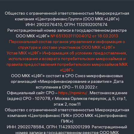
Общество с ограниченной ответственностью Микрокредитная
компания «Центрофинанс Групп» (ООО МКК «ЦФГ»)
ИНН: 2902076410, ОГРН: 1132932001674
Регистрационный номер записи в государственном реестре
ООО МКК «ЦФГ»
№ 651303111004012 от 18.03.2013
Персональный состав органов управления и информация о
структуре и составе участников ООО МКК «ЦФГ»
Устав МКК «ЦФГ»
Информация об условиях предоставления,
использования и возврата потребительских микрозаймов и
правила предоставления потребительских микрозаймов МКК
«ЦФГ»
ООО МКК «ЦФГ» состоит в СРО Союз микрофинансовых
организаций «Микрофинансирование и развитие». Дата
вступления в СРО – 11.03.2022 г.
Официальный сайт СРО –
https://npmir.ru/
. Местонахождение
(адрес) СРО - 107078, г. Москва Орликов переулок, д.5, стр.1,
этаж 2, пом.11
Общество с ограниченной ответственностью Микрокредитная
компания «Центрофинанс ПИК» (ООО МКК «Центрофинанс
ПИК»)
ИНН: 2902078584, ОГРН: 1142932001299 Регистрационный
номер записи в государственном реестре ООО МКК