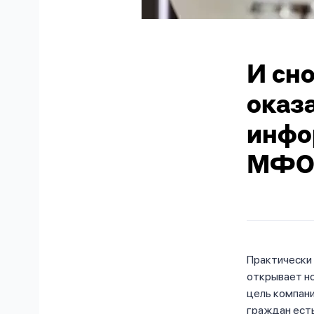
И сн
оказ
инфо
МФО
Практически
открывает но
цель компан
граждан есть