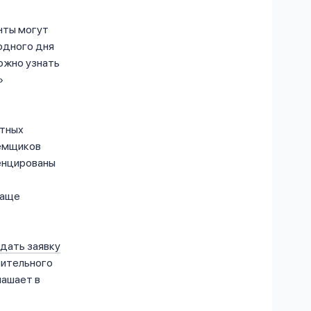
нты могут
 одного дня
ожно узнать
итных
аёмщиков
енцированы
чаще
дать заявку
рительного
лашает в