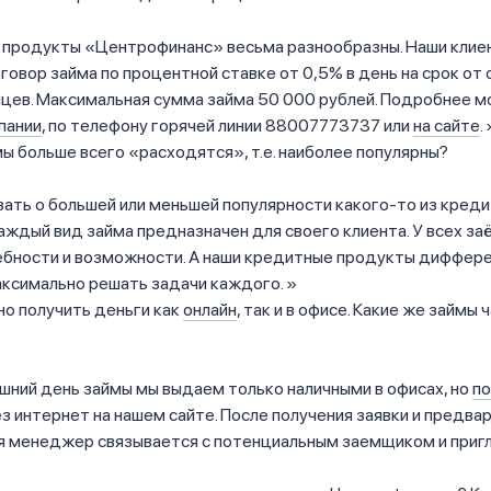
продукты «Центрофинанс» весьма разнообразны. Наши клие
овор займа по процентной ставке от 0,5% в день на срок от
цев. Максимальная сумма займа 50 000 рублей. Подробнее м
пании
, по телефону горячей линии 88007773737 или
на сайте
.
ы больше всего «расходятся», т.е. наиболее популярны?
зать о большей или меньшей популярности какого-то из кред
аждый вид займа предназначен для своего клиента. У всех з
ебности и возможности. А наши кредитные продукты диффер
аксимально решать задачи каждого.
о получить деньги как
онлайн
, так и в офисе. Какие же займы 
шний день займы мы выдаем только наличными в офисах, но
по
з интернет на нашем сайте. После получения заявки и предва
я менеджер связывается с потенциальным заемщиком и приг