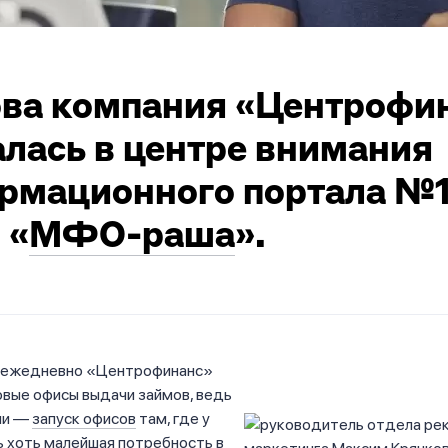
ова компания «Центрофи
алась в центре внимания
рмационного портала №1
 «
МФО-раша
».
 ежедневно «Центрофинанс»
вые офисы выдачи займов, ведь
ии —
запуск офисов
там, где у
 хоть малейшая потребность в