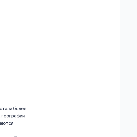
стали более
к географии
ваются