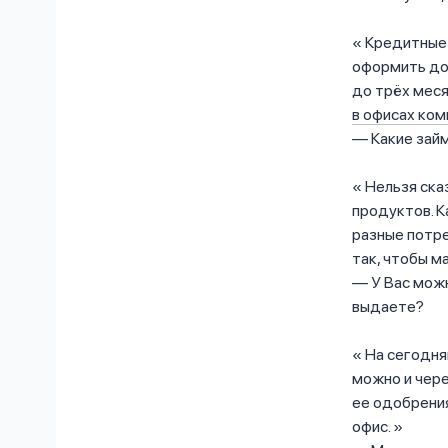
Кредитные 
оформить дог
до трёх меся
в офисах ком
— Какие займ
Нельзя ска
продуктов. К
разные потр
так, чтобы м
— У Вас можн
выдаете?
На сегодня
можно и чере
ее одобрени
офис.