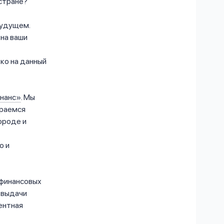
 стране?
будущем.
 на ваши
ько на данный
инанс»
. Мы
ираемся
ороде и
о и
 финансовых
я выдачи
ентная