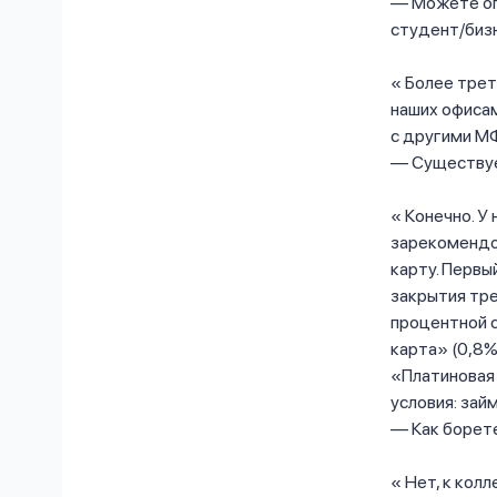
— Можете оп
студент/биз
Более трети
наших офиса
с другими М
— Существуе
Конечно. У
зарекомендо
карту. Первы
закрытия тре
процентной с
карта» (0,8%
«Платиновая
условия: зай
— Как борет
Нет, к кол