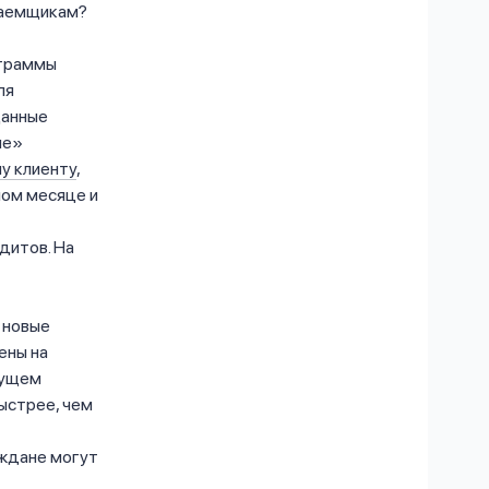
заемщикам?
ограммы
ля
данные
ые»
у клиенту
,
лом месяце и
дитов. На
 новые
ены на
дущем
ыстрее, чем
аждане могут