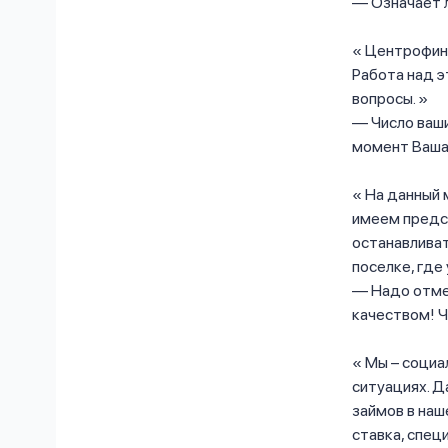
— Означает л
Центрофина
Работа над э
вопросы.
— Число ваши
момент Ваша 
На данный 
имеем предс
останавливат
поселке, где
— Надо отмет
качеством! 
Мы – социа
ситуациях. Да
займов в наш
ставка, спе