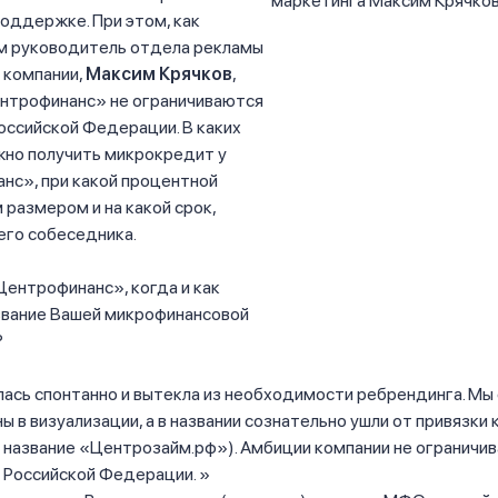
оддержке. При этом, как
ам руководитель отдела рекламы
 компании,
Максим Крячков
,
нтрофинанс» не ограничиваются
оссийской Федерации. В каких
жно получить микрокредит у
нс», при какой процентной
м размером и на какой срок,
его собеседника.
ентрофинанс», когда и как
звание Вашей микрофинансовой
?
ась спонтанно и вытекла из необходимости ребрендинга. Мы 
 в визуализации, а в названии сознательно ушли от привязки 
 название «Центрозайм.рф»). Амбиции компании не ограничи
 Российской Федерации.