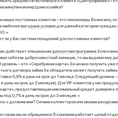
исать среднестатистического клиента «Центрофинанс»? Кто
несмен/пенсионер/домохозяйка?
 наших постоянных клиентов – это пенсионеры. Возможно, пот
м наиболее
выгодные условия
для данной категории граждан,
ФО.
т ли у Вас система поощрений для постоянных клиентов?
 нас действует специальная
дисконтная программа
. Если клие
вал себя как добросовестный заемщик, то мы выдаем ему д
й уровень – это «Серебряная карта». Ее можно получить уже 
тьего договора займа. Ее обладатель может получать займы
тавке 0,9% в день на срок до 1 месяца. Следующий уровень 
 в день на срок до 2 месяцев). Для VIP-клиентов у нас преду
 карта», предоставляющая максимальный кредит доверия и 
мы под 0,7% в день на срок до 3 месяцев.
есь с должниками? Силами коллекторов или своими ресурсам
лекторам мы не обращаемся. В компании работает целый отде