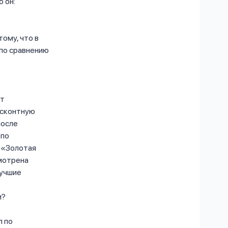
 он:
ому, что в
 по сравнению
нт
исконтную
после
 по
– «Золотая
смотрена
лучшие
и?
л по