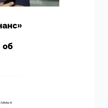
нанс»
 об