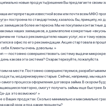
нципиально новые продукты/решения Вы предлагаете своим 
наша интерпретация известной всем или почти всем МФО пр
уга
» построена по стандартному, казалось бы, принципу, но д
ых заемщиков более интересна. Мы не покупаем контактные 
накомых наших заемщиков, а даем вполне конкретные «вкусн
причем не только рекомендателю наших услуг, но и тому
новом
тился в офис по его рекомендации. Акция стартовала в прош
 себя. Клиенты очень довольны.
ип — постоянно совершенствовать систему выдачи микрокре
день какова эта система? Охарактеризуйте, пожалуйста.
стоим на месте. Постоянно совершенствуемся, разрабатываем
одукты, модернизируем старые. Сейчас, например, мы нацел
 самого процесса оформления договора займа. В скором бу
ащающиеся повторно, смогут получать займы еще быстрее. Б
 Да-да: это возможно!
е о Ваших продуктах. Сколько минимально и максимально гр
 на какой срок и под какие проценты?