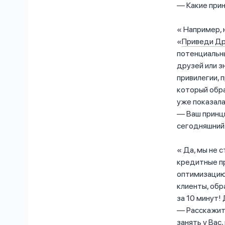
— Какие при
Например, 
«
Приведи Др
потенциальн
друзей или з
привилегии, 
который обра
уже показала
— Ваш принц
сегодняшний 
Да, мы не 
кредитные пр
оптимизацию
клиенты, обр
за 10 минут!
— Расскажит
занять у Вас,