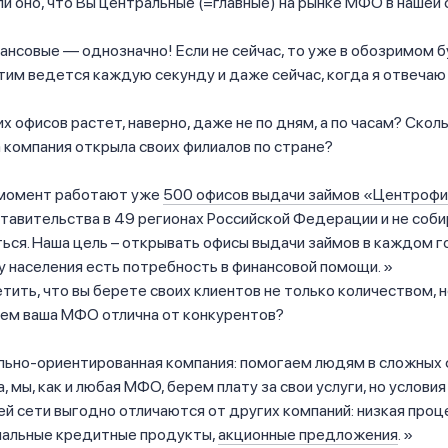
и оно, что Вы центральные (=главные) на рынке МФО в нашей
нсовые — однозначно! Если не сейчас, то уже в обозримом 
тим ведется каждую секунду и даже сейчас, когда я отвечаю
х офисов растет, наверно, даже не по дням, а по часам? Скол
компания открыла своих филиалов по стране?
момент работают уже
500 офисов выдачи займов «Центроф
тавительства в 49 регионах Российской Федерации и не соб
ься. Наша цель – открывать офисы выдачи займов в каждом г
 у населения есть потребность в финансовой помощи.
ить, что вы берете своих клиентов не только количеством, н
Чем ваша МФО отлична от конкурентов?
льно-ориентированная компания: помогаем людям в сложных
, мы, как и любая МФО, берем плату за свои услуги, но услови
ей сети выгодно отличаются от других компаний: низкая проц
циальные кредитные продукты,
акционные предложения
.