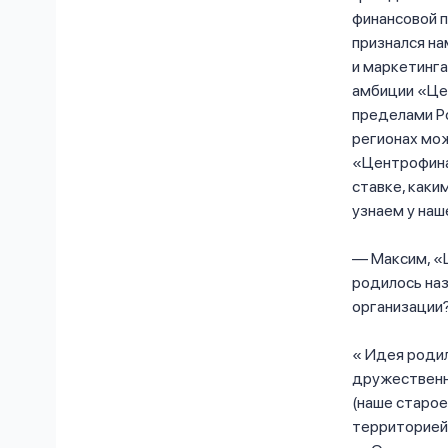
финансовой п
признался н
и маркетинга
амбиции «Це
пределами Р
регионах мо
«Центрофина
ставке, каки
узнаем у наш
— Максим, «Ц
родилось на
организации
Идея родил
дружественны
(наше старое
территорией