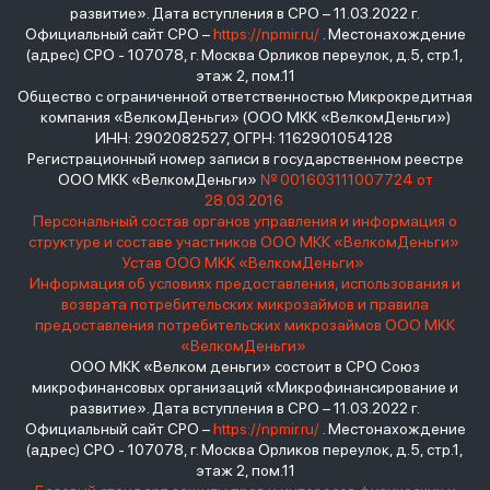
развитие». Дата вступления в СРО – 11.03.2022 г.
Официальный сайт СРО –
https://npmir.ru/
. Местонахождение
(адрес) СРО - 107078, г. Москва Орликов переулок, д.5, стр.1,
этаж 2, пом.11
Общество с ограниченной ответственностью Микрокредитная
компания «ВелкомДеньги» (ООО МКК «ВелкомДеньги»)
ИНН: 2902082527, ОГРН: 1162901054128
Регистрационный номер записи в государственном реестре
ООО МКК «ВелкомДеньги»
№ 001603111007724 от
28.03.2016
Персональный состав органов управления и информация о
структуре и составе участников ООО МКК «ВелкомДеньги»
Устав ООО МКК «ВелкомДеньги»
Информация об условиях предоставления, использования и
возврата потребительских микрозаймов и правила
предоставления потребительских микрозаймов ООО МКК
«ВелкомДеньги»
ООО МКК «Велком деньги» состоит в СРО Союз
микрофинансовых организаций «Микрофинансирование и
развитие». Дата вступления в СРО – 11.03.2022 г.
Официальный сайт СРО –
https://npmir.ru/
. Местонахождение
(адрес) СРО - 107078, г. Москва Орликов переулок, д.5, стр.1,
этаж 2, пом.11