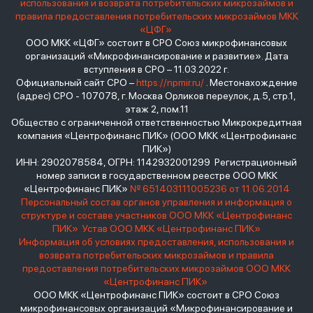
использования и возврата потребительских микрозаймов и
правила предоставления потребительских микрозаймов МКК
«ЦФГ»
ООО МКК «ЦФГ» состоит в СРО Союз микрофинансовых
организаций «Микрофинансирование и развитие». Дата
вступления в СРО – 11.03.2022 г.
Официальный сайт СРО –
https://npmir.ru/
. Местонахождение
(адрес) СРО - 107078, г. Москва Орликов переулок, д.5, стр.1,
этаж 2, пом.11
Общество с ограниченной ответственностью Микрокредитная
компания «Центрофинанс ПИК» (ООО МКК «Центрофинанс
ПИК»)
ИНН: 2902078584, ОГРН: 1142932001299 Регистрационный
номер записи в государственном реестре ООО МКК
«Центрофинанс ПИК»
№ 651403111005236 от 11.06.2014
Персональный состав органов управления и информация о
структуре и составе участников ООО МКК «Центрофинанс
ПИК»
Устав ООО МКК «Центрофинанс ПИК»
Информация об условиях предоставления, использования и
возврата потребительских микрозаймов и правила
предоставления потребительских микрозаймов ООО МКК
«Центрофинанс ПИК»
ООО МКК «Центрофинанс ПИК» состоит в СРО Союз
микрофинансовых организаций «Микрофинансирование и