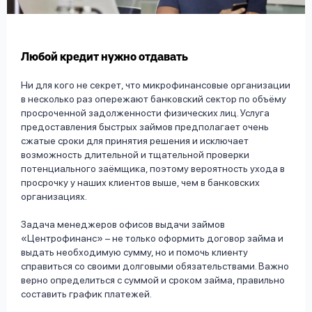
вопрос
данных
Любой кредит нужно отдавать
Ни для кого не секрет, что микрофинансовые организации
в несколько раз опережают банковский сектор по объёму
просроченной задолженности физических лиц. Услуга
предоставления быстрых займов предполагает очень
Ответы
Оформить заявку
сжатые сроки для принятия решения и исключает
на
возможность длительной и тщательной проверки
вопросы
потенциального заёмщика, поэтому вероятность ухода в
Войти под другим номером
просрочку у наших клиентов выше, чем в банковских
организациях.
Задача менеджеров офисов выдачи займов
«Центрофинанс» – не только оформить договор займа и
выдать необходимую сумму, но и помочь клиенту
справиться со своими долговыми обязательствами. Важно
верно определиться с суммой и сроком займа, правильно
составить график платежей.