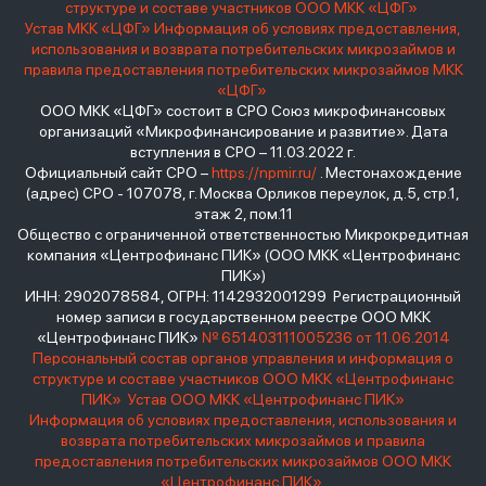
структуре и составе участников ООО МКК «ЦФГ»
Устав МКК «ЦФГ»
Информация об условиях предоставления,
использования и возврата потребительских микрозаймов и
правила предоставления потребительских микрозаймов МКК
«ЦФГ»
ООО МКК «ЦФГ» состоит в СРО Союз микрофинансовых
организаций «Микрофинансирование и развитие». Дата
вступления в СРО – 11.03.2022 г.
Официальный сайт СРО –
https://npmir.ru/
. Местонахождение
(адрес) СРО - 107078, г. Москва Орликов переулок, д.5, стр.1,
этаж 2, пом.11
Общество с ограниченной ответственностью Микрокредитная
компания «Центрофинанс ПИК» (ООО МКК «Центрофинанс
ПИК»)
ИНН: 2902078584, ОГРН: 1142932001299 Регистрационный
номер записи в государственном реестре ООО МКК
«Центрофинанс ПИК»
№ 651403111005236 от 11.06.2014
Персональный состав органов управления и информация о
структуре и составе участников ООО МКК «Центрофинанс
ПИК»
Устав ООО МКК «Центрофинанс ПИК»
Информация об условиях предоставления, использования и
возврата потребительских микрозаймов и правила
предоставления потребительских микрозаймов ООО МКК
«Центрофинанс ПИК»