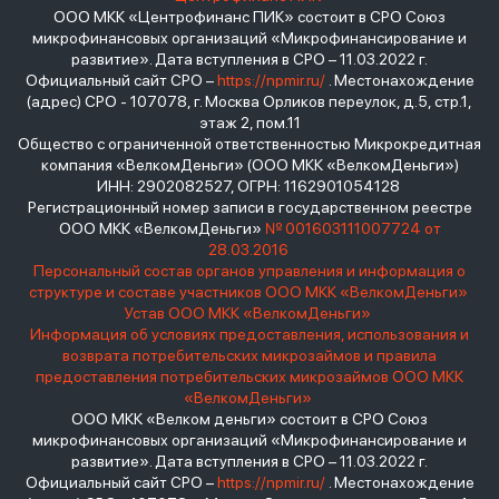
ООО МКК «Центрофинанс ПИК» состоит в СРО Союз
микрофинансовых организаций «Микрофинансирование и
развитие». Дата вступления в СРО – 11.03.2022 г.
Официальный сайт СРО –
https://npmir.ru/
. Местонахождение
(адрес) СРО - 107078, г. Москва Орликов переулок, д.5, стр.1,
этаж 2, пом.11
Общество с ограниченной ответственностью Микрокредитная
компания «ВелкомДеньги» (ООО МКК «ВелкомДеньги»)
ИНН: 2902082527, ОГРН: 1162901054128
Регистрационный номер записи в государственном реестре
ООО МКК «ВелкомДеньги»
№ 001603111007724 от
28.03.2016
Персональный состав органов управления и информация о
структуре и составе участников ООО МКК «ВелкомДеньги»
Устав ООО МКК «ВелкомДеньги»
Информация об условиях предоставления, использования и
возврата потребительских микрозаймов и правила
предоставления потребительских микрозаймов ООО МКК
«ВелкомДеньги»
ООО МКК «Велком деньги» состоит в СРО Союз
микрофинансовых организаций «Микрофинансирование и
развитие». Дата вступления в СРО – 11.03.2022 г.
Официальный сайт СРО –
https://npmir.ru/
. Местонахождение