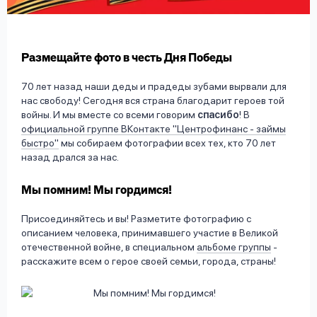
вопрос
данных
Размещайте фото в честь Дня Победы
70 лет назад наши деды и прадеды зубами вырвали для
нас свободу! Сегодня вся страна благодарит героев той
войны. И мы вместе со всеми говорим
спасибо
! В
официальной группе ВКонтакте "Центрофинанс - займы
Ответы
Оформить заявку
быстро"
мы собираем фотографии всех тех, кто 70 лет
на
назад дрался за нас.
вопросы
Войти под другим номером
Мы помним! Мы гордимся!
Присоединяйтесь и вы! Разметите фотографию с
описанием человека, принимавшего участие в Великой
отечественной войне, в специальном
альбоме группы
-
расскажите всем о герое своей семьи, города, страны!