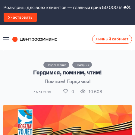
Розыгрыш для всех клиентов — главный приз 50 000 ₽ 🔥
Участвовать
Личный кабинет
Я
согласен(а)
на
Я
Поздравление
Праздник
ознакомлен
Наши
Гордимся, помним, чтим!
с
контакты
правилами
Помним! Гордимся!
предоставления
займов
,
0
10 608
7 мая 2015
политикой
Ок
Ок
сайта
,
даю
согласие
на
обработку
Задать
личных