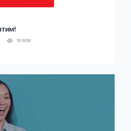
чтим!
10 606