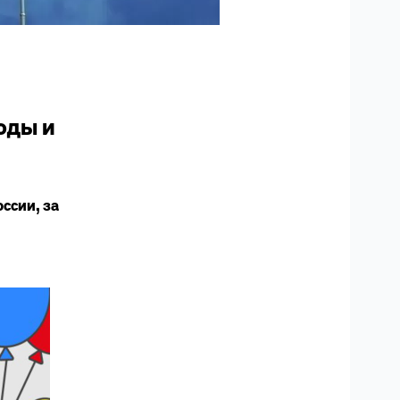
оды и
ссии, за