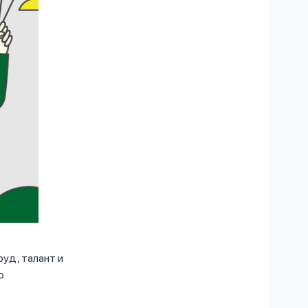
уд, талант и
ю