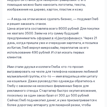
помощью можно было наносить логотипы, тексты,
изображения на дерево, картон, пластик и кожу.
— А ведь на этом можно сделать бизнес, — подумал Глеб
и решил заказать станок.
Цена агрегата составляла всего 8000 рублей. Для покупки
не хватало 3500. Заём на эту сумму будущий
предприниматель
оформил в «Центрофинанс»
. Через 21
день, когда пришла уже и очередная зарплата, и посылка
из Китая, Глеб вернул микрозайм, переплатив за его
использование 490 рублей. И стал искать первых
клиентов.
Ими стали друзья и коллеги Глеба: кто-то просил
выгравировать на чехле для телефона название любимой
музыкальной группы, кто-то — имя владельца или цитату
на кошельке. Даже руководство однажды обратилось к
Глебу с заказом на несколько фирменных бирок для
рекламного стенда. Стартапер быстро окупил вложения,
поскольку за один заказ брал от 300 до 500 рублей.
Сейчас Глеб поднакопил денег, и уже присматривается к
более дорогому аппарату для лазерной резки, чтобы