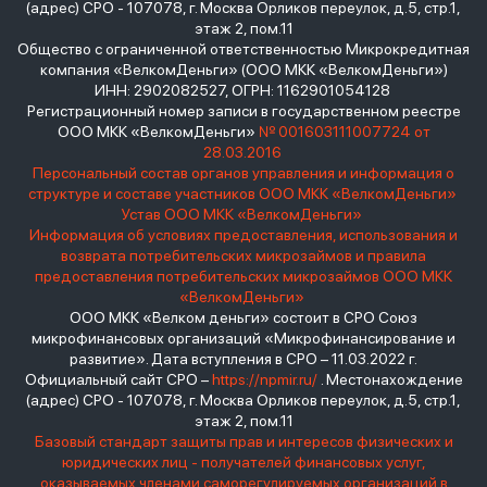
(адрес) СРО - 107078, г. Москва Орликов переулок, д.5, стр.1,
этаж 2, пом.11
Общество с ограниченной ответственностью Микрокредитная
компания «ВелкомДеньги» (ООО МКК «ВелкомДеньги»)
ИНН: 2902082527, ОГРН: 1162901054128
Регистрационный номер записи в государственном реестре
ООО МКК «ВелкомДеньги»
№ 001603111007724 от
28.03.2016
Персональный состав органов управления и информация о
структуре и составе участников ООО МКК «ВелкомДеньги»
Устав ООО МКК «ВелкомДеньги»
Информация об условиях предоставления, использования и
возврата потребительских микрозаймов и правила
предоставления потребительских микрозаймов ООО МКК
«ВелкомДеньги»
ООО МКК «Велком деньги» состоит в СРО Союз
микрофинансовых организаций «Микрофинансирование и
развитие». Дата вступления в СРО – 11.03.2022 г.
Официальный сайт СРО –
https://npmir.ru/
. Местонахождение
(адрес) СРО - 107078, г. Москва Орликов переулок, д.5, стр.1,
этаж 2, пом.11
Базовый стандарт защиты прав и интересов физических и
юридических лиц - получателей финансовых услуг,
оказываемых членами саморегулируемых организаций в