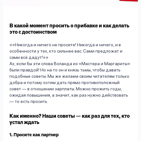
вопрос
данных
В какой момент просить о прибавке и как делать
это с достоинством
«Никогда и ничего не просите! Никогда и ничего, и в
особенности у тех, кто сильнее вас. Сами предложат и
сами всё дадут!»
Ответы
Оформить заявку
Ах, если бы эти слова Воланда из «Мастера и Маргариты»
на
были правдой! Но на то он и князь тьмы, чтобы давать
вопросы
подобные советы. Мы же желаем своим читателям только
Войти под другим номером
добра и потому хотим дать прямо противоположный
совет — в отношении зарплаты. Можно прожить годы,
ожидая повышения, а значит, как раз нужно действовать
— то есть просить.
Как именно? Наши советы — как раз для тех, кто
устал ждать
1. Просите как партнер