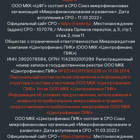
ООО МКК «ЦФГ» состоит в СРО Союз микрофинансовых
организаций «Микрофинансирование и развитие». Дата
вступления в СРО – 11.03.2022 г.
Официальный сайт СРО –
https://npmir.ru/
. Местонахождение
(адрес) СРО - 107078, г. Москва Орликов переулок, д.5, стр.1,
этаж 2, пом.11
Общество с ограниченной ответственностью Микрокредитная
компания «Центрофинанс ПИК» (ООО МКК «Центрофинанс
ПИК»)
ИНН: 2902078584, ОГРН: 1142932001299 Регистрационный
номер записи в государственном реестре ООО МКК
«Центрофинанс ПИК»
№ 651403111005236 от 11.06.2014
Персональный состав органов управления и информация о
структуре и составе участников ООО МКК «Центрофинанс
ПИК»
Устав ООО МКК «Центрофинанс ПИК»
Информация об условиях предоставления, использования и
возврата потребительских микрозаймов и правила
предоставления потребительских микрозаймов ООО МКК
«Центрофинанс ПИК»
ООО МКК «Центрофинанс ПИК» состоит в СРО Союз
микрофинансовых организаций «Микрофинансирование и
развитие». Дата вступления в СРО – 11.03.2022 г.
Официальный сайт СРО –
https://npmir.ru/
. Местонахождение