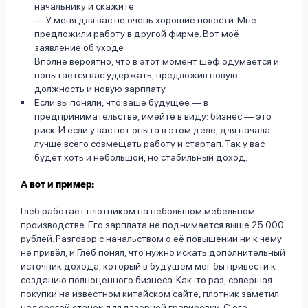
начальнику и скажите:
— У меня для вас не очень хорошие новости. Мне
предложили работу в другой фирме. Вот моё
заявление об уходе
Вполне вероятно, что в этот момент шеф одумается и
попытается вас удержать, предложив новую
должность и новую зарплату.
Если вы поняли, что ваше будущее — в
предпринимательстве, имейте в виду: бизнес — это
риск. И если у вас нет опыта в этом деле, для начала
лучше всего совмещать работу и стартап. Так у вас
будет хоть и небольшой, но стабильный доход.
А вот и пример:
Глеб работает плотником на небольшом мебельном
производстве. Его зарплата не поднимается выше 25 000
рублей. Разговор с начальством о её повышении ни к чему
не привёл, и Глеб понял, что нужно искать дополнительный
источник дохода, который в будущем мог бы привести к
созданию полноценного бизнеса. Как-то раз, совершая
покупки на известном китайском сайте, плотник заметил
недорогой станок для лазерной гравировки. С его