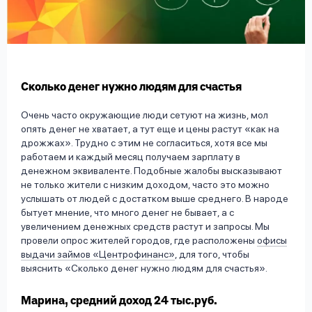
вопрос
данных
Сколько денег нужно людям для счастья
Очень часто окружающие люди сетуют на жизнь, мол
опять денег не хватает, а тут еще и цены растут «как на
Ответы
Оформить заявку
дрожжах». Трудно с этим не согласиться, хотя все мы
на
работаем и каждый месяц получаем зарплату в
вопросы
денежном эквиваленте. Подобные жалобы высказывают
Войти под другим номером
не только жители с низким доходом, часто это можно
услышать от людей с достатком выше среднего. В народе
бытует мнение, что много денег не бывает, а с
увеличением денежных средств растут и запросы. Мы
провели опрос жителей городов, где расположены
офисы
выдачи займов «Центрофинанс»
, для того, чтобы
выяснить «Сколько денег нужно людям для счастья».
Марина, средний доход 24 тыс.руб.