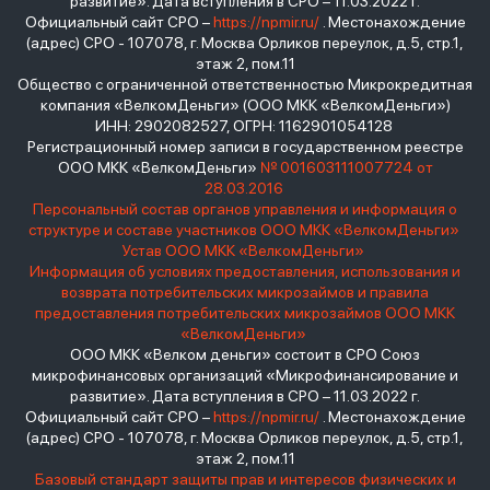
развитие». Дата вступления в СРО – 11.03.2022 г.
Официальный сайт СРО –
https://npmir.ru/
. Местонахождение
(адрес) СРО - 107078, г. Москва Орликов переулок, д.5, стр.1,
этаж 2, пом.11
Общество с ограниченной ответственностью Микрокредитная
компания «ВелкомДеньги» (ООО МКК «ВелкомДеньги»)
ИНН: 2902082527, ОГРН: 1162901054128
Регистрационный номер записи в государственном реестре
ООО МКК «ВелкомДеньги»
№ 001603111007724 от
28.03.2016
Персональный состав органов управления и информация о
структуре и составе участников ООО МКК «ВелкомДеньги»
Устав ООО МКК «ВелкомДеньги»
Информация об условиях предоставления, использования и
возврата потребительских микрозаймов и правила
предоставления потребительских микрозаймов ООО МКК
«ВелкомДеньги»
ООО МКК «Велком деньги» состоит в СРО Союз
микрофинансовых организаций «Микрофинансирование и
развитие». Дата вступления в СРО – 11.03.2022 г.
Официальный сайт СРО –
https://npmir.ru/
. Местонахождение
(адрес) СРО - 107078, г. Москва Орликов переулок, д.5, стр.1,
этаж 2, пом.11
Базовый стандарт защиты прав и интересов физических и