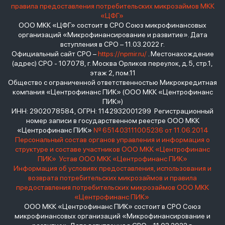
правила предоставления потребительских микрозаймов МКК
«ЦФГ»
ООО МКК «ЦФГ» состоит в СРО Союз микрофинансовых
организаций «Микрофинансирование и развитие». Дата
вступления в СРО – 11.03.2022 г.
Официальный сайт СРО –
https://npmir.ru/
. Местонахождение
(адрес) СРО - 107078, г. Москва Орликов переулок, д.5, стр.1,
этаж 2, пом.11
Общество с ограниченной ответственностью Микрокредитная
компания «Центрофинанс ПИК» (ООО МКК «Центрофинанс
ПИК»)
ИНН: 2902078584, ОГРН: 1142932001299 Регистрационный
номер записи в государственном реестре ООО МКК
«Центрофинанс ПИК»
№ 651403111005236 от 11.06.2014
Персональный состав органов управления и информация о
структуре и составе участников ООО МКК «Центрофинанс
ПИК»
Устав ООО МКК «Центрофинанс ПИК»
Информация об условиях предоставления, использования и
возврата потребительских микрозаймов и правила
предоставления потребительских микрозаймов ООО МКК
«Центрофинанс ПИК»
ООО МКК «Центрофинанс ПИК» состоит в СРО Союз
микрофинансовых организаций «Микрофинансирование и