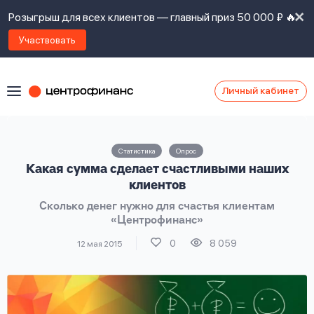
Розыгрыш для всех клиентов — главный приз 50 000 ₽ 🔥
Участвовать
Личный кабинет
Я
согласен(а)
на
Я
Статистика
Опрос
ознакомлен
Наши
Какая сумма сделает счастливыми наших
с
контакты
правилами
клиентов
предоставления
Сколько денег нужно для счастья клиентам
займов
,
«Центрофинанс»
политикой
Ок
Ок
сайта
,
0
8 059
12 мая 2015
даю
согласие
на
обработку
Задать
личных