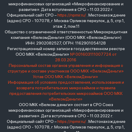
микрофинансовых организаций «Микрофинансирование и
развитие». Дата вступления в СРО – 11.03.2022 г.
Официальный сайт СРО –
https://npmir.ru/
. Местонахождение
(адрес) СРО - 107078, г. Москва Орликов переулок, д.5, стр.1,
этаж 2, пом.11
Общество с ограниченной ответственностью Микрокредитная
компания «ВелкомДеньги» (ООО МКК «ВелкомДеньги»)
ИНН: 2902082527, ОГРН: 1162901054128
Регистрационный номер записи в государственном реестре
ООО МКК «ВелкомДеньги»
№ 001603111007724 от
28.03.2016
Персональный состав органов управления и информация о
структуре и составе участников ООО МКК «ВелкомДеньги»
Устав ООО МКК «ВелкомДеньги»
Информация об условиях предоставления, использования и
возврата потребительских микрозаймов и правила
предоставления потребительских микрозаймов ООО МКК
«ВелкомДеньги»
ООО МКК «Велком деньги» состоит в СРО Союз
микрофинансовых организаций «Микрофинансирование и
развитие». Дата вступления в СРО – 11.03.2022 г.
Официальный сайт СРО –
https://npmir.ru/
. Местонахождение
(адрес) СРО - 107078, г. Москва Орликов переулок, д.5, стр.1,