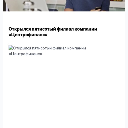
вопрос
данных
Открылся пятисотый филиал компании
«Центрофинанс»
Ответы
Оформить заявку
на
вопросы
Войти под другим номером