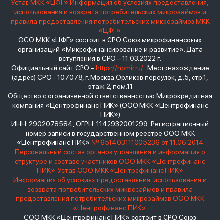
Устав МКК «ЦФГ»
Информация об условиях предоставления,
использования и возврата потребительских микрозаймов и
правила предоставления потребительских микрозаймов МКК
«ЦФГ»
ООО МКК «ЦФГ» состоит в СРО Союз микрофинансовых
организаций «Микрофинансирование и развитие». Дата
вступления в СРО – 11.03.2022 г.
Официальный сайт СРО –
https://npmir.ru/
. Местонахождение
(адрес) СРО - 107078, г. Москва Орликов переулок, д.5, стр.1,
этаж 2, пом.11
Общество с ограниченной ответственностью Микрокредитная
компания «Центрофинанс ПИК» (ООО МКК «Центрофинанс
ПИК»)
ИНН: 2902078584, ОГРН: 1142932001299 Регистрационный
номер записи в государственном реестре ООО МКК
«Центрофинанс ПИК»
№ 651403111005236 от 11.06.2014
Персональный состав органов управления и информация о
структуре и составе участников ООО МКК «Центрофинанс
ПИК»
Устав ООО МКК «Центрофинанс ПИК»
Информация об условиях предоставления, использования и
возврата потребительских микрозаймов и правила
предоставления потребительских микрозаймов ООО МКК
«Центрофинанс ПИК»
ООО МКК «Центрофинанс ПИК» состоит в СРО Союз