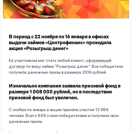
вопрос
данных
В период с 22 ноября по 16 января в офисах
выдачи займов «Центрофинанс» проходила
акция «Розыгрыш денег»
Ответы
Оформить заявку
Её участником мог стать любой клиент,
оформивший
на
договор
по виду займа "Розыгрыш денег". Все победители
вопросы
получили денежные призы в размере 2016 рублей.
Войти под другим номером
Изначально компания заявила призовой фонд в
размере 1 008 000 рублей, но в последствии
призовой фонд был увеличен.
С ноября по январь в акции приняли участие 12 984
человек. Всего 649 стали победителями и получили свои
денежные призы.