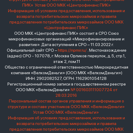
ПИК»
Устав ООО МКК «Центрофинанс ПИК»
Информация об условиях предоставления, использования и
возврата потребительских микрозаймов и правила
предоставления потребительских микрозаймов ООО МКК
«Центрофинанс ПИК»
ООО МКК «Центрофинанс ПИК» состоит в СРО Союз
микрофинансовых организаций «Микрофинансирование и
развитие». Дата вступления в СРО – 11.03.2022 г.
Официальный сайт СРО –
https://npmir.ru/
. Местонахождение
(адрес) СРО - 107078, г. Москва Орликов переулок, д.5, стр.1,
этаж 2, пом.11
Общество с ограниченной ответственностью Микрокредитная
компания «ВелкомДеньги» (ООО МКК «ВелкомДеньги»)
ИНН: 2902082527, ОГРН: 1162901054128
Регистрационный номер записи в государственном реестре
ООО МКК «ВелкомДеньги»
№ 001603111007724 от
28.03.2016
Персональный состав органов управления и информация о
структуре и составе участников ООО МКК «ВелкомДеньги»
Устав ООО МКК «ВелкомДеньги»
Информация об условиях предоставления, использования и
возврата потребительских микрозаймов и правила
предоставления потребительских микрозаймов ООО МКК