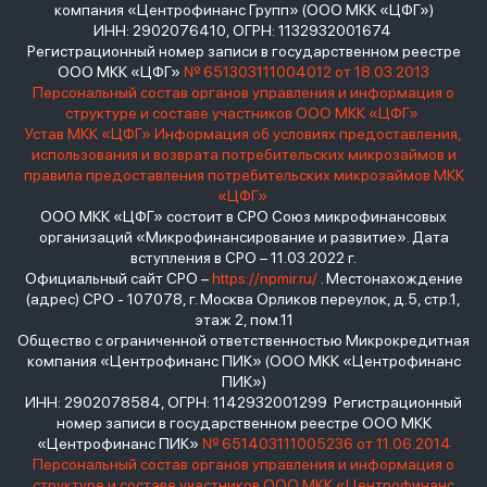
компания «Центрофинанс Групп» (ООО МКК «ЦФГ»)
ИНН: 2902076410, ОГРН: 1132932001674
Регистрационный номер записи в государственном реестре
ООО МКК «ЦФГ»
№ 651303111004012 от 18.03.2013
Персональный состав органов управления и информация о
структуре и составе участников ООО МКК «ЦФГ»
Устав МКК «ЦФГ»
Информация об условиях предоставления,
использования и возврата потребительских микрозаймов и
правила предоставления потребительских микрозаймов МКК
«ЦФГ»
ООО МКК «ЦФГ» состоит в СРО Союз микрофинансовых
организаций «Микрофинансирование и развитие». Дата
вступления в СРО – 11.03.2022 г.
Официальный сайт СРО –
https://npmir.ru/
. Местонахождение
(адрес) СРО - 107078, г. Москва Орликов переулок, д.5, стр.1,
этаж 2, пом.11
Общество с ограниченной ответственностью Микрокредитная
компания «Центрофинанс ПИК» (ООО МКК «Центрофинанс
ПИК»)
ИНН: 2902078584, ОГРН: 1142932001299 Регистрационный
номер записи в государственном реестре ООО МКК
«Центрофинанс ПИК»
№ 651403111005236 от 11.06.2014
Персональный состав органов управления и информация о
структуре и составе участников ООО МКК «Центрофинанс