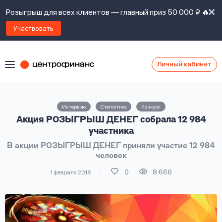
Розыгрыш для всех клиентов — главный приз 50 000 ₽ 🔥
Участвовать
Личный кабинет
Я
согласен(а)
на
Я
Интервью
Статистика
Конкурс
ознакомлен
Наши
Акция РОЗЫГРЫШ ДЕНЕГ собрала 12 984
с
контакты
правилами
участника
предоставления
В акции РОЗЫГРЫШ ДЕНЕГ приняли участие 12 984
займов
,
человек
политикой
Ок
Ок
сайта
,
0
8 666
1 февраля 2016
даю
согласие
на
обработку
Задать
личных