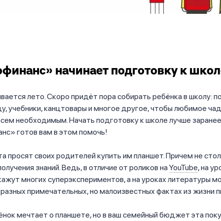
финанс» начинает подготовку к школ
ивается лето. Скоро придёт пора собирать ребёнка в школу: п
, учебники, канцтовары и многое другое, чтобы любимое ча
сем необходимым. Начать подготовку к школе лучше заранее,
нс» готов вам в этом помочь!
а просят своих родителей купить им планшет. Причем не стол
получения знаний. Ведь, в отличие от роликов на
YouTube
, на у
кажут многих суперэкспериментов, а на уроках литературы мо
 разных примечательных, но малоизвестных фактах из жизни п
ёнок мечтает о планшете, но в ваш семейный бюджет эта поку