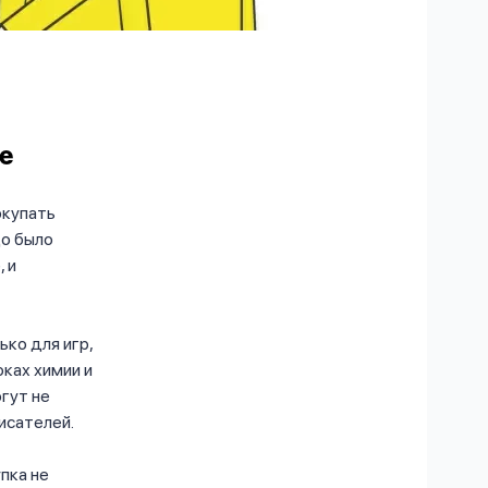
е
окупать
до было
 и
ько для игр,
роках химии и
гут не
исателей.
пка не