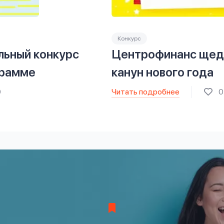
Конкурс
льный конкурс
Центрофинанс щедр
грамме
канун нового года
Читать подробнее
0
0