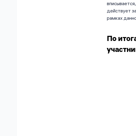
вписывается,
действует з
рамках данно
По итог
участни