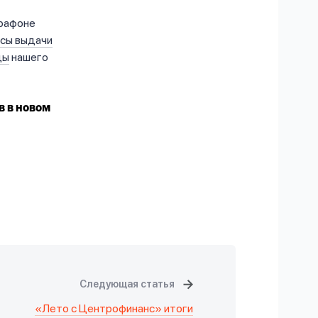
рафоне
сы выдачи
цы
нашего
в в новом
Следующая статья
«Лето с Центрофинанс» итоги