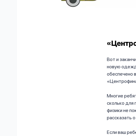
«Центро
Вот и заканч
новую одежду
обеспечено в
«Центрофина
Многие ребят
сколько для 
физики не по
рассказать о
Если ваш реб