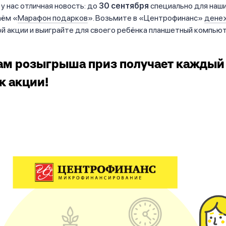
 у нас отличная новость: до
30 сентября
специально для наши
аём «
Марафон подарков
». Возьмите в «Центрофинанс»
дене
й акции и выиграйте для своего ребёнка планшетный компью
ам розыгрыша приз получает каждый
к акции!