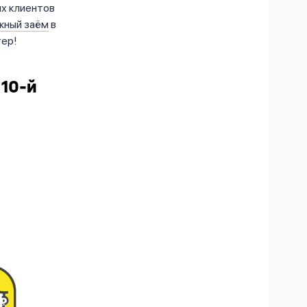
х клиентов
жный заём
в
тер!
 10-й