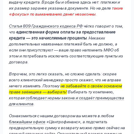
выдачу кредита
. Вроде бы и обмана здесь нет: платежи и
их размер заранее указаны в документе. Но на деле
такие
«фокусы» по выманиванию денег незаконны
.
Статья 809 Гражданского кодекса РФ
чётко говорит о том,
что
единственная форма оплаты за предоставление
кредита — это начисляемые проценты
. Никаких
дополнительных навязанных платежей быть не должно, а
если они присутствуют — ваше право напомнить МФО об
этом и потребовать исключить соответствующие пункты из
договора.
Впрочем, это легко сказать, но сложно сделать: скорее
всего клиентский менеджер просто скажет, что не вправе
ничего изменять. Поэтому
не забывайте о своём основном
праве заёмщика — выбирать!
Выбирать ту компанию,
которая
соблюдает нормы закона и создаёт преимущества
для клиентов
.
Ознакомиться с нашим договором вы можете в любом
ближайшем офисе
«Центрофинанс», а подсчитать
предварительную сумму к возврату можно прямо сейчас на
главной странице сайта
. Окончательный размер суммы не