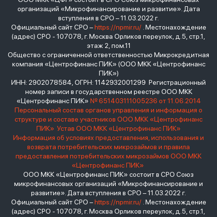
организаций «Микрофинансирование и развитие». Дата
вступления в СРО – 11.03.2022 г.
Официальный сайт СРО –
https://npmir.ru/
. Местонахождение
(адрес) СРО - 107078, г. Москва Орликов переулок, д.5, стр.1,
этаж 2, пом.11
Общество с ограниченной ответственностью Микрокредитная
компания «Центрофинанс ПИК» (ООО МКК «Центрофинанс
ПИК»)
ИНН: 2902078584, ОГРН: 1142932001299 Регистрационный
номер записи в государственном реестре ООО МКК
«Центрофинанс ПИК»
№ 651403111005236 от 11.06.2014
Персональный состав органов управления и информация о
структуре и составе участников ООО МКК «Центрофинанс
ПИК»
Устав ООО МКК «Центрофинанс ПИК»
Информация об условиях предоставления, использования и
возврата потребительских микрозаймов и правила
предоставления потребительских микрозаймов ООО МКК
«Центрофинанс ПИК»
ООО МКК «Центрофинанс ПИК» состоит в СРО Союз
микрофинансовых организаций «Микрофинансирование и
развитие». Дата вступления в СРО – 11.03.2022 г.
Официальный сайт СРО –
https://npmir.ru/
. Местонахождение
(адрес) СРО - 107078, г. Москва Орликов переулок, д.5, стр.1,