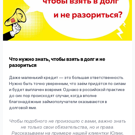
вопрос
данных
Ответы
Оформить заявку
Что нужно знать, чтобы взять в долг и не
на
разориться
вопросы
Даже маленький кредит — это большая ответственность.
Войти под другим номером
Нужно быть точно уверенным, что заём придётся по силам
и будет выплачен вовремя. Однако в российской практике
до сих пор происходят случаи, когда вполне
благонадёжные займополучатели оказываются в
долговой яме.
Чтобы подобного не произошло с вами, важно знать
не только свои обязательства, но и права.
Рассказываем на примере нашей клиентки Юлии,