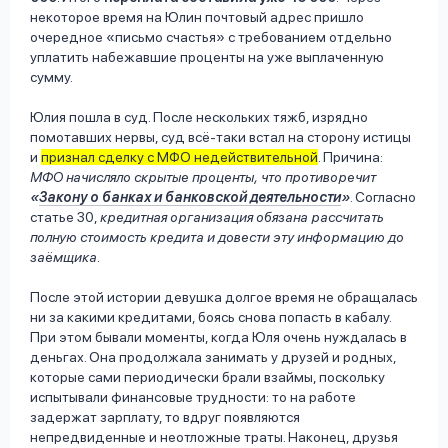
некоторое время на Юлин почтовый адрес пришло
очередное «письмо счастья» с требованием отдельно
уплатить набежавшие проценты на уже выплаченную
сумму.
Юлия пошла в суд. После нескольких тяжб, изрядно
помотавших нервы, суд всё-таки встал на сторону истицы
и
признал сделку с МФО недействительной
. Причина:
МФО начисляло скрытые проценты, что противоречит
«
Закону о банках и банковской деятельности
»
. Согласно
статье 30,
кредитная организация обязана рассчитать
полную стоимость кредита и довести эту информацию до
заёмщика.
После этой истории девушка долгое время не обращалась
ни за какими кредитами, боясь снова попасть в кабалу.
При этом бывали моменты, когда Юля очень нуждалась в
деньгах. Она продолжала занимать у друзей и родных,
которые сами периодически брали взаймы, поскольку
испытывали финансовые трудности: то на работе
задержат зарплату, то вдруг появляются
непредвиденные и неотложные траты. Наконец, друзья