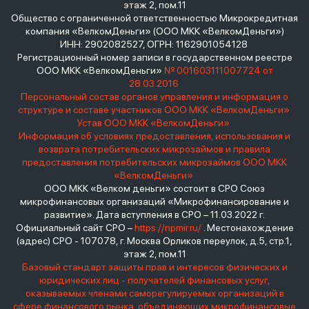
этаж 2, пом.11
Общество с ограниченной ответственностью Микрокредитная
компания «ВелкомДеньги» (ООО МКК «ВелкомДеньги»)
ИНН: 2902082527, ОГРН: 1162901054128
Регистрационный номер записи в государственном реестре
ООО МКК «ВелкомДеньги»
№ 001603111007724 от
28.03.2016
Персональный состав органов управления и информация о
структуре и составе участников ООО МКК «ВелкомДеньги»
Устав ООО МКК «ВелкомДеньги»
Информация об условиях предоставления, использования и
возврата потребительских микрозаймов и правила
предоставления потребительских микрозаймов ООО МКК
«ВелкомДеньги»
ООО МКК «Велком деньги» состоит в СРО Союз
микрофинансовых организаций «Микрофинансирование и
развитие». Дата вступления в СРО – 11.03.2022 г.
Официальный сайт СРО –
https://npmir.ru/
. Местонахождение
(адрес) СРО - 107078, г. Москва Орликов переулок, д.5, стр.1,
этаж 2, пом.11
Базовый стандарт защиты прав и интересов физических и
юридических лиц - получателей финансовых услуг,
оказываемых членами саморегулируемых организаций в
сфере финансового рынка, объединяющих микрофинансовые